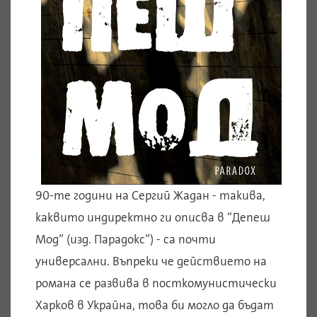
90-те години на Сергий Жадан - такива,
каквито индиректно ги описва в “Депеш
Мод” (изд. Парадокс”) - са почти
универсални. Въпреки че действието на
романа се развива в посткомунистически
Харков в Украйна, това би могло да бъдат