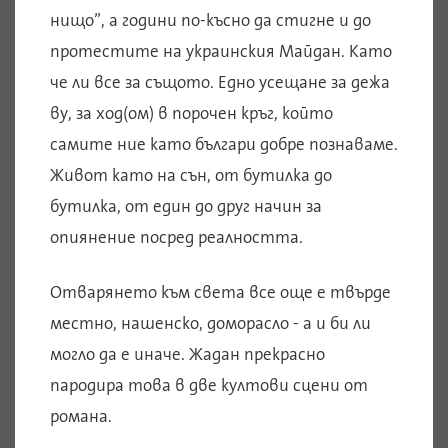
нищо”, а години по-късно да стигне и до
протестите на украинския Майдан. Като
че ли все за същото. Едно усещане за дежа
ву, за ход(ом) в порочен кръг, който
самите ние като българи добре познаваме.
Живот като на сън, от бутилка до
бутилка, от един до друг начин за
опиянение посред реалността.
Отварянето към света все още е твърде
местно, нашенско, доморасло - а и би ли
могло да е иначе. Жадан прекрасно
пародира това в две култови сцени от
романа.