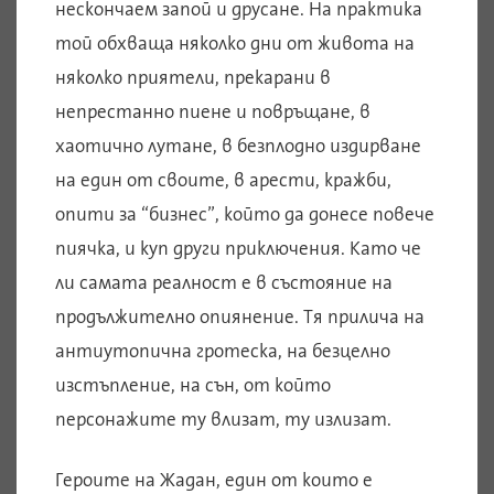
нескончаем запой и друсане. На практика
той обхваща няколко дни от живота на
няколко приятели, прекарани в
непрестанно пиене и повръщане, в
хаотично лутане, в безплодно издирване
на един от своите, в арести, кражби,
опити за “бизнес”, който да донесе повече
пиячка, и куп други приключения. Като че
ли самата реалност е в състояние на
продължително опиянение. Тя прилича на
антиутопична гротеска, на безцелно
изстъпление, на сън, от който
персонажите ту влизат, ту излизат.
Героите на Жадан, един от които е