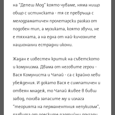
на “Депеш Мод” която чуваме, няма нищо
общо с истинската - тя се превръща с
мелодраматичен пролетарски разказ от
подобен тип, а музиката, която звучи, не
е тяхната, а на една от най-кичозните
национални естрадни икони.
Жадан е известен критик на съветското
и комунизма. Двама от неговите герои -
Вася Комуниста и Чапай - са с крайно леви
убеждения. И докато Вася е симпатичен и
отвеян младеж, то Чапай живее в бивш
завод, ползва запасите му и излага
“теорията на перманентния непукизъм”,
развита от одеските партийни другари,