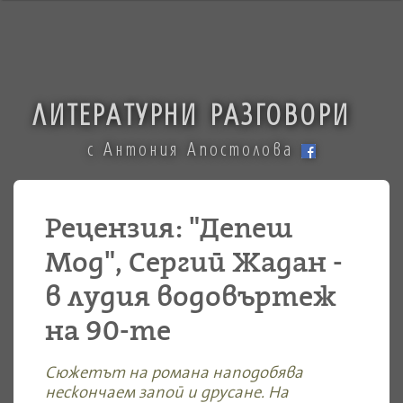
ЛИТЕРАТУРНИ РАЗГОВОРИ
с Антония Апостолова
Рецензия: "Депеш
Мод", Сергий Жадан -
в лудия водовъртеж
на 90-те
Сюжетът на романа наподобява
нескончаем запой и друсане. На