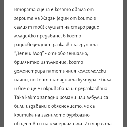
Втората сцена е когато двама от
героите на Жадан (един от които е
самият той) слушат на старо радио
младежко предаване, в което
радиоводещият разказва за групата
“Депеш Мод” - отново гениално,
брилянтно изпълнение, което
демонстрира патетичния комсомолски
начин, по който западната култура е била
и все още е изкривявана и преразказвана.
Така както западни романи или албуми са
били издавани с обяснението, че са
критика на загнилото буржоазно
общество и на империализма. Историята