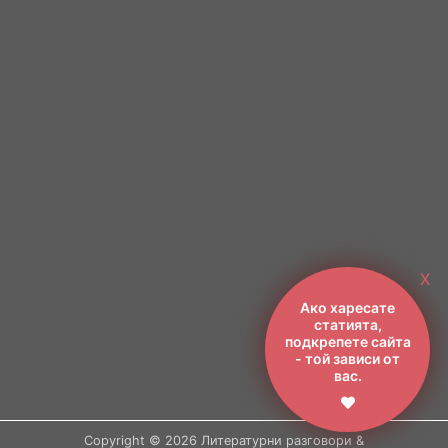
X
Ако харесате
статията,
подкрепете сайта
- той зависи от
вас.
Copyright © 2026 Литературни разговори &