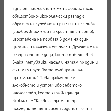
Една от най-силните метафори за този
обществено-икономически разпад е
образът на суровата и разлагаща се риба
(символ впрочем и на християнството),
изоставена на перваза в дома на един
циганин и налазена от пчели. Другата е на
безпризорните деца, които живеят във
влака, пътувайки насам и натам по един и
същ маршрут “като зомбирани или
прокълнати”. Това проклятие е
злокобното и устойчиво съветско
наследство, което кара Жадан да
възкликне: “Какво се промени през
последните петнайсет години? Почти