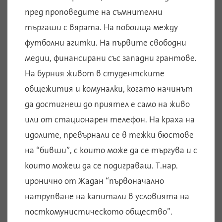
пред проповедите на съмнителни
търгаши с вярата. На побоища между
футболни агитки. На първите свободни
медии, финансирани със западни грантове.
На бурния живот в студентските
общежития и комуналки, когато начинът
да достигнеш до приятел е само на живо
или от стационарен телефон. На краха на
идолите, превърнали се в тежки бюстове
на “бивши”, с които може да се търгува и с
които можеш да се подиграваш. Т.нар.
иронично от Жадан “първоначално
натрупване на капитали в условията на
посткомунистическото общество”.