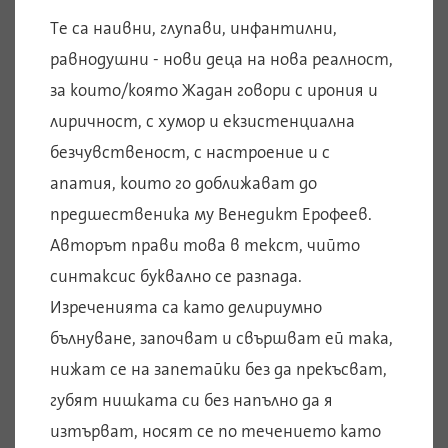
Те са наивни, глупави, инфантилни,
равнодушни - нови деца на нова реалност,
за които/която Жадан говори с ирония и
лиричност, с хумор и екзистенциална
безчувственост, с настроение и с
апатия, които го доближават до
предшественика му Венедикт Ерофеев.
Авторът прави това в текст, чийто
синтаксис буквално се разпада.
Изреченията са като делириумно
бълнуване, започват и свършват ей така,
нижат се на запетайки без да прекъсват,
губят нишката си без напълно да я
изтърват, носят се по течението като