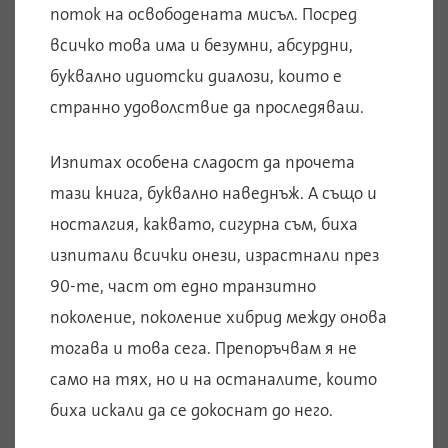
поток на освободената мисъл. Посред
всичко това има и безумни, абсурдни,
буквално идиотски диалози, които е
странно удоволствие да проследяваш.
Изпитах особена сладост да прочета
тази книга, буквално наведнъж. А също и
носталгия, каквато, сигурна съм, биха
изпитали всички онези, израстнали през
90-те, част от едно транзитно
поколение, поколение хибрид между онова
тогава и това сега. Препоръчвам я не
само на тях, но и на останалите, които
биха искали да се докоснат до него.