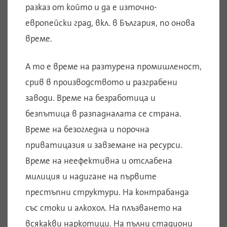
разказ от който и да е източно-
европейски град, вкл. в България, по онова
време.
А то е време на разтурена промишленост,
срив в производството и разграбени
заводи. Време на безработица и
безпътица в разпадналата се страна.
Време на безогледна и порочна
приватицазия и завземане на ресурси.
Време на неефективна и отслабена
милиция и надигане на първите
престъпни структури. На контрабанда
със стоки и алкохол. На плъзването на
всякакви наркотици. На пълни стадиони