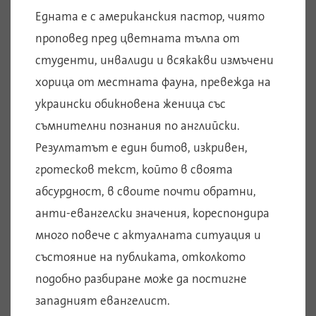
Едната е с американския пастор, чиято
проповед пред цветната тълпа от
студенти, инвалиди и всякакви измъчени
хорица от местната фауна, превежда на
украински обикновена женица със
съмнителни познания по английски.
Резултатът е един битов, изкривен,
гротесков текст, който в своята
абсурдност, в своите почти обратни,
анти-евангелски значения, кореспондира
много повече с актуалната ситуация и
състояние на публиката, отколкото
подобно разбиране може да постигне
западният евангелист.