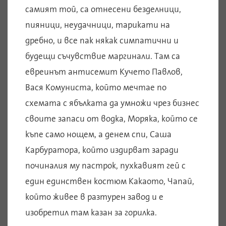
самият той, са отнесени безделници,
пияници, неудачници, тарикати на
дребно, и все пак някак симпатични и
будещи съчувствие маргинали. Там са
евреинът антисемит Кучето Павлов,
Вася Комуниста, който мечтае по
схемата с ябълката да умножи чрез бизнес
своите запаси от водка, Моряка, който се
къпе само нощем, а денем спи, Саша
Карбуратора, който издирват заради
починалия му пастрок, пухкавият гей с
един единствен костюм Какаото, Чапай,
който живее в разтурен завод и е
изобретил там казан за горилка.