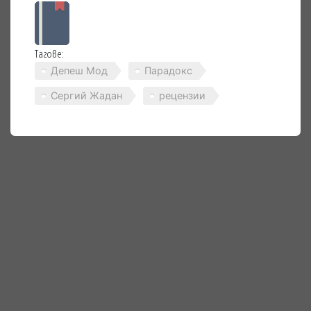
Тагове:
Депеш Мод
Парадокс
Сергий Жадан
рецензии