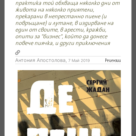
практика той обхваща няколко дни от
живота на няколко приятели,
прекарани в непрестанно пиене (и
повръщане) и лутане, в издирване на
един от своите, в арести, кражби,
опити за "бизнес", който да донесе
повече пиячка, и други приключения
Антония Апостолова,
Рецензии
7 Май 2019