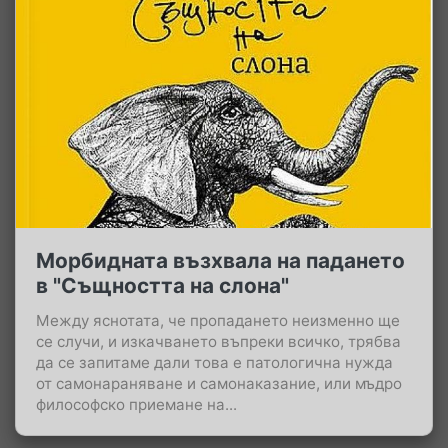
Морбидната възхвала на падането
в "Същността на слона"
Между яснотата, че пропадането неизменно ще
се случи, и изкачването въпреки всичко, трябва
да се запитаме дали това е патологична нужда
от самонараняване и самонаказание, или мъдро
философско приемане на...