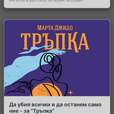
Ангелов в разговор за новия си роман
Да убия всички и да останем само
ние - за "Тръпка"