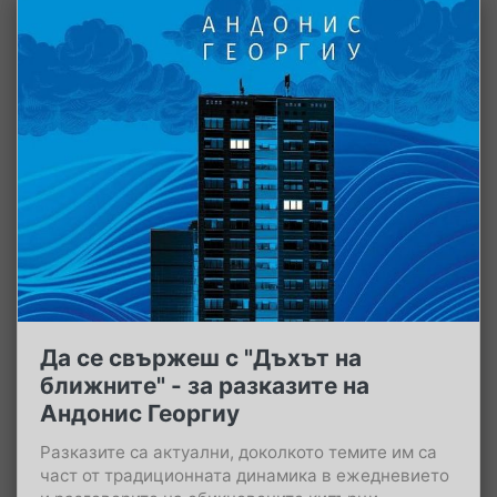
Да се свържеш с "Дъхът на
ближните" - за разказите на
Андонис Георгиу
Разказите са актуални, доколкото темите им са
част от традиционната динамика в ежедневието