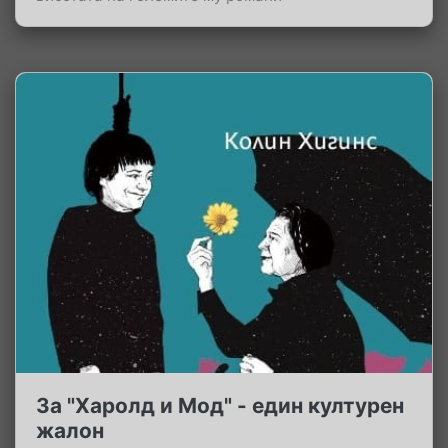
За "Харолд и Мод" - един културен
жалон