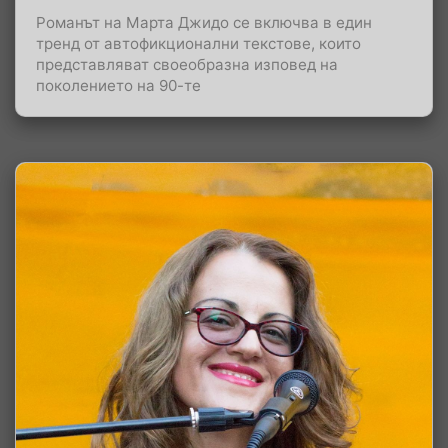
Романът на Марта Джидо се включва в един
тренд от автофикционални текстове, които
представляват своеобразна изповед на
поколението на 90-те