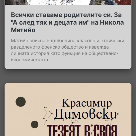
Всички ставаме родителите си. За
"А след тях и децата им" на Никола
Матийо
Матийо описва в дълбочина класово и етнически
разделеното френско общество и извежда
личната история като функция на обществено-
икономическата