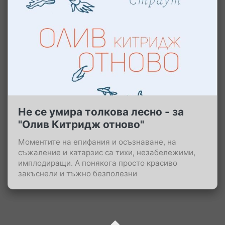
Не се умира толкова лесно - за
"Олив Китридж отново"
Моментите на епифания и осъзнаване, на
съжаление и катарзис са тихи, незабележими,
имплодиращи. А понякога просто красиво
закъснели и тъжно безполезни