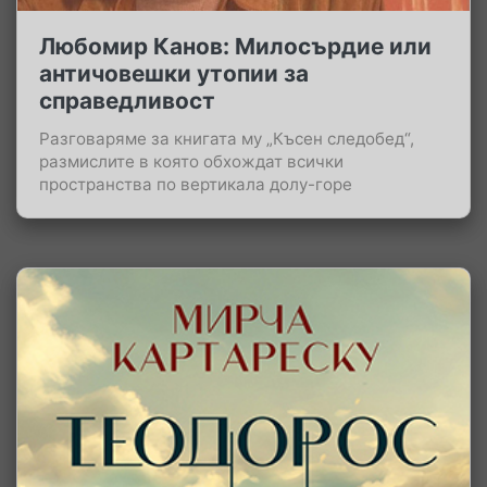
Любомир Канов: Милосърдие или
античовешки утопии за
справедливост
Разговаряме за книгата му „Късен следобед“,
размислите в която обхождат всички
пространства по вертикала долу-горе