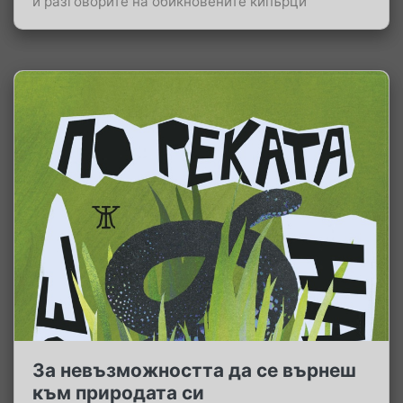
и разговорите на обикновените кипърци
За невъзможността да се върнеш
към природата си