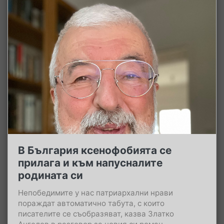
В България ксенофобията се
прилага и към напусналите
родината си
Непобедимите у нас патриархални нрави
пораждат автоматично табута, с които
писателите се съобразяват, казва Златко