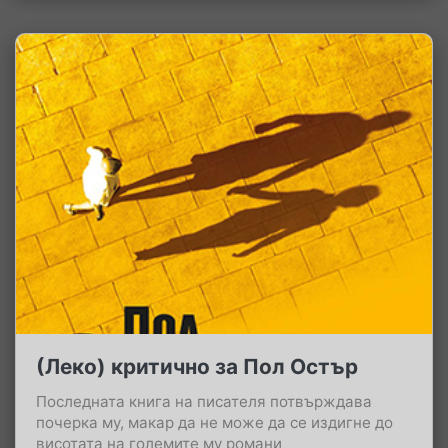
(Леко) критично за Пол Остър
Последната книга на писателя потвърждава
почерка му, макар да не може да се издигне до
висотата на големите му романи