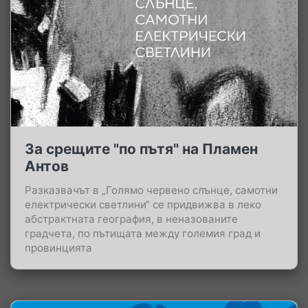
За срещите "по пътя" на Пламен
Антов
Разказвачът в „Голямо червено слънце, самотни
електрически светлини“ се придвижва в леко
абстрактната география, в неназованите
градчета, по пътищата между големия град и
провинцията