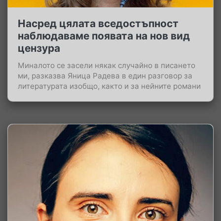
Насред цялата вседостъпност
наблюдаваме появата на нов вид
цензура
Миналото се засели някак случайно в писането
ми, разказва Яница Радева в един разговор за
литературата изобщо, както и за нейните романи