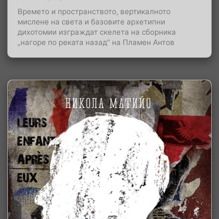
Времето и пространството, вертикалното
мислене на света и базовите архетипни
дихотомии изграждат скелета на сборника
„нагоре по реката назад“ на Пламен Антов