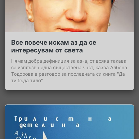
Все повече искам аз да се
интересувам от света
Нямам добра дефиниция за аз-а, от всяка такава
се изплъзва една съществена част, казва Албена
Тодорова в разговор за последната си книга "Да
ти бъда тяло"