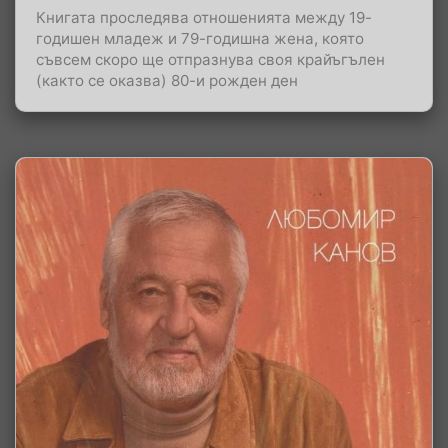
Книгата проследява отношенията между 19-
годишен младеж и 79-годишна жена, която
съвсем скоро ще отпразнува своя крайъгълен
(както се оказва) 80-и рожден ден