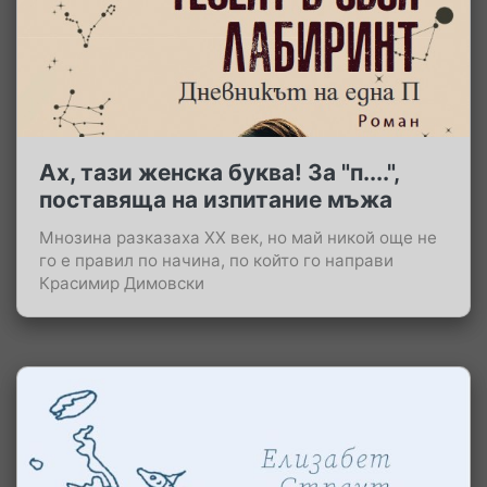
Ах, тази женска буква! За "п....",
поставяща на изпитание мъжа
Мнозина разказаха XX век, но май никой още не
го е правил по начина, по който го направи
Красимир Димовски