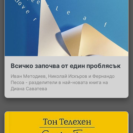
Всичко започва от един проблясък
Иван Методиев, Николай Искъров и Фернандо
Песоа - разделители в най-новата книга на
Диана Саватева