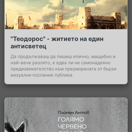
"Теодорос" - житието на един
антисветец
Да продължаваш да пишеш епично, мащабно и
най-вече разлято, е едва ли не самонадеяно
предизвикателство към преуморената от бързи
визуални послания публика