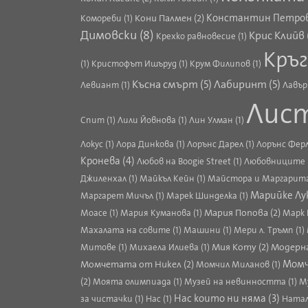
Кони Палмен (2)
Константин Петров
Комореби (1)
Димовски (8)
Крис Клийв 
Крехко равновесие (1)
Кръг
(1)
Кристофът Ишъруд (1)
Крум Филипов (1)
Късна смърт (5)
Лабиринт (5)
Левиант (1)
Лавър 
Лист
Спит (1)
Лили Йовнова (1)
Лин Улман (1)
Локус (1)
Лора Динкова (1)
Лорънс Дарел (1)
Лорънс Ферл
Кронева (4)
Любов на Boogie Street (1)
Любовниците 
Джиленхал (1)
Майкъл Кейн (1)
Майстора и Маргарита
Марийке Лук
Маргарет Мичъл (1)
Марек Шинделка (1)
Мария Попова (2)
Моасе (1)
Мария Куманова (1)
Марк 
Махалата на совите (1)
Машини (1)
Мери л. Тръмп (1)
Мия Коту (2)
Модерна
Митове (1)
Михаела Илиева (1)
Момчетата от Никел (2)
Момч
Момчил Миланов (1)
(2)
Моята олимпиада (1)
Музей на невинността (1)
Му
Нас които ни няма (3)
за чистачки (1)
Нас (1)
Натал