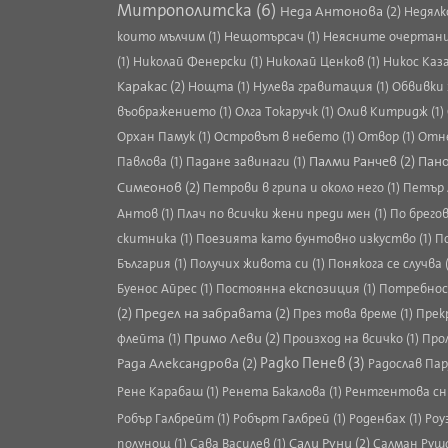
Митрополитска (6)
Неда Антонова (2)
Недялко
които мълчим (1)
Нещотърсач (1)
Неясните очертания
(1)
Николай Фенерски (1)
Николай Ценков (1)
Никос Каза
Каракас (2)
Нощта (1)
Нулева гравитация (1)
Обвивки 
въображението (1)
Олга Токаручк (1)
Олив Китридж (1)
Орхан Памук (1)
Островът в небето (1)
Отвор (1)
Отне
Палми Ранчев (2)
Пано
Павлова (1)
Падане завинаги (1)
Симеонов (2)
Петрови в грипа и около него (1)
Петър 
Антов (1)
Плач по всички жени преди мен (1)
По брегов
скитника (1)
Поезията като бунтовно изкуство (1)
По
България (1)
Получих живота си (1)
Понякога се случва 
Буенос Айрес (1)
Постоянна експозиция (1)
Потребнос
(2)
Предел на забравата (2)
През това време (1)
Прек
Примо Леви (2)
флейта (1)
Произход на всичко (1)
Про
Рада Александрова (2)
Радко Пенев (3)
Радослав Пар
Рене Карабаш (1)
Ренета Бакалова (1)
Рентгентова сни
Робър Галбрейт (1)
Робърт Галбрей (1)
Роденбах (1)
Роу
Сали Руни (2)
полунощ (1)
Сава Василев (1)
Салман Рушд