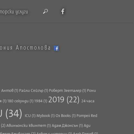
торски услуги
тония Апостолова
 Антов (1)
Райли Сейгър (1)
Роберт Зееталер (1)
Рони
2019 (22)
 (1)
180 секунди (1)
1984 (1)
24 часа
U (34)
ICU (1)
Mybook (1)
Oз Books (1)
Pompeii Red
(2)
Авиньонски квинтет (1)
Адам Джонсън (1)
Ади
берт Бенбасат (2)
Албум с истории (1)
Алек Попов (1)