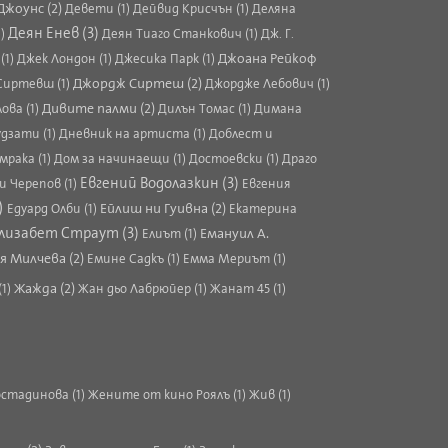
Джоунс (2)
Девети (1)
Дейвид Крисчън (1)
Деляна
Деян Енев (3)
1)
Деян Тиаго Станкович (1)
Дж. Г.
Джоана Рейкоф
(1)
Джек Лондон (1)
Джесика Парк (1)
Джордж Сиртеш (2)
Сиртевш (1)
Джордже Лебович (1)
Дивите палми (2)
ова (1)
Дилън Томас (1)
Димана
дзати (1)
Дневник на артиста (1)
Доблест и
мрака (1)
Дом за начинаещи (1)
Достоевски (1)
Драго
Евгений Водолазкин (3)
и Черепов (1)
Евгения
)
Ейлиш ни Гуивна (2)
Едуард Олби (1)
Екатерина
лизабет Страут (3)
Емануил А.
Елиът (1)
я Милчева (2)
Емине Садкъ (1)
Емма Мериът (1)
Жажда (2)
(1)
Жан дьо Лабрюйер (1)
Жанат 45 (1)
стадинова (1)
Жените от кино Роялъ (1)
Жив (1)