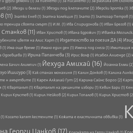
За разлика от слонов
 и други демони (1)
За пиенето (1)
За писането (1)
ев (2)
Звезди под клепачите (2)
Звезди и белези (1)
Зверски кротка (1)
Зв
 (11)
Златко Енев (1)
Златна колекция (1)
Злато (1)
Златозар Петров (1
о тренира своята смърт (1)
И.М. (1)
Ива Спиридонова (1)
Иван Брегов (1)
 Станков (11)
Иванка Могилска
Иван Христов (1)
Ивана Бдрожич (1)
Изид
Издателство за поезия ДА (4)
губените цветя на Алис Харт (1)
 (1)
Има още време (1)
Имало един ден (1)
Имена под снега (1)
Имитация н
Ирина Папанчева (3)
Исабел Алиенде (2)
 Одоевцева (1)
Ирис Волф (1)
Йехуда Амихай (16)
Йоанна Елми (2
лена Бачич Алимпич (1)
зуо Ишигуро (3)
Как станах монахиня (1)
Калин Донков (1)
Калина Линко
Карен Алкалай Гут (2)
Карина Сайнс Борго (2)
ите н амъртвите (1)
Карта
я (1)
Кварталът (1)
Кварталът на грешните избори (1)
Кевин Бари (1)
Кен
Кирил Нейков (2)
Кирил Христов (2
)
Кирил Кръстев (1)
Кирил Топалов (1)
К
(1)
Когато капят кестените (1)
Кожата е еластичната обвивка (1)
на Георги Цанков (17)
Кол
Колонката на Герги Цанков (1)