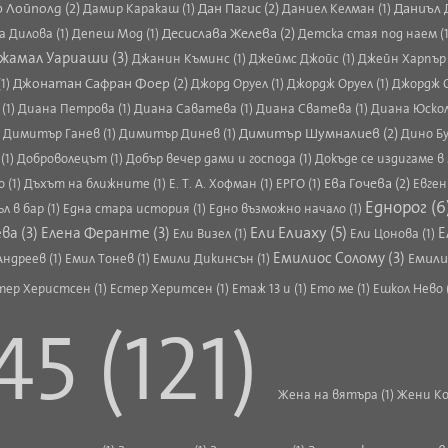
 Лойполд (2)
Дан Пагис (2)
Даниъл 
Дамир Каракаш (1)
Даниел Келман (1)
Десислава Желева (2)
 Дилова (1)
Депеш Мод (1)
Детска стая под наем (
жамал Уариаши (3)
Джанин Къминс (1)
Джеймс Джойс (1)
Джейн Харпър 
Джонатан Сафран Фоер (2)
1)
Джорд Оруел (1)
Джордж Оруел (1)
Джордж 
(1)
Диана Петрова (1)
Диана Саватева (1)
Диана Сватева (1)
Диана Юскол
Димитър Шумналиев (2)
)
Димитър Ганев (1)
Димитър Динев (1)
Дино Бу
(1)
Доброволецът (1)
Добър вечер дами и господа (1)
Докъде се издигаме в 
Ева Гочева (2)
 (1)
Дъхът на ближните (1)
Е. Т. А. Хофман (1)
ЕРГО (1)
Евген
Еднорог (6
л в бар (1)
Една стара история (1)
Едно възможно начало (1)
Ели Елиаху (5)
ва (3)
Елена Феранте (3)
Е
Ели Визел (1)
Ели Цонова (1)
Емилиос Солому (3)
Емили
Андреев (1)
Емил Тонев (1)
Емили Дикинсън (1)
тер Херистсен (1)
Естер Херитсен (1)
Етаж 13 и (1)
Ето ме (1)
Ешкол Нево 
5 (121)
Жена на вятъра (1)
Жени Ко