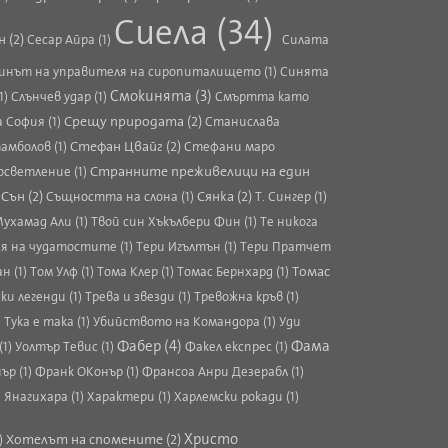
Сиела (34)
 (2)
Сесар Айра (1)
Силата
инът на управителя на сиропиталището (1)
Синята
Смокинята (3)
1)
Слънчев удар (1)
Смъртта като
Срещу природата (2)
 София (1)
Станислава
Стефан Цвайг (2)
мболов (1)
Стефани маро
Странните преживелици на един
светление (1)
Сън (2)
Сянка (2)
)
Същността на слона (1)
Т. Сингер (1)
ухамад Али (1)
Твой син Хъкълбери Фин (1)
Те никога
я на чудатостите (1)
Тери Игълтън (1)
Тери Пратчет
Томас
н (1)
Том Улф (1)
Тома Клер (1)
Томас Бернхард (1)
ки легенди (1)
Трева и звезди (1)
Тревожна кръв (1)
)
Тука е така (1)
Убийството на Командора (1)
Уди
Фабер (4)
Фама
(1)
Уолтър Тевис (1)
Факел експрес (1)
ър (1)
Франк ОКонър (1)
Франсоа Анри Дезерабл (1)
 Янагихара (1)
Характери (1)
Харлемски рокади (1)
Хотелът на спомените (2)
Христо
)