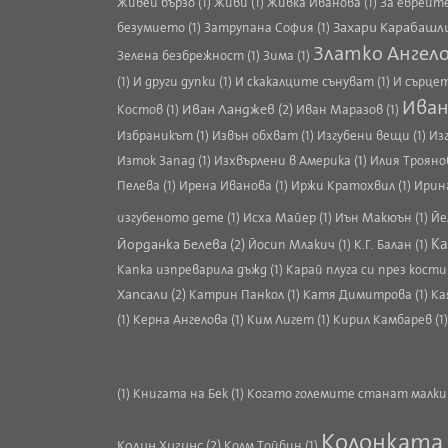
Живей бързо (1)
Живи (1)
Живка Иванова (1)
За евреите
Захари Карабашли
безумието (1)
Затрупана София (1)
Златко Ангелов
Зелена безбрежност (1)
Зима (1)
(1)
И други дупки (1)
И скакалците сънуват (1)
И сърцет
Иван
Иван Ланджев (2)
Костов (1)
Иван Маразов (1)
Избраникът (1)
Извън обхват (1)
Изгубени вещи (1)
Из
Изток Запад (1)
Изхвърлени в Америка (1)
Илия Троянов
Пелева (1)
Ирена Иванова (1)
Иржи Кратохвил (1)
Ирина
изгубеното дете (1)
Исха Майер (1)
Иън Макюън (1)
Йе
Йорданка Белева (2)
Ка
Йосип Млакич (1)
К.Г. Балан (1)
Капка изпреварила дъжд (1)
Карай плуга си през кост
Хапсали (2)
Катрин Панкол (1)
Катя Димитрова (1)
Ка
(1)
Керна Ангелова (1)
Ким Лигет (1)
Кирил Камбарев (1
(1)
Книгата на Бек (1)
Когато големите станат малки 
Колонката 
Колин Хигинс (2)
Колм Тойбин (1)