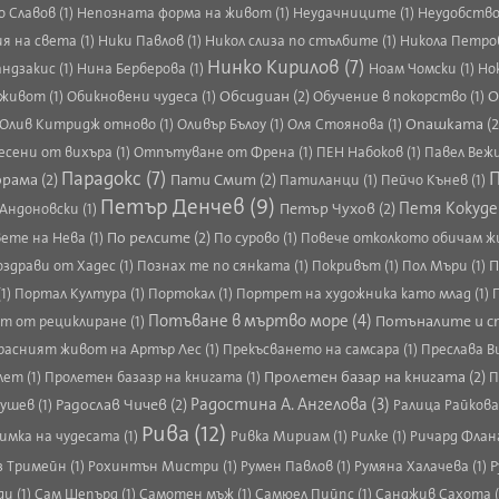
 Славов (1)
Непозната форма на живот (1)
Неудачниците (1)
Неудобство
 на света (1)
Ники Павлов (1)
Никол слиза по стълбите (1)
Никола Петров
Нинко Кирилов (7)
ндзакис (1)
Нина Берберова (1)
Ноам Чомски (1)
Но
Обсидиан (2)
О
живот (1)
Обикновени чудеса (1)
Обучение в покорство (1)
Опашката (2
Олив Китридж отново (1)
Оливър Бълоу (1)
Оля Стоянова (1)
сени от вихъра (1)
Отпътуване от Френа (1)
ПЕН Набоков (1)
Павел Вежи
Парадокс (7)
П
рама (2)
Пати Смит (2)
Патиланци (1)
Пейчо Кънев (1)
Петър Денчев (9)
Петър Чухов (2)
Петя Кокуде
Андоновски (1)
По релсите (2)
ете на Нева (1)
По сурово (1)
Повече отколкото обичам жи
П
здрави от Хадес (1)
Познах те по сянката (1)
Покривът (1)
Пол Мъри (1)
(1)
Портал Култура (1)
Портокал (1)
Портрет на художника като млад (1)
Потъване в мъртво море (4)
Потъналите и сп
т от рециклиране (1)
расният живот на Артър Лес (1)
Прекъсването на самсара (1)
Преслава В
Пролетен базар на книгата (2)
лет (1)
Пролетен базазр на книгата (1)
П
Радослав Чичев (2)
Радостина А. Ангелова (3)
ушев (1)
Ралица Райкова 
Рива (12)
мка на чудесата (1)
Ривка Мириам (1)
Рилке (1)
Ричард Флана
Р
з Тримейн (1)
Рохинтън Мистри (1)
Румен Павлов (1)
Румяна Халачева (1)
и (1)
Сам Шепърд (1)
Самотен мъж (1)
Самюел Пийпс (1)
Санджив Сахота (