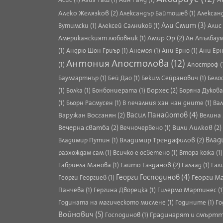
Алеко Желязков (2)
Александър Байтошев (1)
Александ
Али Смит (3)
Вутимски (1)
Алексей Салников (1)
Алис
Амир Ор (2)
Американският любовник (1)
Ан Апълбаум
(1)
Андрю Шон Гриър (1)
Анемоя (1)
Ани Ерно (1)
Ани Ерн
Антония Апостолова (12)
(1)
Апостроф (
Баумгартнър (1)
Бей Дао (1)
Беким Сейранович (1)
Бело
Борхес (2)
(1)
Болка (1)
Бонбониерата (1)
Боряна Дукова
(1)
Бьорн Расмусен (1)
В печалния хан нан дните (1)
Вал
Васил Панайотов (4)
Варужан Восганян (2)
Велина 
Вечерна сватба (2)
Вили Лилков (2)
Вечночервено (1)
Владимир Трендафилов (2)
Влад
Владимир Путин (1)
разхождам сам (1)
Всичко е осветено (1)
Втора кожа (1
Гайто Газданов (2)
Габриела Манова (1)
Галаад (1)
Гал
Георги Господинов (4)
Георги Ма
Георги Георгиев (1)
Панчева (1)
Гергина Дворецка (1)
Гилермо Мартинес (1
Годината на магическото мислене (1)
Годините (1)
Го
Войнович (5)
Градинарят и смъртт
Господинов (1)