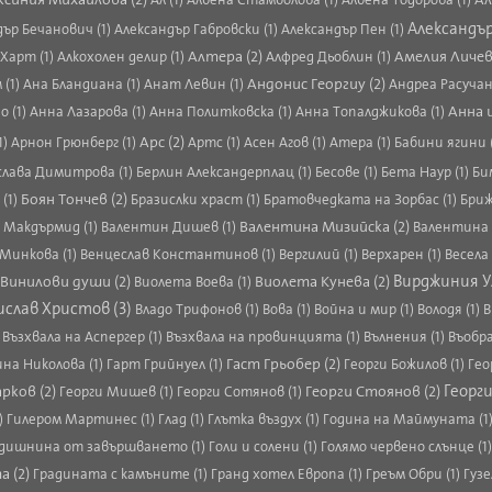
Александър
ър Бечанович (1)
Александър Габровски (1)
Александър Пен (1)
Алтера (2)
Амелия Личев
 Харт (1)
Алкохолен делир (1)
Алфред Дьоблин (1)
Андонис Георгиу (2)
 (1)
Ана Бландиана (1)
Анат Левин (1)
Андреа Расучан
Анна 
о (1)
Анна Лазарова (1)
Анна Политковска (1)
Анна Топалджикова (1)
Арс (2)
1)
Арнон Грюнберг (1)
Артс (1)
Асен Агов (1)
Атера (1)
Бабини ягини 
слава Димитрова (1)
Берлин Александерплац (1)
Бесове (1)
Бета Наур (1)
Би
Боян Тончев (2)
 (1)
Бразислки храст (1)
Братовчедката на Зорбас (1)
Бриж
Валентина Мизийска (2)
 Макдърмид (1)
Валентин Дишев (1)
Валентина 
Минкова (1)
Венцеслав Константинов (1)
Вергилий (1)
Верхарен (1)
Весела
Винилови души (2)
Виолета Кунева (2)
Вирджиния У
Виолета Воева (1)
ислав Христов (3)
Владо Трифонов (1)
Вова (1)
Война и мир (1)
Володя (1)
В
)
Възхвала на Аспергер (1)
Възхвала на провинцията (1)
Вълнения (1)
Въобр
Гаст Грьобер (2)
ина Николова (1)
Гарт Грийнуел (1)
Георги Божилов (1)
Гео
Георги
рков (2)
Георги Стоянов (2)
Георги Мишев (1)
Георги Сотянов (1)
)
Гилером Мартинес (1)
Глад (1)
Глътка въздух (1)
Година на Маймуната (1
дишнина от завършването (1)
Голи и солени (1)
Голямо червено слънце (1
а (2)
Градината с камъните (1)
Гранд хотел Европа (1)
Греъм Обри (1)
Гузе