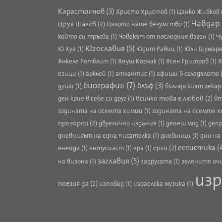
Карастоянов (3)
Христо Христов (1)
Цанко Живков 
Чавдар 
Цруя Шалев (2)
Цялото наше безумство (1)
който си тръгва (1)
Човекът от последния вагон (1)
Ч
Югославия (5)
Ю Хуа (1)
Юдит Равиц (1)
Юли Шумарев
Янкеле Ротблит (1)
Януш Корчак (1)
Ясен Григоров (1)
Я
езици (1)
аркьой (1)
атлантис (1)
афиши в огледалото (
биография (7)
блъф (3)
души (1)
българският лекар 
всичко това е любов (2)
ден крие в себе си друг (1)
вт
годината на осемта химии (1)
годината на осемте х
прозорец (2)
двуезично издание (1)
депеш мод (1)
депр
дневникът на една писателка (1)
дневници (1)
дни на
есеистика (
ерго (2)
енеида (1)
ентусиаст (1)
ера (1)
заглавия (5)
на визона (1)
задругата (1)
зелените очи
изр
поезия да (2)
изповед (1)
израелска музика (1)