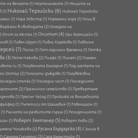
то на вечерта (1)
Неутешимите (1)
Нещата за
Николай Терзийски (6)
 (1)
Николай Терзойски
Нощ в
комис (1)
Нора Уебстър (1)
Нормални хора (1)
бъркани в свободата (2)
Огледало на
Опитът (4)
)
Опит за екстаз (1)
Ори Бернщайн (1)
нов (1)
Павел Шрут (1)
Павла Хоракова (1)
Павлина
ерсей (7)
Петко
Песоа (1)
Пет годишни времена (1)
ва (3)
Петя Накова (2)
Пилат (2)
Пиафе (1)
Пламен
вота си (1)
Погубената България (1)
Под шапката на
ол Остър (2)
Полегати дъждове (1)
Полувековна
Последна стъпка (1)
Последна част (1)
Последният
асените (2)
Превъртане
Празнично семейство (1)
иденова (1)
Пресън Чайлд (1)
Приказка за вълшебната
файфер (1)
Пътеписи от Шашавия (1)
Равелщайн (1)
(1)
Ранчото на разбитите сърца (1)
Резиденцията (1)
Роберт Зееталер (5)
Роберт Леви (2)
ган (1)
Русана Бърдарска (4)
умяна Чолакова (2)
С книга в
Сандра Сиснерос (2)
1)
Сара Бърнстийн (1)