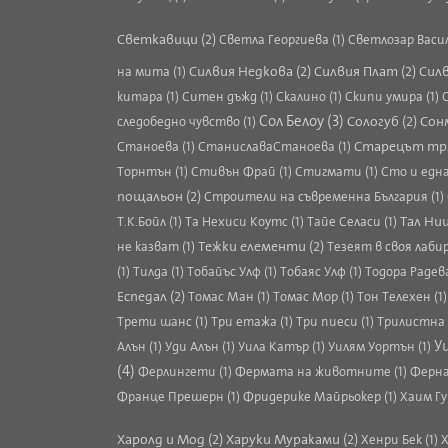
Светкавици (2)
Светла Георгиева (1)
Светлозар Васил
Силвия Недкова (2)
Силвия Плат (2)
Силв
на мита (1)
китара (1)
Ситен дъжд (1)
Скалино (1)
Скипи умира (1)
Сол Белоу (3)
Сологуб (2)
Сонм
следобедно чувство (1)
Старецът тря
Станоева (1)
СтаниславаСтаноева (1)
Торнтън (1)
Стивън Фрай (1)
Стигмати (1)
Сто и едн
пощальон (2)
Строители на съвременна България (1)
Тал Ниц
Т.К.Бойл (1)
Та Нехиси Коутс (1)
Тайе Селаси (1)
Тежки елементи (2)
не казват (1)
Тезеят в своя лаби
(1)
Тилда (1)
Тобайъс Улф (1)
Тобаяс Улф (1)
Тодора Радева
Еспедал (2)
Томас Ман (1)
Томас Мор (1)
Тон Телехен (1
Трети шанс (1)
Три етажа (1)
Три пиеси (1)
Трилистна 
У
Алън (1)
Уди Алън (1)
Уила Катър (1)
Уилям Уортън (1)
(4)
Ферлингети (1)
Фермата на животните (1)
Ферна
Франце Прешерн (1)
Фридерике Майрьокер (1)
Хаим Гу
Харолд и Мод (2)
Харуки Мураками (2)
Хенри Бек (1)
Х