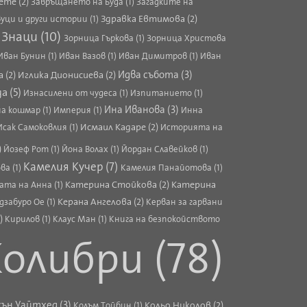
ете (2)
Завръщането на Буда (1)
Загадките на
Здравка Евтимова (2)
уци и други истории (1)
Знаци (10)
)
Зорница Гъркова (1)
Зорница Христова
Иван Бунин (1)
Иван Вазов (1)
Иван Димитров (1)
Иван
 (2)
Иглика Дионисиева (2)
Идва събота (3)
а (5)
Изнасилени от чудеса (1)
Изпитанието (1)
Ина Иванова (3)
а кошмар (1)
Империя (1)
Инна
Исмаил Кадаре (2)
Исак Самоковлия (1)
Историята на
)
Йозеф Рот (1)
Йона Волах (1)
Йордан Славейков (1)
Камелия Кучер (7)
ва (1)
Камелия Панайотова (1)
Катерина Стойкова (2)
Катерина
та на Анна (1)
Керана Ангелова (2)
дзабуро Ое (1)
Керван за гарвани
)
Кирилов (1)
Клаус Ман (1)
Книга на безпокойството
олибри (78)
сън Уайтхед (3)
Кольо Николов (2)
Колъм Тойбин (1)