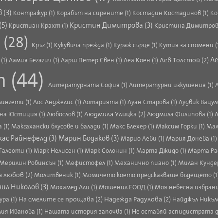
 (3)
Контражур (1)
Корабът на сирените (1)
Костадин Костадинов (1)
Ко
(5)
Кристин Димитрова (3)
Кристиан Крахт (1)
Кристина Димитрова
 (28)
Кръг (1)
Кукувича прежда (1)
Кураж сърце (1)
Кутия за спомени (
Лев Толстой (2)
Ле
(1)
Ламия Бегагич (1)
Ларш Петер Свен (1)
Леа Коен (1)
 (44)
Литературната София (1)
Литературни изкушения (1)
ингети (1)
Лос Анджелис (1)
Лотарията (1)
Луан Старова (1)
Лудвик Вацули
Людмила Улицка (2)
на Юстиция (1)
Любослов (1)
Людмила Филипова (1)
Л
 (1)
Макгахански блусове и балади (1)
Макс Блехер (1)
Максим Горки (1)
Мал
ас Райнефелд (3)
Марин Бодаков (3)
Марио Леви (1)
Мария Донева (1
Галеоти (1)
Марк Нелисен (1)
Марк Солонин (1)
Марта Джидо (1)
Марта Рад
Мерилин Робинсън (1)
Мефистофел (1)
Механично пиано (1)
Милан Кундер
 любов (2)
Молитвеник (1)
Момичето което предсказваше бъдещето (1
ил Николов (3)
Мохамед Али (1)
Мошенил ЕООД (1)
Моя небесна избрани
На смелите се прощава (2)
Надежда Радулова (2)
ра (1)
Найджъл Никълс
ия Иванова (1)
Нашата история започва (1)
Не оставяй аспидистрата да