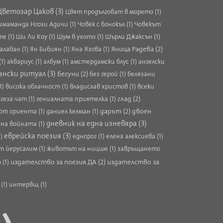
Цветозар Цаков (3)
Цвят продълговат в морето (1)
имаманда Нгози Адичи (1)
Човек с бонокъл (1)
Човекът
е (1)
Ши Ли Коу (1)
Шум в ухото (1)
Шърли Джаксън (1)
Яница Радева (2)
алабан (1)
Ян Бибиян (1)
Яна Язова (1)
(1)
аквариус (1)
албум (1)
амстердамски блус (1)
ангелски
ански ритуал (3)
бегуни (2)
без герой (1)
белязани
1)
висока облачност (1)
владислав христов (1)
всеки
глад (2)
)
геза чат (1)
гениалната приятелка (1)
дарът (2)
двоен
от ориента (1)
даниел келман (1)
дневник на една изневяра (3)
на войната (1)
еврейска поезия (3)
1)
еднорог (1)
елена алексиева (1)
 йерусалим (1)
животът на ницше (1)
завръщането
издателство за поезия ДА (2)
издателство за
 (1)
(1)
интервщ (1)