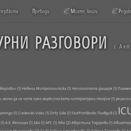
тервюта
П
реводи
М
оите книги
Р
едак
УРНИ РАЗГОВОРИ
с Ан
Йергович (1)
Невена Митрополитска (1)
Непознатата дъщеря (1)
Пламен
и могъл да се чете през марксическата литературна теория (1)
рецензия
IC
lamingo (1)
Credendo Vides (1)
Dirty Side (1)
FastPrintBooks Пловдив (1)
Або (2)
Авиатор 
(1)
А.Б. Йехошуа (1)
АБо (1)
АРС (1)
Августина Тодорова (1)
ксиния Михайлова (2)
Ал
Ал (1)
Албена Стамболова (1)
Албена Тодорова (1)