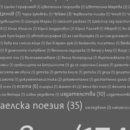
Цветелина Марева (2)
(1)
Цанко Серафимов (1)
Цветелина Георгиева (1)
Ценов (7)
Чекмо (3)
Чарлз Буковски (1)
Червената нишка (1)
Чехов (1)
Ч
удовището (1)
Шандор Мараи (1)
Шейсет разказа (1)
Шекспир зад храстит
 (1)
Юнас Юнасон (1)
Юрий Андрухович (1)
Юрий Рахнев (1)
Яворов (1)
Ян Б
автобиография (2)
цек Хуго Бадер (1)
аз съм българка (1)
аз съм динамит 
балк
1)
баба яга снесла яйце (1)
бал в мулен руж (1)
балкански писатели (1)
(1)
в далечното пътуване (1)
веселина седларска (1)
вечер у клер (1)
вирус (
възпламеняване (2)
орият пол (1)
вълча богородица (1)
въртележката (1
имии (1)
гробницата на капуцините (1)
да се наричаш Сахара (1)
дамите 
есията ме обича (1)
детска (1)
детска книга (1)
детски (1)
деца (1)
децата 
документалистика (2)
 самота (1)
документална (1)
достатъчно дълго (
есета (6)
4)
жанет 45 (2)
есен (1)
ещорил (1)
жена без път (1)
жената от
издателства (10)
 на вятъра (1)
извън редовете (1)
издателство
аелска поезия (35)
изследване (2)
импресии 