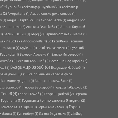
 Секулов (3)
Александър Шурбанов (1)
Алексанър
а (2)
Американа (1)
Американски деликатеси (1)
у (1)
Андрей Тарковски (1)
Андрес Барба (1)
Андрю Грос
и планината (2)
Антина Златкова (1)
Антон Борисов
Бард (2)
(1)
Бабини ягини (1)
Барнабо от планината (1)
ман (1)
Божана Апостолова (1)
Божествени частици
ит Жиро (1)
Бруклин (1)
Брюксел разголен (1)
Булгаков
Радинска (1)
Валерия Луизели (1)
Вангел Имреоров (1)
Веселина Седларска (2)
 Ляхова (1)
Веселин Боришев (1)
Владимир Зарев (6)
лф (3)
Владимир Набоков (1)
ремеубежище (1)
Все повече ми харесва да се
ажаемите градини (1)
Въпрос на оцеляване (1)
Георги Гаврилов (2)
рги Борисов (1)
Георги Бърдаров (1)
 Тенев (4)
Георги Цанков (2)
Георги Томов (1)
Гергана
Годината която започна в неделя (2)
)
Годината (1)
Горан
)
Гонсало М. Тавареш (1)
Горан Атанасов (1)
Давид
л Яхина (1)
Гутенберг (1)
Да ти бъда тяло (1)