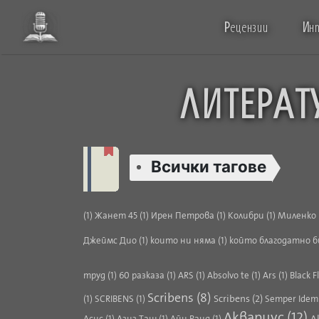
Р
ецензии
И
н
ЛИТЕРАТ
Всички тагове
(1)
Жанет 45 (1)
Ирен Петрова (1)
Колибри (1)
Миленко 
Джеймс Дио (1)
които ни няма (1)
който благодатно б
труд (1)
60 разказа (1)
ARS (1)
Absolvo te (1)
Ars (1)
Black F
Scribens (8)
Scribens (2)
(1)
SCRIBENS (1)
Semper Idem 
Аквариус (12)
А
Асис (1)
Азиз Таш (1)
Айн Ранд (1)