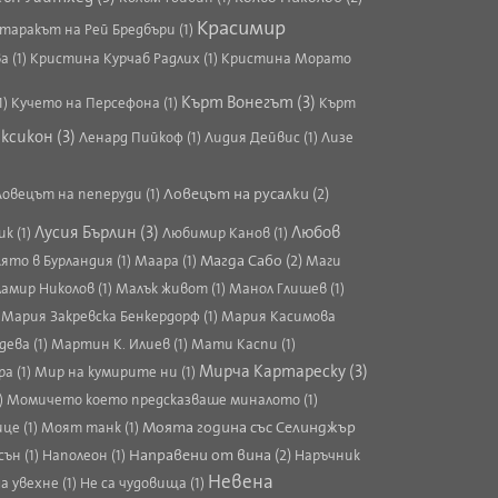
Красимир
таракът на Рей Бредбъри (1)
 (1)
Кристина Курчаб Радлих (1)
Кристина Морато
Кърт Вонегът (3)
1)
Кучето на Персефона (1)
Кърт
ксикон (3)
Ленард Пийкоф (1)
Лидия Дейвис (1)
Лизе
Ловецът на русалки (2)
Ловецът на пеперуди (1)
Любов
Лусия Бърлин (3)
к (1)
Любимир Канов (1)
Магда Сабо (2)
ято в Бурландия (1)
Маара (1)
Маги
амир Николов (1)
Малък живот (1)
Манол Глишев (1)
)
Мария Закревска Бенкердорф (1)
Мария Касимова
ева (1)
Мартин К. Илиев (1)
Мати Каспи (1)
Мирча Картареску (3)
а (1)
Мир на кумирите ни (1)
)
Момичето което предсказваше миналото (1)
Моята година със Селинджър
це (1)
Моят танк (1)
Направени от вина (2)
ън (1)
Наполеон (1)
Наръчник
Невена
 увехне (1)
Не са чудовища (1)