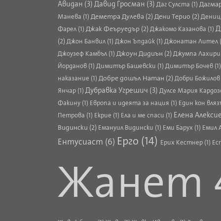
Авидан (3)
Давид Гросман (3)
Дагмар
Даг Сулста (1)
Деметра Дулева (2)
Дени Терио (2)
Манева (1)
Деница
Джак Феъруедър (2)
Д
Фарел (1)
Джакомо Казанова (1)
(2)
Джон Банвил (1)
Джон Ъпдайк (1)
Джонатан Лител (
Джоун Дидиън (2)
Джоузеф Камбъл (1)
Джумпа Лахири 
Йорданов (1)
Димитър Башевски (1)
Димитър Бочев (1
Добре дошъл Натан (2)
наказание (1)
Добри Божилов 
Дубравка Угрешич (3)
Янчар (1)
Дулсе Мария Кардозо
Факину (1)
Европа и идеята за нация (1)
Един кон влязъ
Елена Алексие
Петрова (1)
Екрие (1)
Ела и ме спаси (1)
Видински (2)
Емануил Видински (1)
Еми Барух (1)
Емил 
Ерго (14)
Ентусиаст (6)
Ерих Кестнер (1)
Ес
Жанет 4