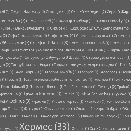
Сергей Лебедев (2)
Сергий Жадан
ев (1)
Секуоя Нагамацу (1)
Селинджър (1)
ия Томова (2)
Симеон Радев (1)
Симон дьо Бовоар (1)
Симона Попеску (1)
С
Скрибенс (2)
Скитник между звездите (1)
Скрибен (1)
Слънцето сърцето (
Софтпрес (4)
 (2)
Софийски истории (1)
Спомен за гората (1)
Спомнена
бва да умре (2)
Стефан Иванов (3)
Стефан Коспартов (1)
Стефан Ста
а годишният старец който твърде много размишляваше (1)
Странично о
Струни (2)
Стругацки (1)
Събуждане в Шибуя (1)
Съвсем друга история (1
ан (2)
Танцуващата с вода (1)
Таралежите умират през нощта (1)
Таха М
ринт (1)
Телогинариум (1)
Теодора Лалова (1)
Теодорос (1)
Теодорос (1)
Теори
 (1)
Тоест (1)
Този търпелив лабиринт от линии (1)
Толстой (1)
Том Ракма
Точица (2)
)
Тони Николов (1)
Топли животни (1)
Тор Вилхялмсон (1)
Тракийс
Труман Капоти (3)
детелина (1)
Тръпка (1)
Тук живее Йожи (1)
Тук сме (1
илям Фокнър (3)
Украйна (1)
Улици и кораби (1)
Унискорп (1)
Уолтър Скот 
Фигури (2)
ндо Песоа (1)
Фигури от сол (1)
Филипа Грегъри (1)
Франк О`Кон
Халдоура Тородсен (2)
ри (1)
Хайри Хамдан (1)
Хамалинът Самуел (1)
Ханя
Хермес (33)
еркулес (1)
Херцог (1)
Хосе Ортега и Гасет (1