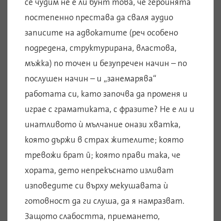
се чудим не е ли бунт това, че героинята
постепенно престава да сваля аудио
записите на адвокатите (реч особено
подредена, структурирана, властова,
мъжка) по точен и безупречен начин – по
послушен начин – и „занемарява“
работата си, като започва да променя и
играе с граматиката, с фразите? Не е ли и
инатливото ѝ мълчание онази хватка,
която държи в страх жителите; която
тревожи брат й; която прави така, че
хората, дето непрекъснато изливат
изповедите си върху мекушавата ѝ
готовност да ги слуша, да я намразват.
Защото слабостта, приемането,