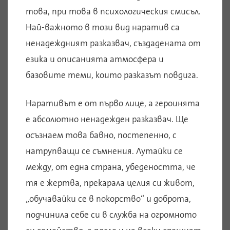
това, при това в психологическия смисъл.
Най-важното в този вид наратив са
ненадеждният разказвач, създадената от
езика и описанията атмосфера и
базовите теми, които разказът повдига.
Наративът е от първо лице, а героинята
е абсолютно ненадежден разказвач. Ще
осъзнаем това бавно, постепенно, с
натрупващи се съмнения. Лутайки се
между, от една страна, убедеността, че
тя е жертва, прекарала целия си живот,
„обучавайки се в покорство“ и доброта,
подчинила себе си в служба на огромното