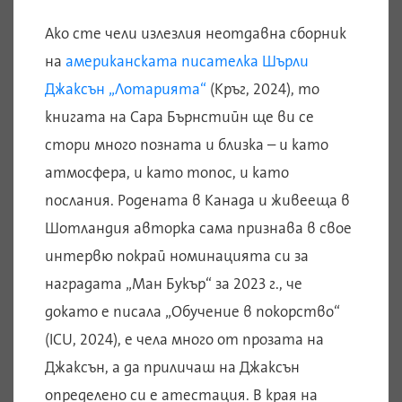
Ако сте чели излезлия неотдавна сборник
на
американската писателка Шърли
Джаксън „Лотарията“
(Кръг, 2024), то
книгата на Сара Бърнстийн ще ви се
стори много позната и близка – и като
атмосфера, и като топос, и като
послания. Родената в Канада и живееща в
Шотландия авторка сама признава в свое
интервю покрай номинацията си за
наградата „Ман Букър“ за 2023 г., че
докато е писала „Обучение в покорство“
(ICU, 2024), е чела много от прозата на
Джаксън, а да приличаш на Джаксън
определено си е атестация. В края на