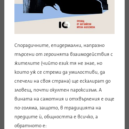
Спорадичните, епидермални, напразно
търсени от героинята взаимодействия с
жителите (чийто език тя не знае, но
които уж се стреми да умилостиви, да
спечели на своя страна) ще ескалират до
зловещ, почти окултен пароксизъм. А
вината на самотния и отхвърления е още
по-голяма, защото, в традицията на
предците ѝ, общността е всичко, а
обратното е: