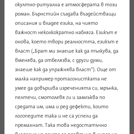
окултно-ритуална е атмосферата в този
роман. Бърнстийн създава въздействащи
описания и владее езика, на чиято
важност неколкократно набляга. Езикът е
онова, което твори реалността, езикът е
власт („Брат ми знаеше как да тълкува, да
вменява, да отбелязва, с други думи,
знаеше как да упражнява власт“). Още от
малка например протагонистката не
умее да довършва изреченията си, мрънка,
пелтечи, смотолевя ги и замлъква по
средата им, има и ред дефекти, които
логопедите така и не са успели да
премахнат. Така това недостатъчно