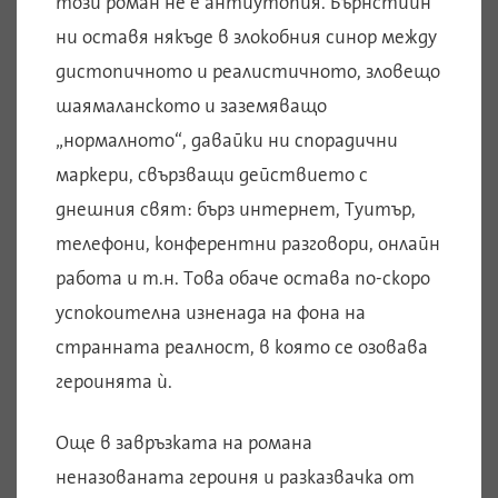
този роман не е антиутопия. Бърнстийн
ни оставя някъде в злокобния синор между
дистопичното и реалистичното, зловещо
шаямаланското и заземяващо
„нормалното“, давайки ни спорадични
маркери, свързващи действието с
днешния свят: бърз интернет, Туитър,
телефони, конферентни разговори, онлайн
работа и т.н. Това обаче остава по-скоро
успокоителна изненада на фона на
странната реалност, в която се озовава
героинята ѝ.
Още в завръзката на романа
неназованата героиня и разказвачка от