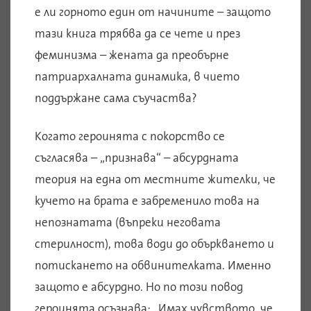
е ли горното един от начините – защото
тази книга трябва да се чете и през
феминизма – жената да преобърне
патриархалната динамика, в чието
поддържане сама съучаства?
Когато героинята с покорство се
съгласява – „признава“ – абсурдната
теория на една от местните жителки, че
кучето на брата е забременило това на
непознатата (въпреки неговата
стерилност), това води до объркването и
потискането на обвинителката. Именно
защото е абсурдно. Но по този повод
героинята осъзнава: „Имах чувството, че