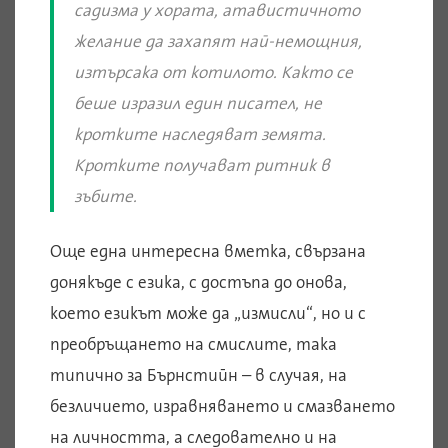
садизма у хората, атавистичното
желание да захапят най-немощния,
изтърсака от котилото. Както се
беше изразил един писател, не
кротките наследяват земята.
Кротките получават ритник в
зъбите
.
Още една интересна вметка, свързана
донякъде с езика, с достъпа до онова,
което езикът може да „измисли“, но и с
преобръщането на смислите, така
типично за Бърнстийн – в случая, на
безличието, изравняването и смазването
на личността, а следователно и на