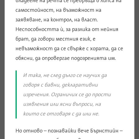
владеене на речта се превръща в липса на
самостойност, на възможност на
заявяване, на контрол, на власт.
Неспособността ѝ, за разлика от нейния
брат, да говори местния език, е
невъзможност да се свърже с хората, да се
обясни, да опровергае подозренията им.
И така, не след дълго се научих да
говоря с бавни, декларативни
изречения. Ограничих се до прости
изявления или ясни въпроси, на
които се отговаря с да или не
.
Но отново – познавайки вече Бърнстийн –