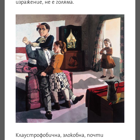
изражение, не е голяма.
Клаустрофобична, злокобна, почти