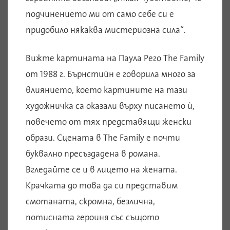
подчинението ми от само себе си е
придобило някаква мистериозна сила“.
Вижте картината на Паула Рего The Family
от 1988 г. Бърнстийн е говорила много за
влиянието, което картините на тази
художничка са оказали върху писането ѝ,
повечето от тях представящи женски
образи. Сцената в The Family е почти
буквално пресъздадена в романа.
Вгледайте се и в лицето на жената.
Крачката до това да си представим
смотаната, скромна, безлична,
потисната героиня със същото