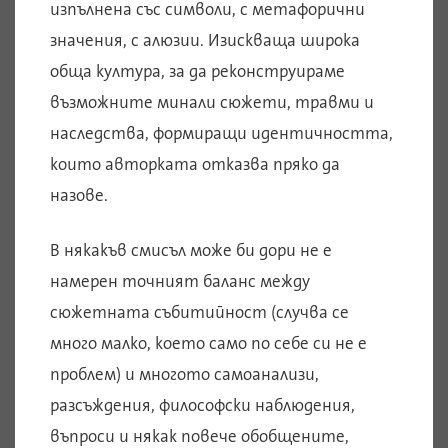
изпълнена със символи, с метафорични
значения, с алюзии. Изискваща широка
обща култура, за да реконструираме
възможните минали сюжети, травми и
наследства, формиращи идентичността,
които авторката отказва пряко да
назове.
В някакъв смисъл може би дори не е
намерен точният баланс между
сюжетната събитийност (случва се
много малко, което само по себе си не е
проблем) и многото самоанализи,
разсъждения, философски наблюдения,
въпроси и някак повече обобщените,