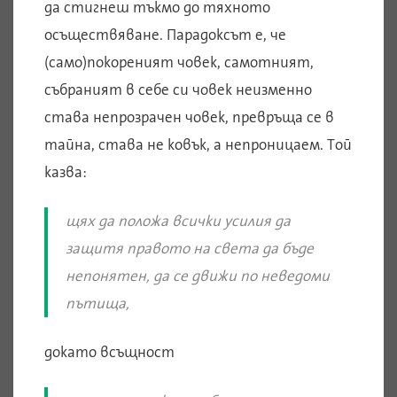
да стигнеш тъкмо до тяхното
осъществяване. Парадоксът е, че
(само)покореният човек, самотният,
събраният в себе си човек неизменно
става непрозрачен човек, превръща се в
тайна, става не ковък, а непроницаем. Той
казва:
щях да положа всички усилия да
защитя правото на света да бъде
непонятен, да се движи по неведоми
пътища
,
докато всъщност