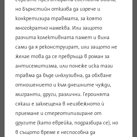
но Бърнстийн отказва да изрече и
конкретизира травмата, за която
многократно намеква. Или защото
разчита колективната памет и вина
сами да я реконструират, или защото не
желае това да се превръща в роман за
антисемитизма, или понеже иска тази
травма да бъде инклузивна, да обхване
отношението и към днешните чужди,
мигранти, други, различни. Героинята
сякаш е заклещена в неизбежното ѝ
приемане и стереотипизиране от
другите (като еврейка, подразбира се), но
в същото време е неспособна да