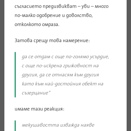
съгласието предизвикват – уви – много
по-малко одобрение и доволство,
отколкото омраза.
Затова срещу това намерение:
да се отдам с още по-голямо усърдие,
с още по-искрена грижовност на
другия, да се отнасям към другия
като към най-достойния обект на
съзерцание“
имаме тази реакция:
мекушавостта изважда наяве