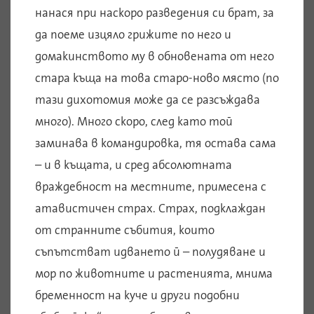
нанася при наскоро разведения си брат, за
да поеме изцяло грижите по него и
домакинството му в обновената от него
стара къща на това старо-ново място (по
тази дихотомия може да се разсъждава
много). Много скоро, след като той
заминава в командировка, тя остава сама
– и в къщата, и сред абсолютната
враждебност на местните, примесена с
атавистичен страх. Страх, подклаждан
от странните събития, които
съпътстват идването й – полудяване и
мор по животните и растенията, мнима
бременност на куче и други подобни