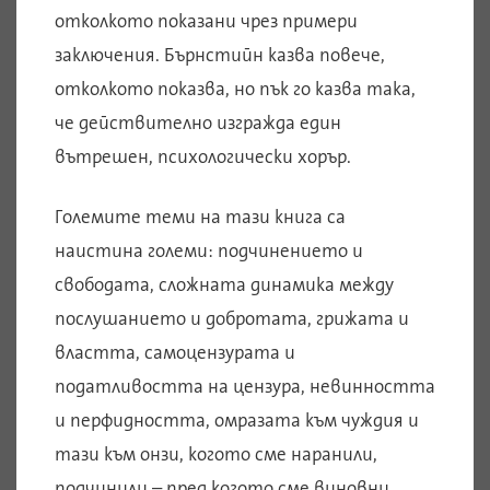
отколкото показани чрез примери
заключения. Бърнстийн казва повече,
отколкото показва, но пък го казва така,
че действително изгражда един
вътрешен, психологически хорър.
Големите теми на тази книга са
наистина големи: подчинението и
свободата, сложната динамика между
послушанието и добротата, грижата и
властта, самоцензурата и
податливостта на цензура, невинността
и перфидността, омразата към чуждия и
тази към онзи, когото сме наранили,
подчинили – пред когото сме виновни.