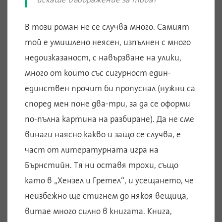
В този роман не се случва много. Самият
той е умишлено неясен, изпълнен с много
недоизказаност, с навързване на улики,
много от които със сигурност един-
единствен прочит би пропуснал (нужни са
според мен поне два-три, за да се оформи
по-пълна картина на разбиране). Да не сме
винаги наясно какво и защо се случва, е
част от литературната игра на
Бърнстийн. Тя ни оставя трохи, също
като в „Хензел и Гретел“, и усещането, че
неизбежно ще стигнем до някоя вещица,
витае много силно в книгата. Книга,