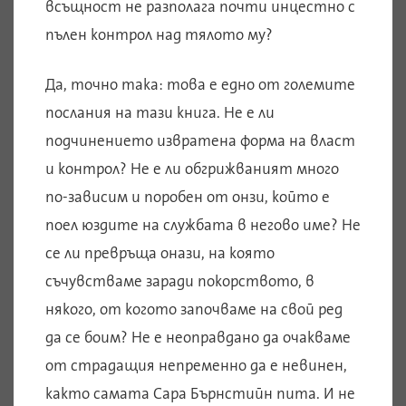
всъщност не разполага почти инцестно с
пълен контрол над тялото му?
Да, точно така: това е едно от големите
послания на тази книга. Не е ли
подчинението извратена форма на власт
и контрол? Не е ли обгрижваният много
по-зависим и поробен от онзи, който е
поел юздите на службата в негово име? Не
се ли превръща онази, на която
съчувстваме заради покорството, в
някого, от когото започваме на свой ред
да се боим? Не е неоправдано да очакваме
от страдащия непременно да е невинен,
както самата Сара Бърнстийн пита. И не