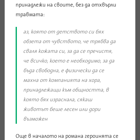
принадлежи на своите, без да отхвърли
травмата:
аз, която от детството си бях
обзета от чувството, че трябва да
сваля кожата си, за да се пречистя,
че всичко, което е необходимо, за да
бъда свободна, е физически да се
махна от компанията на хора,
принадлежащи към общността, в
която бях израснала, сякаш
животът беше лесен или дори
възможен
Още в началото на романа героинята се