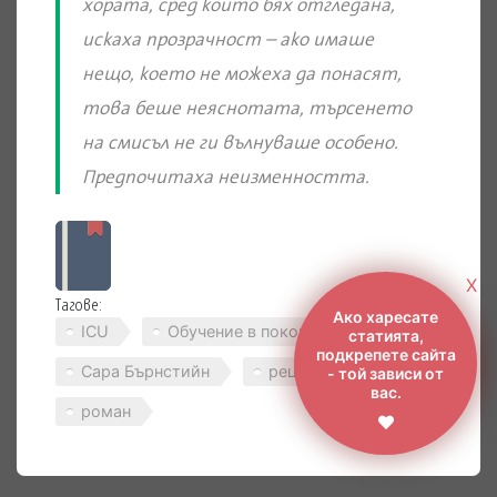
хората, сред които бях отгледана,
искаха прозрачност – ако имаше
нещо, което не можеха да понасят,
това беше неяснотата, търсенето
на смисъл не ги вълнуваше особено.
Предпочитаха неизменността.
X
Тагове:
Ако харесате
ICU
Обучение в покорство
статията,
подкрепете сайта
Сара Бърнстийн
рецения
- той зависи от
вас.
роман