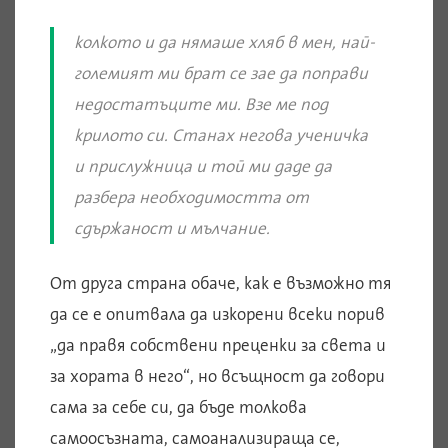
колкото и да нямаше хляб в мен, най-
големият ми брат се зае да поправи
недостатъците ми. Взе ме под
крилото си. Станах негова ученичка
и прислужница и той ми даде да
разбера необходимостта от
сдържаност и мълчание
.
От друга страна обаче, как е възможно тя
да се е опитвала да изкорени всеки порив
„да правя собствени преценки за света и
за хората в него“, но всъщност да говори
сама за себе си, да бъде толкова
самоосъзната, самоанализираща се,