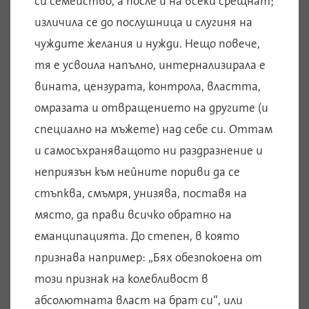
си семейство, а после и на всеки срещнат;
изличила се до послушница и слугиня на
чуждите желания и нужди. Нещо повече,
тя е усвоила напълно, интернализирала е
вината, цензурата, контрола, властта,
омразата и отвращението на другите (и
специално на мъжете) над себе си. Оттам
и самосъхраняващото ни раздразнение и
неприязън към нейните пориви да се
стъпква, смъмря, унизява, поставя на
място, да прави всичко обратно на
еманципацията. До степен, в която
признава например: „Бях обезпокоена от
този признак на колебливост в
абсолютната власт на брат си“, или