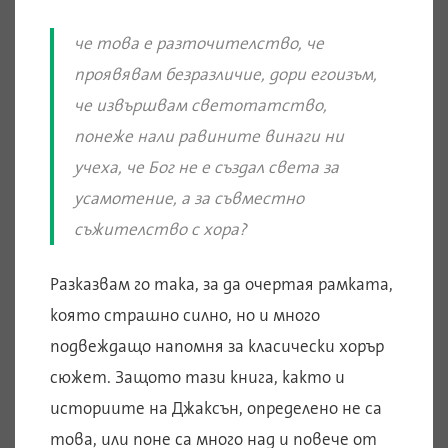
че това е разточителство, че
проявявам безразличие, дори егоизъм,
че извършвам светотатство,
понеже нали равините винаги ни
учеха, че Бог не е създал света за
усамотение, а за съвместно
съжителство с хора?
Разказвам го така, за да очертая рамката,
която страшно силно, но и много
подвеждащо напомня за класически хорър
сюжет. Защото тази книга, както и
историите на Джаксън, определено не са
това, или поне са много над и повече от