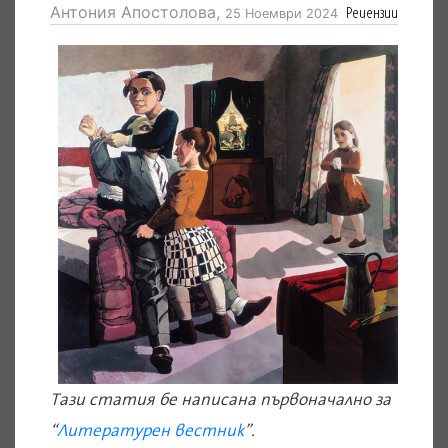
Антония Апостолова,
Рецензии
25 Ноември 2024
Тази статия бе написана първоначално за
“
Литературен вестник
”.