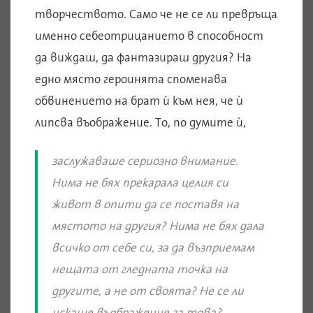
творчеството. Само че не се ли превръща
именно себеотрицанието в способност
да виждаш, да фантазираш другия? На
едно място героинята споменава
обвинението на брат ѝ към нея, че ѝ
липсва въображение. То, по думите ѝ,
заслужаваше сериозно внимание.
Нима не бях прекарала целия си
живот в опити да се поставя на
мястото на другия? Нима не бях дала
всичко от себе си, за да възприемам
нещата от гледната точка на
другите, а не от своята? Не се ли
искаше въображение за това?