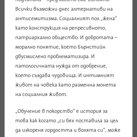
Всички възможни днес алтернативи на
антисемитизма. Социалният пол „жена“
като конструкция на репресивното,
патриархално общество. И добротата –
морално понятие, което Бърнстийн
двусмислено проблематизира. И
патологичната нужда от одобрение,
което създава чудовища. И интимният
живот на човека като разменна монета
на социалния живот.
„Обучение в покорство“ е история за
това как когато „си бях поставила за цел
да изкореня гордостта и волята си“, може