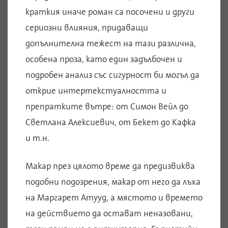
краткия иначе роман са посочени и други
сериозни влияния, придаващи
допълнителна тежест на тази различна,
особена проза, като един задълбочен и
подробен анализ със сигурност би могъл да
открие интертекстуалността и
препратките вътре: от Симон Вейл до
Светлана Алексиевич, от Бекет до Кафка
и т.н.
Макар през цялото време да предизвиква
подобни подозрения, макар от него да лъха
на Маргарет Атууд, а мястото и времето
на действието да остават неназовани,