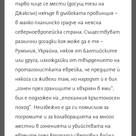
първо лице се мести (досущ тези на
Джаксън) някъде в дълбоката провинция –
в малко планинско градче на неясна
северноевропейска страна. Съществуват
различни догадки коя може да е тя –
Румъния, Украйна, някоя от Балтийските
или друга, изхождайки от твърдението на
протагонистката еврейка, че предците ѝ
някога са живели там, но народът ѝ е бил
„гонен през границите и хвърлян в ями“,
бил е подложен на „епохалния кръстоносен
поход“. Неизбежно е да си помислим за
погромите и за колаборацията на много
местни в гоненията и убийствата на
евреите през Втората световна война,