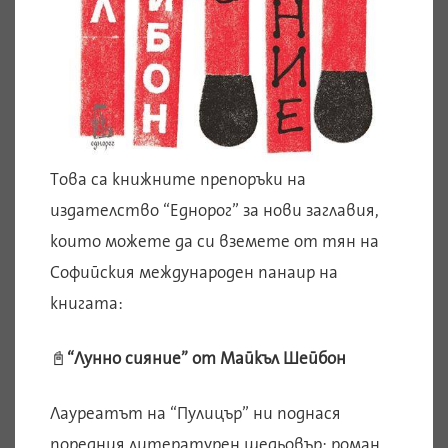
Това са книжните препоръки на
издателство “Еднорог” за нови заглавия,
които можете да си вземете от тян на
Софийския международен панаир на
книгата:
📓
“Лунно сияние” от Майкъл Шейбон
Лауреатът на “Пулицър” ни поднася
поредния литературен шедьовър: роман