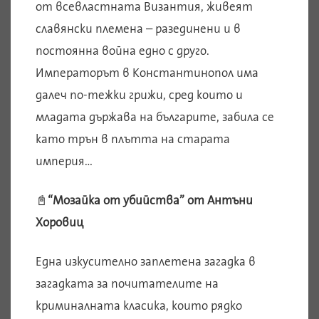
от всевластната Византия, живеят
славянски племена – разединени и в
постоянна война едно с друго.
Императорът в Константинопол има
далеч по-тежки грижи, сред които и
младата държава на българите, забила се
като трън в плътта на старата
империя…
📓
“Мозайка от убийства” от Антъни
Хоровиц
Една изкусително заплетена загадка в
загадката за почитателите на
криминалната класика, които рядко