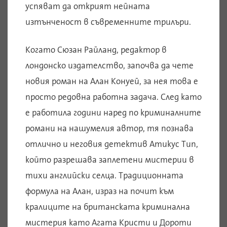
успяват да открият нейната
изтънченост в съвременните трилъри.
Когато Сюзан Райланд, редактор в
лондонско издателство, започва да чете
новия роман на Алан Конуей, за нея това е
просто редовна работна задача. След като
е работила години наред по криминалните
романи на нашумелия автор, тя познава
отлично и неговия детектив Атикус Тип,
който разрешава заплетени мистерии в
тихи английски селца. Традиционната
формула на Алан, израз на почит към
кралиците на британската криминална
мистерия като Агата Кристи и Дороти