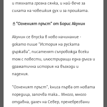
и тяхната грозна сянка, и най-вече за
силата на човешкия дух и за прошката.
📓
“Огненият пръст” от Борис Акунин
Акунин се впуска в ново начинание -
докато пише “История на руската
държава”, писателят съпровожда всеки
том с повести, илюстриращи една дълга и
драматична история на възходи и
падения.
“Огненият пръст”, книга първа от новата
поредица, започва така… Много, много
отдавна, далеч на Север, пренебрегвани