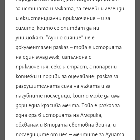
за истината и лъжата, за семейни легенди
и екзистенциални приключения – и за
силите, които се опитват да ни
унищожат. “Лунно сияние” не е
документален разказ – това е историята
на един млад мъж, изпълнена с
приключения, секс и страст, с попарени
копнежи и пориви за оцеляване; разказ за
разрушителната сила на лъжата и за
пагубните последици, които може да има
дори една красива мечта. Това е разказ за
една ера в историята на Америка,
обхванал и Втората световна война, и
последиците от нея – мечтите за Луната