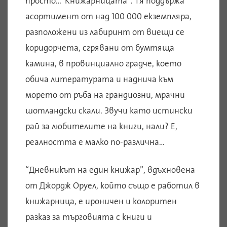
просто…“Книжарницата“. Тя поддържа
асортимент от над 100 000 екземпляра,
разположени из лабиринт от виещи се
коридорчета, сгрявани от бумтяща
камина, в провинциално градче, което
обича литературата и наднича към
морето от ръба на грандиозни, мрачни
шотландски скали. Звучи като истински
рай за любителите на книги, нали? Е,
реалността е малко по-различна…
“Дневникът на един книжар”, вдъхновена
от Джордж Оруел, който също е работил в
книжарница, е ироничен и колоритен
разказ за търговията с книги и