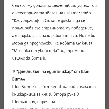
Сейърс, му донася зашеметяващ успех. Той
е неоспоримата звезда на издателство
“Клоувърлийф” и Сюзан е длъжна да се
примирява със странното му поведение,
ако държи да запази работата си. Но не би
могла да предположи, че новата му книга,
“Мозайка от убийства”, ще промени
изцяло живота ѝ.
📓
“Дневникът на един книжар” от Шон
Битъл
Шон Битъл е собственик на най-голямата
книжарница за книги втора ръка в
Шотландия, наречена