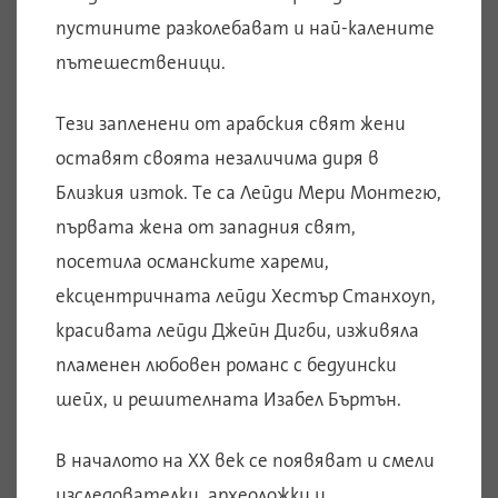
пустините разколебават и най-калените
пътешественици.
Тези запленени от арабския свят жени
оставят своята незаличима диря в
Близкия изток. Те са Лейди Мери Монтегю,
първата жена от западния свят,
посетила османските хареми,
ексцентричната лейди Хестър Станхоуп,
красивата лейди Джейн Дигби, изживяла
пламенен любовен романс с бедуински
шейх, и решителната Изабел Бъртън.
В началото на XX век се появяват и смели
изследователки, археоложки и