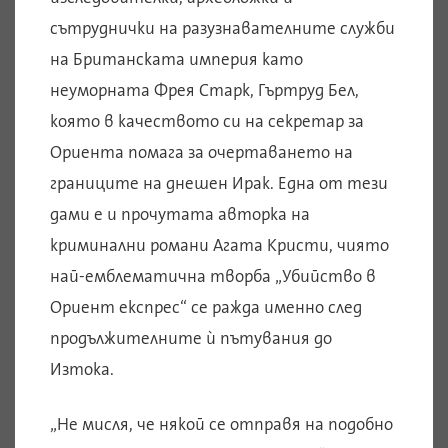
сътруднички на разузнавателните служби
на Британската империя като
неуморната Фрея Старк, Гъртруд Бел,
която в качеството си на секретар за
Ориента помага за очертаването на
границите на днешен Ирак. Една от тези
дами е и прочутата авторка на
криминални романи Агата Кристи, чиято
най-емблематична творба „Убийство в
Ориент експрес“ се ражда именно след
продължителните ѝ пътувания до
Изтока.
„Не мисля, че някой се отправя на подобно