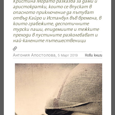
Кристина Морато разказва за дами и
аристократки, които се впускат в
опасното приключение да пътуват
отвъд Кайро и Истанбул във времена, в
които грабежите, деспотичните
турски паши, епидемиите и тежките
преходи в пустините разколебават и
най-калените пътешественици
Антония Апостолова,
Нови книги
5 Март 2019