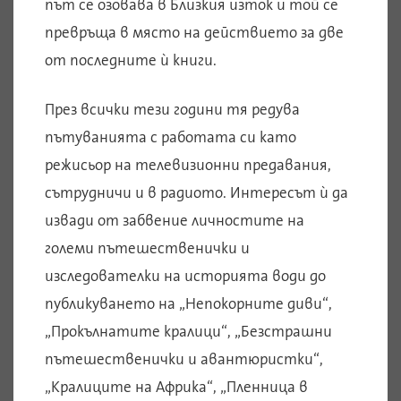
път се озовава в Близкия изток и той се
превръща в място на действието за две
от последните ѝ книги.
През всички тези години тя редува
пътуванията с работата си като
режисьор на телевизионни предавания,
сътрудничи и в радиото. Интересът ѝ да
извади от забвение личностите на
големи пътешественички и
изследователки на историята води до
публикуването на „Непокорните диви“,
„Прокълнатите кралици“, „Безстрашни
пътешественички и авантюристки“,
„Кралиците на Африка“, „Пленница в