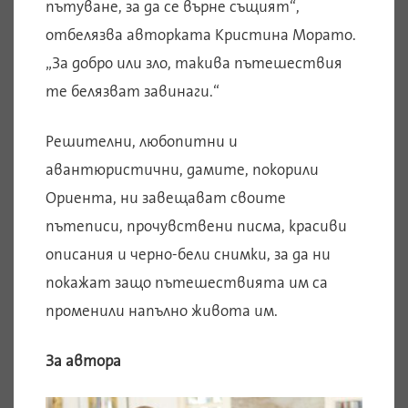
пътуване, за да се върне същият“,
отбелязва авторката Кристина Морато.
„За добро или зло, такива пътешествия
те белязват завинаги.“
Решителни, любопитни и
авантюристични, дамите, покорили
Ориента, ни завещават своите
пътеписи, прочувствени писма, красиви
описания и черно-бели снимки, за да ни
покажат защо пътешествията им са
променили напълно живота им.
За автора