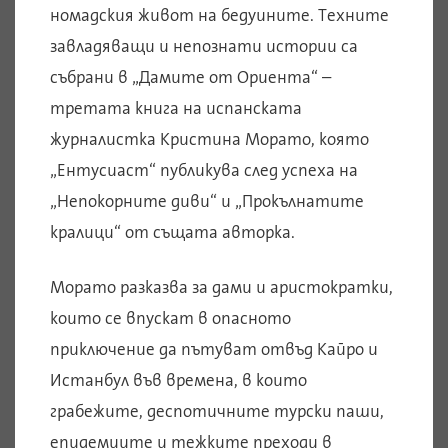
номадския живот на бедуините. Техните
завладяващи и непознати истории са
събрани в „Дамите от Ориента“ –
третата книга на испанската
журналистка Кристина Морато, която
„Ентусиаст“ публикува след успеха на
„Непокорните диви“ и „Прокълнатите
кралици“ от същата авторка.
Морато разказва за дами и аристократки,
които се впускат в опасното
приключение да пътуват отвъд Кайро и
Истанбул във времена, в които
грабежите, деспотичните турски паши,
епидемиите и тежките преходи в