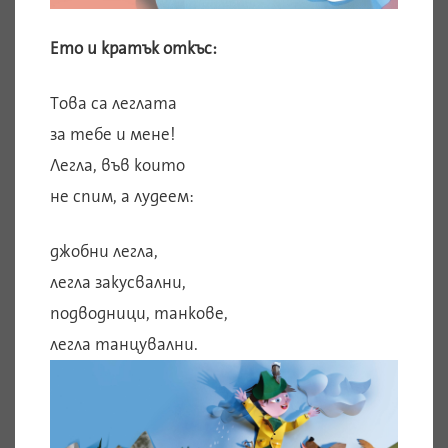
Ето и кратък откъс:
Това са леглата
за тебе и мене!
Легла, във които
не спим, а лудеем:
джобни легла,
легла закусвални,
подводници, танкове,
легла танцувални.