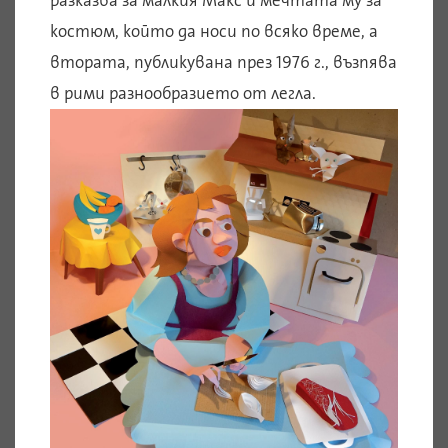
разказва за малкия Макс и мечтата му за
костюм, който да носи по всяко време, а
втората, публикувана през 1976 г., възпява
в рими разнообразието от легла.