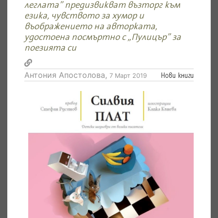
леглата” предизвикват възторг към
езика, чувството за хумор и
въображението на авторката,
удостоена посмъртно с „Пулицър” за
поезията си
Антония Апостолова,
Нови книги
7 Март 2019