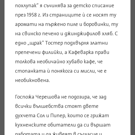
похлупак” я съчинява за детско списание
през 1958 г. Из страниците ѝ се носят ту
аромати на пържено пиле и боровинки, ту
на свинско печено и джинджифилов хляб. С
едно „щрак” Тостер подхвърля златни
препечени филийки, а Кафеварка прави
толкова необичайно хубаво кафе, че
стопанката ѝ понякога си мисли, че е
необикновена.
Госпожа Черешова не подозира, че зад
всички вълшебства стоят двете
духчета Сол и Пипер, които се грижат
кухненските обитатели да си вършат
работата и да живеят в съгласие и