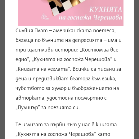
Силвия Плат – американската поетеса,
бягаща по вълните на депресията – има и
три щастливи истории: „Костюм за все
едно”, „Кухнята на госпожа Черешова” и
„Книгата на леглата”. Всички са писани за
деца и предизвикват възторг към езика,
чувството за хумор и въображението на
авторката, удостоена посмъртно с
„Пулицър” за поезията си.
Те излизат за първи път у нас в книгата
„Кухнята на госпожа Черешова” като