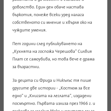
доволство. Един ден обаче настава
бъркотия, понеже всеки уред налага
собственото си мнение и хвърля око на
чуждите умения.
Пет години след публикуването на
„Кухнята на госпожа Черешова” Силвия
Плат се самоубива, но това вече е драма
за възрастни.
За децата си Фрида и Никълъс тя пише
другите две истории - „Костюм за все
едно” и „Книгата на леглата”, издадени
посмъртно. Първата излиза през 1966 г. и