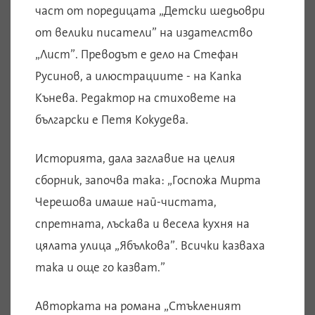
част от поредицата „Детски шедьоври
от велики писатели” на издателство
„Лист”. Преводът е дело на Стефан
Русинов, а илюстрациите - на Капка
Кънева. Редактор на стиховете на
български е Петя Кокудева.
Историята, дала заглавие на целия
сборник, започва така: „Госпожа Мирта
Черешова имаше най-чистата,
спретната, лъскава и весела кухня на
цялата улица „Ябълкова”. Всички казваха
така и още го казват.”
Авторката на романа „Стъкленият