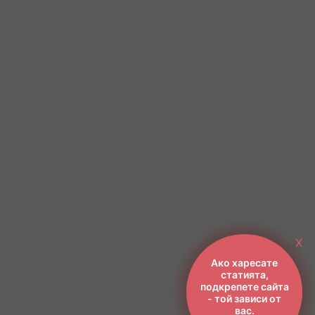
X
Ако харесате
статията,
подкрепете сайта
- той зависи от
вас.