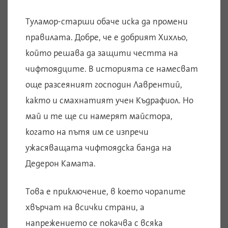
Туламор-старши обаче иска да промени
правилата. Добре, че е добрият Хихльо,
който решава да защити честта на
чифтоядците. В историята се намесват
още разсеяният господин Лаврентий,
както и смахнатият учен Къдрафиол. Но
май и те ще си намерят майстора,
когато на пътя им се изпречи
ужасяващата чифтоядска банда на
Дедерон Камата.
Това е приключение, в което чорапите
хвърчат на всички страни, а
напрежението се покачва с всяка