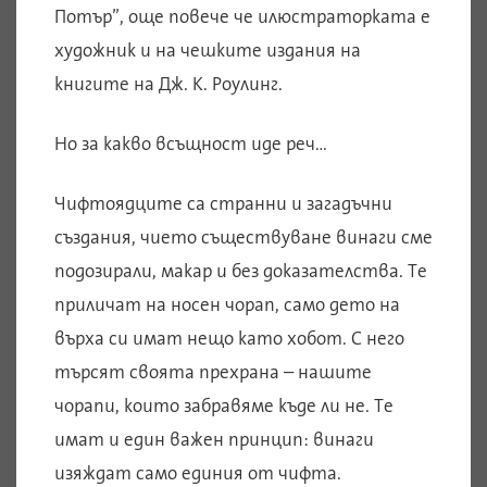
Потър”, още повече че илюстраторката е
художник и на чешките издания на
книгите на Дж. К. Роулинг.
Но за какво всъщност иде реч…
Чифтоядците са странни и загадъчни
създания, чието съществуване винаги сме
подозирали, макар и без доказателства. Те
приличат на носен чорап, само дето на
върха си имат нещо като хобот. С него
търсят своята прехрана – нашите
чорапи, които забравяме къде ли не. Те
имат и един важен принцип: винаги
изяждат само единия от чифта.