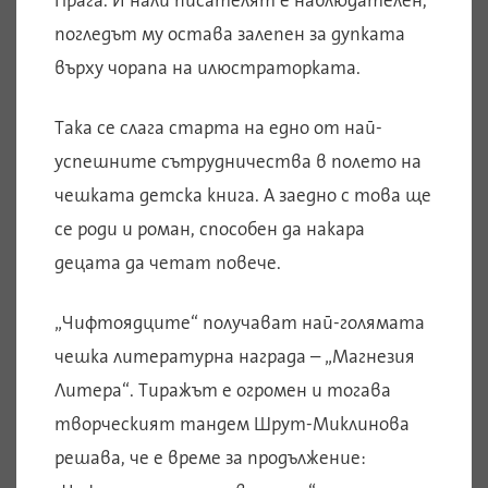
Прага. И нали писателят е наблюдателен,
погледът му остава залепен за дупката
върху чорапа на илюстраторката.
Така се слага старта на едно от най-
успешните сътрудничества в полето на
чешката детска книга. А заедно с това ще
се роди и роман, способен да накара
децата да четат повече.
„Чифтоядците“ получават най-голямата
чешка литературна награда – „Магнезия
Литера“. Тиражът е огромен и тогава
творческият тандем Шрут-Миклинова
решава, че е време за продължение: