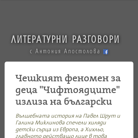
ЛИТЕРАТУРНИ РАЗГОВОРИ
с Антония Апостолова
Чешкият феномен за
деца "Чифтоядците"
излиза на български
Вълшебната история на Павел Шрут и
Галина Миклинова спечели хиляди
детски сърца из Европа, а Хихльо,
главното действащо лице в това