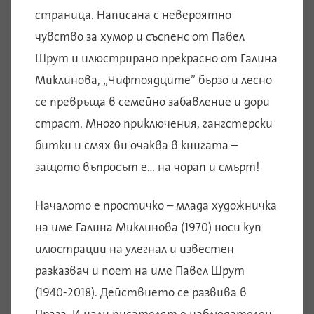
страница. Написана с невероятно
чувство за хумор и съспенс от Павел
Шрут и илюстрирано прекрасно от Галина
Миклинова, „Чифтоядците” бързо и лесно
се превръща в семейно забавление и дори
страст. Много приключения, гангстерски
битки и смях ви очаква в книгата –
защото въпросът е… на чорап и смърт!
Началото е простичко – млада художничка
на име Галина Миклинова (1970) носи куп
илюстрации на улегнал и известен
разказвач и поет на име Павел Шрут
(1940-2018). Действието се развива в