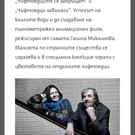
„Чифтоядците се завръщат“ и
„Чифтоядци завинаги“. Успехът на
книгите води и до създаване на
пълнометражен анимационен филм,
режисиран от самата Галина Миклинова.
Манията по странните същества се
изразява и в специална колекция чорапи с
цветовете на отделните чифтоядци.