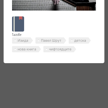
Тагове:
Изида
Павел Шрут
детска
нова книга
чифтоядците