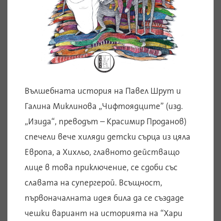
Вълшебната история на Павел Шрут и
Галина Миклинова „Чифтоядците” (изд.
„Изида“, преводът – Красимир Проданов)
спечели вече хиляди детски сърца из цяла
Европа, а Хихльо, главното действащо
лице в това приключение, се сдоби със
славата на супергерой. Всъщност,
първоначалната идея била да се създаде
чешки вариант на историята на “Хари