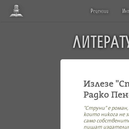
Р
ецензии
И
н
ЛИТЕРАТ
Излезе "С
Радко Пен
"Струни" е роман
които никога не 
само собствените
пишат издателит