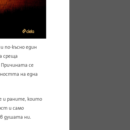
и по-късно един
на среща
 Причината се
чността на една
е и раните, които
ост и само
в душата ни.