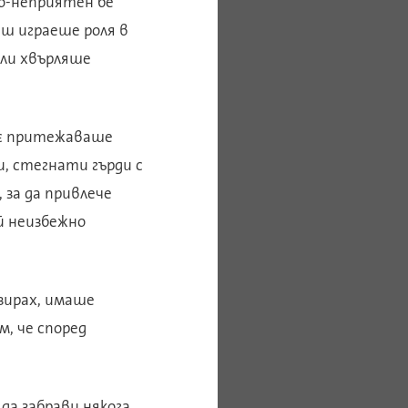
по-неприятен бе
аш играеше роля в
или хвърляше
о є притежаваше
и, стегнати гърди с
за да привлече
 й неизбежно
взирах, имаше
м, че според
да забрави някога.