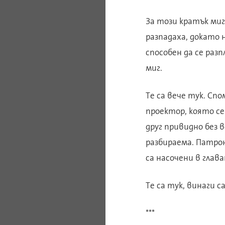
За този кратък миг 
разпадаха, докато н
способен да се раз
миг.
Те са вече тук. Сп
проектор, която се
друг привидно без в
разбираема. Патрон
са насочени в глава
Те са тук, винаги с
***