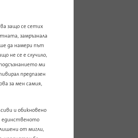
ава защо се сетих
тната, замръзнала
еше да намери път
що не се е случило,
и подсъзнанието ми
ктивирал предпазен
ва за мен самия,
асиви и обикновено
ха единственото
и лишени от мигли,