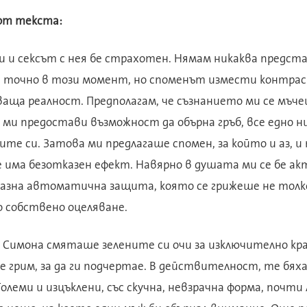
от текста:
и и сексът с нея бе страхотен. Нямам никаква предст
а точно в този момент, но споменът измести контрас
ваща реалност. Предполагам, че съзнанието ми се мъч
 ми предостави възможност да обърна гръб, все едно ни
слите си. Затова ми предлагаше спомен, за който и аз, 
е има безотказен ефект. Навярно в душата ми се бе а
разна автоматична защита, която се грижеше не толко
о собствено оцеляване.
 Симона смяташе зелените си очи за изключително кр
е грим, за да ги подчертае. В действителност, те бя
Големи и изцъклени, със скучна, невзрачна форма, почт