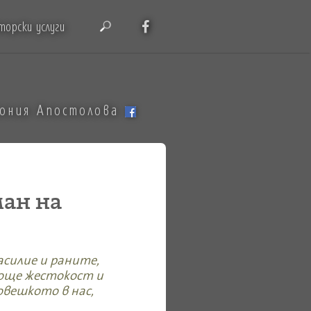
торски услуги
тония Апостолова
ман на
асилие и раните,
 още жестокост и
овешкото в нас,