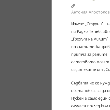
Антония Апостолов
Излезе „Струни” - 
на Радко Пенев, ав
„Грехът на Лилит”.
познатите жанрови
притча за раните
детството могат 
издателите от „Си
Съдбата не се нуж
обстановка, за да
Нужен е само един 
случаен поглед към