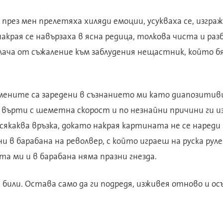
през мен прелетяха хиляди емоции, усукваха се, изграж
акрая се навързаха в ясна редица, толкова чиста и раз
плача от съжаление към заблудения нещастник, който б
омените са заредени в съзнанието ми като диапозитив
 върти с шеметна скорост и по незнайни причини ги из
сякаква връзка, докато накрая картината не се нареди 
и в барабана на револвер, с който играеш на руска руле
та ми и в барабана няма празни гнезда.
а били. Остава само да ги подредя, изживея отново и ос