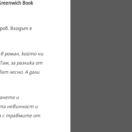
Greenwich Book
ров. Входът е
 в роман, който ни
ам, за разлика от
ат лесно. А дали
ването и
ата невинност и
а с травмите от