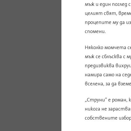
мъж и един поглед с
целият свят, време
процепите му да из
спомени.
Няколко момчета с
мъж се сблъсква с 
предизвиква вихру
намира само на сед
вселена, за да взе
„Струни” е роман, 
никога не зараств
собствените избор