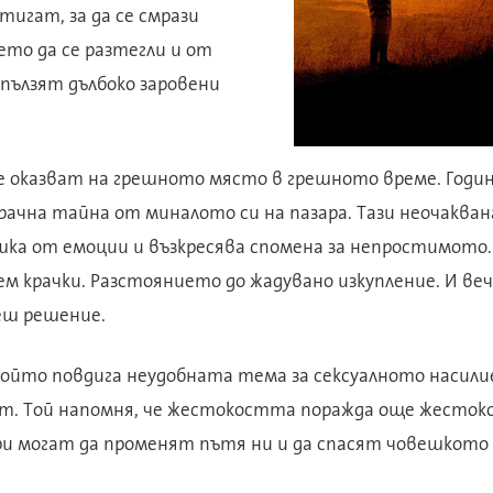
тигат, за да се смрази
то да се разтегли и от
пълзят дълбоко заровени
е оказват на грешното място в грешното време. Годин
мрачна тайна от миналото си на пазара. Тази неочаква
шка от емоции и възкресява спомена за непростимото.
ем крачки. Разстоянието до жадувано изкупление. И ве
меш решение.
който повдига неудобната тема за сексуалното насили
ат. Той напомня, че жестокостта поражда още жесток
и могат да променят пътя ни и да спасят човешкото 