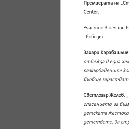
Премиерата на „Стр
Center.
Участие в нея ще 
свободен.
Захари Карабашлие
отвежда в една хем
разкървавените кол
въобще зарастват
Светлозар Желев
:
„
спасението, за въ
детската жестокос
детството. За стр