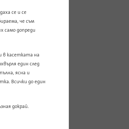
даха се и се
бираема, че съм
ях само допреди
и в касетката на
хвърля един след
пълна, ясна и
тка. Всички до един
ъзная докрай.