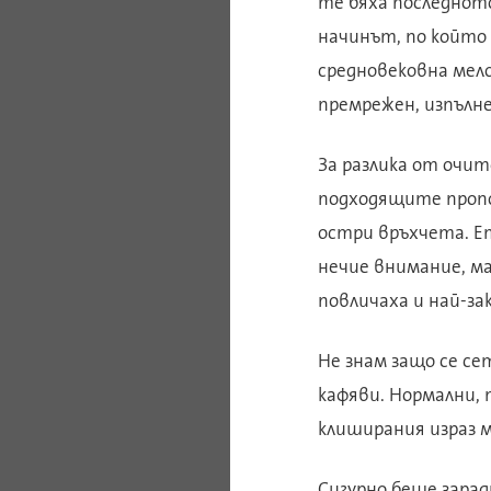
те бяха последнот
начинът, по който 
средновековна мел
премрежен, изпълнен
За разлика от очит
подходящите пропор
остри връхчета. Ет
нечие внимание, ма
повличаха и най-з
Не знам защо се се
кафяви. Нормални, 
клиширания израз 
Сигурно беше зарад