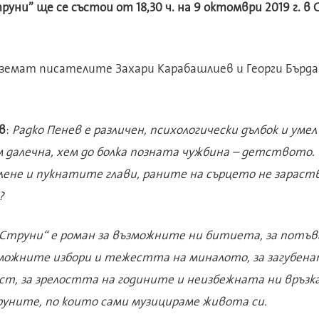
уни” ще се състои от 18,30 ч. на 9 октомври 2019 г. в 
вземат писателите Захари Карабашлиев и Георги Бърда
в
:
Радко Пенев е различен, психологически дълбок и умел
 далечна, хем до болка позната чужбина – детството. Т
ене и пукнатите глави, раните на сърцето не зараств
?
Струни“ е роман за възможните ни битиета, за потъ
зможните избори и тежестта на миналото, за загубен
т, за зрелостта на годините и неизбежната ни връзк
уните, по които сами музицираме живота си.