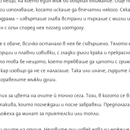
о нещо, на което един мъж би обърнал внимание. Още 
ги използваше, когато искаше да впечатли някого. Сяк
одрама – извърташе глава встрани и пърхаше с мигли 
 с огън според нея поглед изотдолу.
е є обаче, всичко останало в нея бе съвършено. Тялот
ции и плавни извивки, с гладки дълги крака и прекрасн
о това бе нещото, което трябваше да цапоти с грим, 
кар изобщо да не се налагаше. Така или иначе, гърдите
акоравелите мъжки души.
тих за цвета на очите й точно сега. Този, в когото се 
такива, които поглеждаш и после забравяш. Предполага
можеха да минат за приятелски или топли.
и очите на другия. Неговите очи човек едва ли можеше 