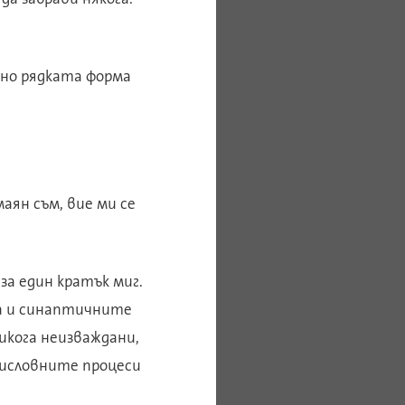
ено рядката форма
маян съм, вие ми се
за един кратък миг.
на и синаптичните
икога неизваждани,
мисловните процеси