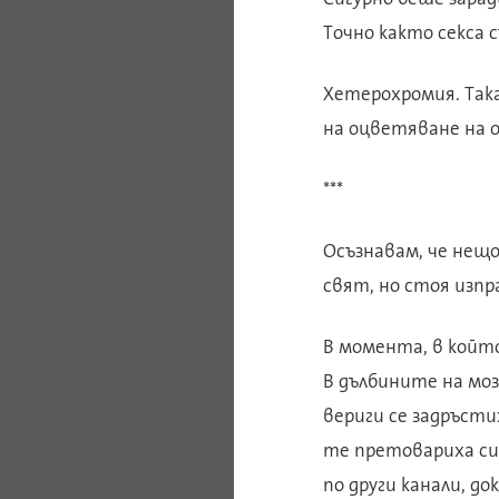
Точно както секса 
Хетерохромия. Така
на оцветяване на о
***
Осъзнавам, че нещо 
свят, но стоя изпр
В момента, в който
В дълбините на мо
вериги се задръсти
те претовариха си
по други канали, д