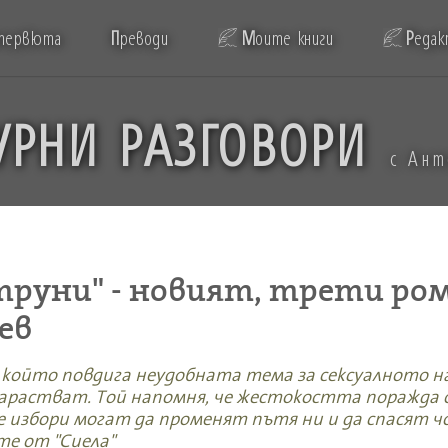
тервюта
П
реводи
М
оите книги
Р
едак
УРНИ РАЗГОВОРИ
с Ан
труни" - новият, трети ро
ев
, който повдига неудобната тема за сексуалното н
зарастват. Той напомня, че жестокостта поражда
 избори могат да променят пътя ни и да спасят ч
е от "Сиела"