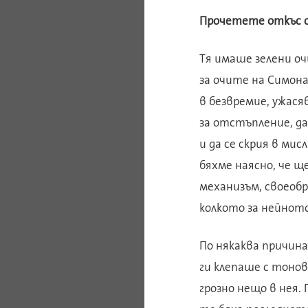
Прочетете откъс 
Тя имаше зелени оч
за очите на Симон
в безвремие, ужася
за отстъпление, да
и да се скрия в ми
бяхме наясно, че щ
механизъм, своеоб
колкото за нейнот
По някаква причина
ги клепаше с тонов
грозно нещо в нея. 