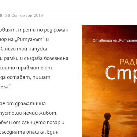
а,
26 Септември 2019
новият, трети по ред роман
тор на „Ритуалът” и
 С него той напуска
 рамки и създава болезнена
, които травмите от
да оставят, пишат
ела”.
дае от драматична
 опустоши нечий живот.
облян от слънцето пазар и
 съседната опашка. Един