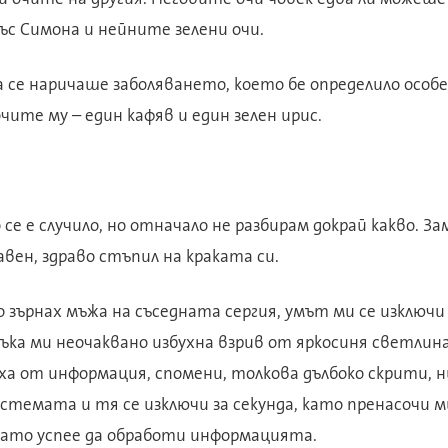
със Симона и нейните зелени очи.
 се наричаше заболяването, което бе определило особ
чите му – един кафяв и един зелен ирис.
се е случило, но отначало не разбирам докрай какво. За
авен, здраво стъпил на краката си.
 зърнах мъжа на съседната сергия, умът ми се изключи 
зъка ми неочаквано избухна взрив от яркосиня светли
ха от информация, спомени, толкова дълбоко скрити, н
стемата и тя се изключи за секунда, като пренасочи 
окато успее да обработи информацията.