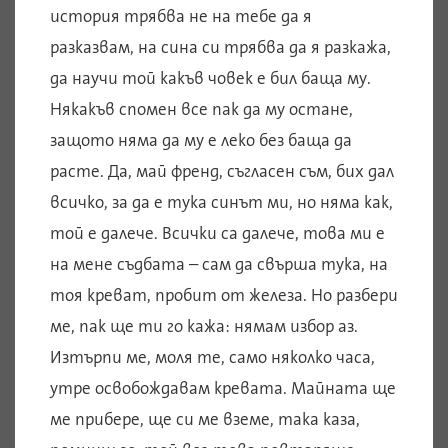
история трябва не на тебе да я
разказвам, на сина си трябва да я разкажа,
да научи той какъв човек е бил баща му.
Някакъв спомен все пак да му остане,
защото няма да му е леко без баща да
расте. Да, май френд, съгласен съм, бих дал
всичко, за да е тука синът ми, но няма как,
той е далече. Всички са далече, това ми е
на мене съдбата – сам да свърша тука, на
тоя креват, пробит от железа. Но разбери
ме, пак ще ти го кажа: нямам избор аз.
Изтърпи ме, моля те, само няколко часа,
утре освобождавам кревата. Майната ще
ме прибере, ще си ме вземе, така каза,