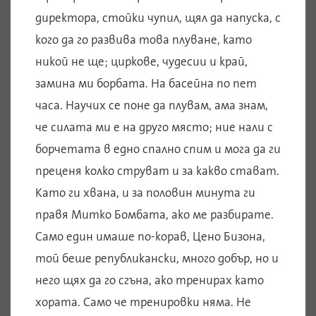
директора, стойки чупил, щял да напуска, с
кого да го развива това плуване, като
никой не ще; циркове, чудесии и край,
замина ми борбата. На басейна по пет
часа. Научих се поне да плувам, ама знам,
че силата ми е на друго място; ние нали с
борчетата в едно спално спим и мога да ги
преценя колко струват и за какво стават.
Като ги хвана, и за половин минута ги
правя Митко Бомбата, ако ме разбирате.
Само един имаше по-корав, Цено Бизона,
той беше републикански, много добър, но и
него щях да го сгъна, ако тренирах като
хората. Само че тренировки няма. Не