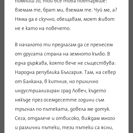
помниш го, той все това повтаряше:
вземам те, брат ми, вземам те. Чуй ме, а?
Няма да е скучно, обещавам, моят живот
не е като на повечето.
В началото ти предлагам да се пренесем
от другата страна на земното кълбо. В
една държава, която вече не съществува:
Народна република България. Там, на север
от Балкана, в китния, но прилично
индустриализиран град Ловеч, където
някъде през осемдесетте години съм
тръгнал по пътеката, довела ме дотук.
Сега, отдалече и отвисоко, виждам много
и различни пътеки, тези пътеки са ясни,