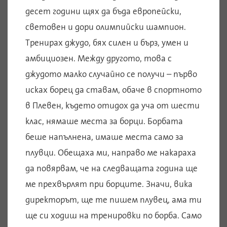
десет години щях да бъда европейски,
световен и дори олимпийски шампион.
Тренирах джудо, бях силен и бърз, умен и
амбициозен. Между другото, това с
джудото малко случайно се получи – първо
исках борец да ставам, обаче в спортното
в Плевен, където отидох да уча от шести
клас, нямаше места за борци. Борбата
беше напълнена, имаше места само за
плувци. Обещаха ми, направо ме накараха
да повярвам, че на следващата година ще
ме прехвърлят при борците. Значи, вика
директорът, ще те пишем плувец, ама ти
ще си ходиш на тренировки по борба. Само