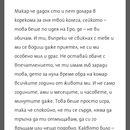
Макар че дадох сто и пет долара в
корекома за оня твой колега, сейкото –
това беше по идея на Еро, де – не ви
обичам. И ти, въпреки че свикнах с тебе и
ми се водиш даже приятел, не си ми
особено мил и драг. Не оставай обаче с
впечатлението, че ти имам зъб заради
това, дето за нула време обра на комар
всичките години от живота ми. И не само
годините, ами и месеците, и часовете, и
минутите даже. Това беше просто игра,
така че спокойно, не ти се сърдя, няма да
тръгна да ти отмъщавам, да си го
връщам или нещо подобно. Каквото било –