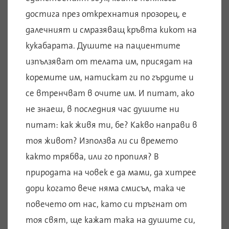
достига през открехнатия прозорец, е
далечният и смразяващ кръвта кикот на
кукабарата. Душите на пациентите
изпълзяват от телата им, присядат на
коремите им, натискат ги по гърдите и
се втренчват в очите им. И питат, ако
не знаеш, в последния час душите ни
питат: как живя ти, бе? Какво направи в
тоя живот? Използва ли си времето
както трябва, или го пропиля? В
природата на човек е да мами, да хитрее
дори когато вече няма смисъл, така че
повечето от нас, като си тръгнат от
тоя свят, ще кажат така на душите си,