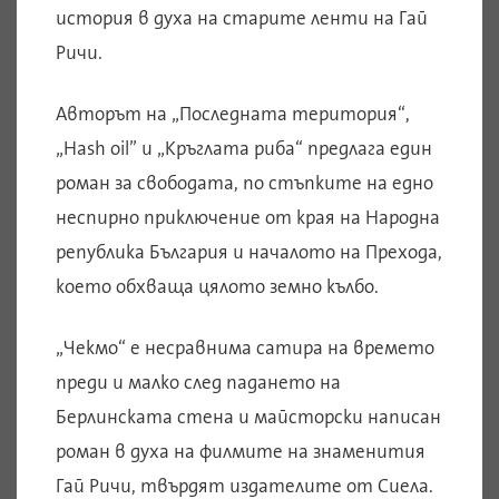
история в духа на старите ленти на Гай
Ричи.
Авторът на „Последната територия“,
„Hash oil” и „Кръглата риба“ предлага един
роман за свободата, по стъпките на едно
неспирно приключение от края на Народна
република България и началото на Прехода,
което обхваща цялото земно кълбо.
„Чекмо“ е несравнима сатира на времето
преди и малко след падането на
Берлинската стена и майсторски написан
роман в духа на филмите на знаменития
Гай Ричи, твърдят издателите от Сиела.