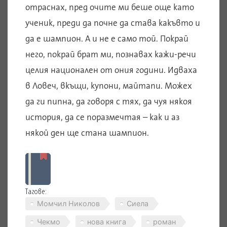
отраснах, пред очите ми беше още като
ученик, преди да почне да става какъвто и
да е шампион. А и не е само той. Покрай
него, покрай брат ми, познавах кажи-речи
целия национален от ония години. Идваха
в Ловеч, вкъщи, купони, майтапи. Можех
да ги пипна, да говоря с тях, да чуя някоя
история, да се поразмечтая – как и аз
някой ден ще стана шампион.
Тагове:
Момчил Николов
Сиела
Чекмо
нова книга
роман