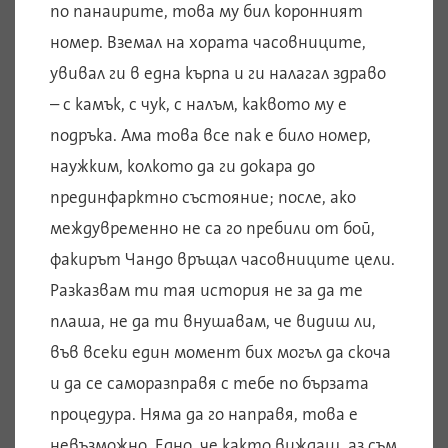
по панаирите, това му бил коронният
номер. Вземал на хората часовниците,
увивал ги в една кърпа и ги налагал здраво
– с камък, с чук, с налъм, каквото му е
подръка. Ама това все пак е било номер,
наужким, колкото да ги докара до
прединфарктно състояние; после, ако
междувременно не са го пребили от бой,
факирът Чандо връщал часовниците цели.
Разказвам ти тая история не за да те
плаша, не да ти внушавам, че видиш ли,
във всеки един момент бих могъл да скоча
и да се саморазправя с тебе по бързата
процедура. Няма да го направя, това е
невъзможно. Едно, че както виждаш, аз съм