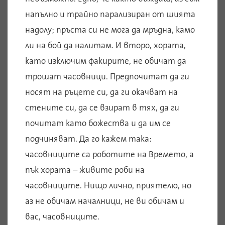
напълно и трайно парализиран от шията
надолу; пръста си не мога да мръдна, камо
ли на бой да налитам. И второ, хората,
като изключим факирите, не обичат да
трошат часовници. Предпочитат да ги
носят на ръцете си, да ги окачват на
стените си, да се взират в тях, да ги
почитат като божества и да им се
подчиняват. Да го кажем така:
часовниците са роботите на Времето, а
пък хората – живите роби на
часовниците. Нищо лично, приятелю, но
аз не обичам началници, не ви обичам и
вас, часовниците.