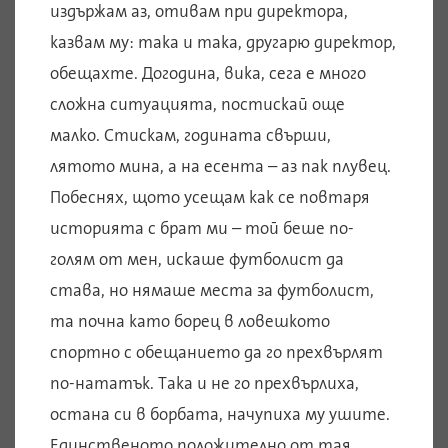
издържам аз, отивам при директора,
казвам му: така и така, другарю директор,
обещахте. Догодина, вика, сега е много
сложна ситуацията, постискай още
малко. Стискам, годината свърши,
лятото мина, а на есента – аз пак плувец.
Побеснях, щото усещам как се повтаря
историята с брат ми – той беше по-
голям от мен, искаше футболист да
става, но нямаше места за футболист,
та почна като борец в ловешкото
спортно с обещанието да го прехвърлят
по-нататък. Така и не го прехвърлиха,
остана си в борбата, начупиха му ушите.
Единственото положително от тая