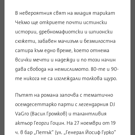
В невероятния свят на младия тарикат
Чекмо ще откриете почти истински
истории, дребномафиотски и шпионски
сюжети, забавен мачизъм и безмилостна
сатира към едно време, което отнема
всички мечти и надежди и по този начин
дава свобода на немислимото. 80-те и 90-
те никога не са изглеждали толкова щуро.
Пътят на романа започва с тематично
осемдесеттарко парти с легендарния DJ
VaGro (Васил Громков) и талантливия
актьор Георги Гоцин. На 27 ноември от 19
ч. в бар „Петък” (ул. „Генерал Йосиф Гурко”