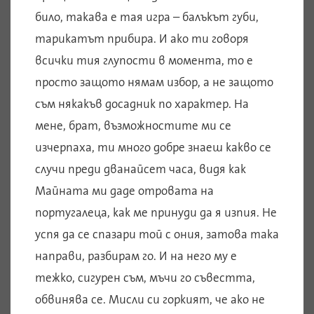
било, такава е тая игра – балъкът губи,
тарикатът прибира. И ако ти говоря
всички тия глупости в момента, то е
просто защото нямам избор, а не защото
съм някакъв досадник по характер. На
мене, брат, възможностите ми се
изчерпаха, ти много добре знаеш какво се
случи преди дванайсет часа, видя как
Майната ми даде отровата на
португалеца, как ме принуди да я изпия. Не
успя да се спазари той с ония, затова така
направи, разбирам го. И на него му е
тежко, сигурен съм, мъчи го съвестта,
обвинява се. Мисли си горкият, че ако не