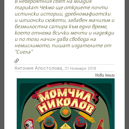
В невероятния свят на младия
тарикат Чекмо ще откриете почти
истински истории, дребномафиотски
и шпионски сюжети, забавен мачизъм и
безмилостна сатира към едно време,
което отнема всички мечти и надежди
и по този начин дава свобода на
немислимото, пишат издателите от
"Сиела"
Антония Апостолова,
21 Ноември 2019
Нови книги