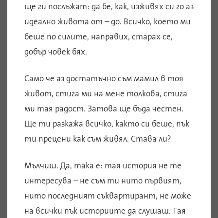
ще ги послъжат: да бе, как, изживях си го аз
идеално живота от – до. Всичко, което ми
беше по силите, направих, старах се,
добър човек бях.
Само че аз достатъчно съм мамил в тоя
живот, стига ми на мене толкова, стига
ми тая радост. Затова ще бъда честен.
Ще ти разкажа всичко, както си беше, пък
ти прецени как съм живял. Става ли?
Мълчиш. Да, така е: тая история не те
интересува – не съм ти нито първият,
нито последният съквартирант, не може
на всички пък историите да слушаш. Тая