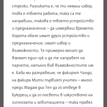
стрелки. Разликата е, че ти нямаш избор,
това е твоята работа, така са те
направили, такова е твоето устройство
и предназначение – да измерваш времето.
Хората обаче имат друго устройство и
предназначение, имат избор и
възможности. Те примерно могат да
вземат един чук и да те направят на
парчета, напълно във възможностите им
е. Баба ми разправяше, че факирът Чандо,
на факира Мити първият учител – много
преди Мадам дьо Теп да го отведе в
Букурещ и да го посвети в изкуството на
хипнозата и левитацията – така правел