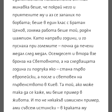
минавка беше, че покрай него и
приятелите му и аз се запалих по
борбата; беше в един клас с Братан
Ценов, голяма работа беше той, родèн
шампион. Като направи години, и го
пуснаха при големите – почна да печели
медал след медал. Осемдесет и втора взе
бронза на Световното, а на следващата
година ги подпука яко – стана първо
европейски, а после и световен на
първенството в Киев. Та той, ако може
така да се каже, ми беше пример в
живота. И то не някакъв измислен пример,
ами съвсем истински – в краката му