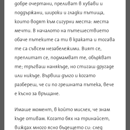
добре очертани, преливат в хубави и
поддържани, широки и гладки пътища,
които водят към сигурни места: места
мечти. В началото на пътешествието
обаче пътеките са ти в краката и тогава
те са съвсем незабележими. Вият се,
преплитат се, подмамват те, объркват
те; тръгваш нанякъде, но стигаш другаде
или никъде. Вървиш дълго и когато
разбереш, че си по грешната пътека, вече
е късно за връщане.
Имаше момент, в който мислех, че знам
къде отивам. Когато бях на тринайсет,
виждах много ясно бъдещето си: след