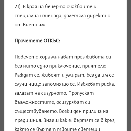
21). В края на вечерта очаквайте и
специална изненада, долетяла директно
от Виетнам.
Прочетете ОТКЪС:
Повечето хора минават през живота си
без нито едно приключение, приятелю.
Раждат се, живеят и умират, без да им се
случи нищо запомнящо се. Избягват риска,
залагат на сигурното. Пропускат
възможностите, осигуряват си
съществуването. Всеки ден прилича на
предишния. Знаеш как е: въртят се в кръг,
както се въртят твоите светещи