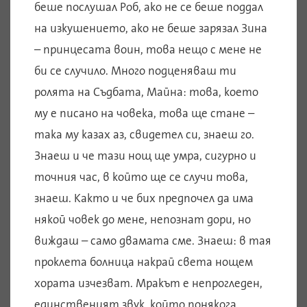
беше послушал Роб, ако не се беше поддал
на изкушението, ако не беше зарязал Зина
– принцесата воин, това нещо с мене не
би се случило. Много подценяваш ти
ролята на Съдбата, Майна: това, което
му е писано на човека, това ще стане –
така му казах аз, свидетел си, знаеш го.
Знаеш и че тази нощ ще умра, сигурно и
точния час, в който ще се случи това,
знаеш. Както и че бих предпочел да има
някой човек до мене, непознат дори, но
виждаш – само двамата сме. Знаеш: в тая
проклета болница накрай света нощем
хората изчезват. Мракът е непрогледен,
единственият звук, който понякога