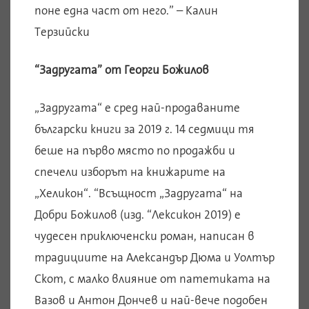
поне една част от него.” – Калин
Терзийски
“Задругата” от Георги Божилов
„Задругата“ е сред най-продаваните
български книги за 2019 г. 14 седмици тя
беше на първо място по продажби и
спечели изборът на книжарите на
„Хеликон“. “Всъщност „Задругата“ на
Добри Божилов (изд. “Лексикон 2019) е
чудесен приключенски роман, написан в
традициите на Александър Дюма и Уолтър
Скот, с малко влияние от патетиката на
Вазов и Антон Дончев и най-вече подобен