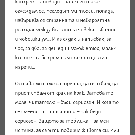
конкретни поводи. Пишех ги така:
оглеждам се, погледът ми търси, попада,
извършва се странната и невероятна
реакция между външно за човека събитие
и човешки ум… И аз сядах и написвах, за
час, за два, за ден един малък етюд, малък
къс поезия без рими или както щеш го
наречи…
Остава ми само да тръпна, да очаквам, да
пристъпвам от крак на крак. Затова те
моля, читателю – бъди сериозен. И когато
се смееш на написаното – пак бъди
сериозен. Защото за теб лъжа – за мен
истина, аз съм ти поверил живота си. Или