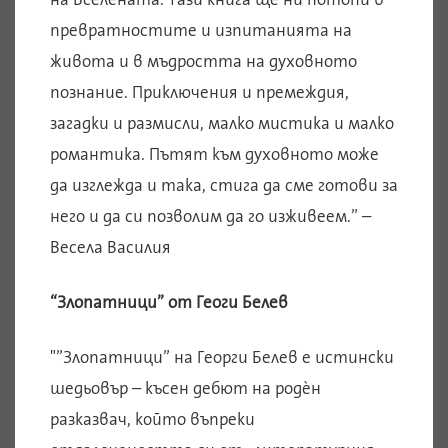
превратностите и изпитанията на
живота и в мъдростта на духовното
познание. Приключения и премеждия,
загадки и размисли, малко мистика и малко
романтика. Пътят към духовното може
да изглежда и така, стига да сме готови за
него и да си позволим да го изживеем.” –
Весела Василия
“Злопатници” от Геоги Белев
"”Злопатници” на Георги Белев е истински
шедьовър – късен дебют на родѐн
разказвач, който въпреки