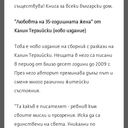
съществува! Книга за всеки български дом.
“Любовта на 35-годишната жена” от
Калин Терзийски (ново издание)
Това е ново издание на сборник с разкази на
Калин Терзийски. Нещата в него са писани
в период от близо десет години до 2009 г.
През него авторът преминава дълъг път и
сменя много различни житейски
състояния.
“Та какъв е писателят - ревнив към
своите мисли и прозрения. Иска да са
единствени на света. Уникални по