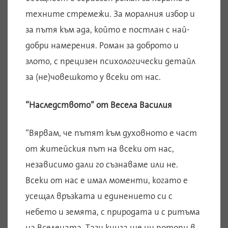
техните стремежи. За моралния избор и
за пътя към ада, който е постлан с най-
добри намерения. Роман за доброто и
злото, с прецизен психологически детайл
за (не)човешкото у всеки от нас.
“Наследството” от Весела Василия
“Вярвам, че пътят към духовното е част
от житейския път на всеки от нас,
независимо дали го съзнаваме или не.
Всеки от нас е имал моменти, когато е
усещал връзката и единението си с
небето и земята, с природата и с ритъма
на Вселената. Тази книга ще ни потопи в