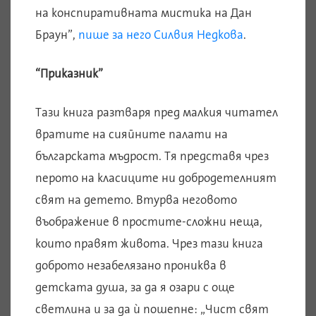
на конспиративната мистика на Дан
Браун”,
пише за него Силвия Недкова
.
“Приказник”
Тази книга разтваря пред малкия читател
вратите на сияйните палати на
българската мъдрост. Тя представя чрез
перото на класиците ни добродетелният
свят на детето. Втурва неговото
въображение в простите-сложни неща,
които правят живота. Чрез тази книга
доброто незабелязано прониква в
детската душа, за да я озари с още
светлина и за да ѝ пошепне: „Чист свят