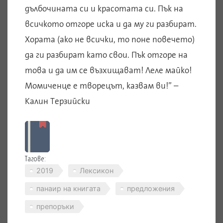
дълбочината си и красотата си. Пък на
всичкото отгоре иска и да му ги разбират.
Хората (ако не всички, то поне повечето)
да ги разбират като свои. Пък отгоре на
това и да им се възхищават! Леле майко!
Момиченце е творецът, казвам ви!” –
Калин Терзийски
Тагове:
2019
Лексикон
панаир на книгата
предложения
препоръки