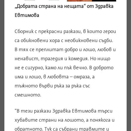
„Добрата страна на нещата“ от Здравка
Евтимова
Сборник с прекрасни разкази, в които герои
са обикновени хора с необикновени съдби.
В тях се преплитат добро и лошо, любов и
ненавист, трагедия и комедия. Но нищо
не е сигурно, камо ли пък вечно. В доброто
има и лошо, в любовта – омраза, а
тъжното върви ръка за ръка със
смешното.
“В тези разкази Здравка Евтимова търси
хубавите страни на лошото, а понякога и
обратното. Тук са събрани травмите и