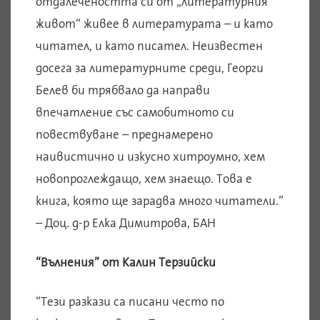
отдалечеността си от „литературния
живот“ живее в литературата – и като
читател, и като писател. Неизвестен
досега за литературните среди, Георги
Белев би трябвало да направи
впечатление със самобитното си
повествуване – преднамерено
наивистично и изкусно хитроумно, хем
новопроглеждащо, хем знаещо. Това е
книга, която ще зарадва много читатели.”
– Доц. д-р Елка Димитрова, БАН
“Вълнения” от Калин Терзийски
“Тези разкази са писани често по