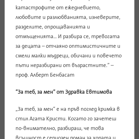
катастрофите от ежедневието,
любовите и разлюбванията, изневерите,
разделите, опрощаванията и
отмъщенията… И разбира се, тревогата
за децата – отчаяно оптимистичните и
смели малки мъдреци, обичани и повечето
пъти неразбирани от възрастните.” –
проф. Алберт Бенбасат
“За теб, за мен” от Здравка Евтимова
„За теб, за мен“ е на пръв поглед кримка в
стил Агата Кристи. Когато го зачетеш
по-внимателно, разбираш, че това
всъщност е сериозен роман за хората и