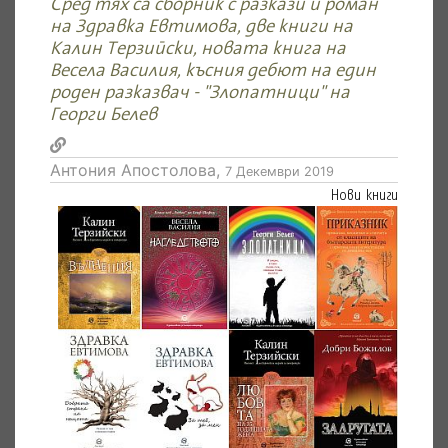
Сред тях са сборник с разкази и роман
на Здравка Евтимова, две книги на
Калин Терзийски, новата книга на
Весела Василия, късния дебют на един
роден разказвач - "Злопатници" на
Георги Белев
Антония Апостолова,
7 Декември 2019
Нови книги