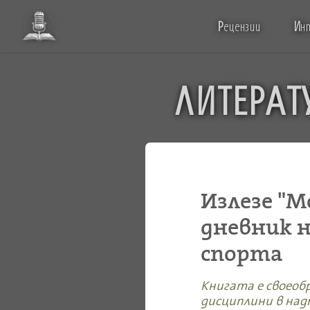
Р
ецензии
И
н
ЛИТЕРАТ
Излезе "М
дневник н
спорта
Книгата е своеобр
дисциплини в надп