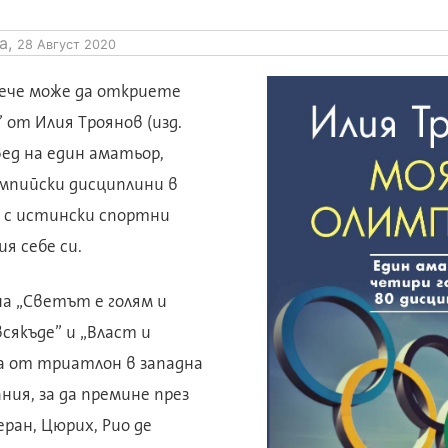
а,
28 Август 2020
вече може да откриете
от Илия Троянов (изд.
вед на един аматьор,
импийски дисциплини в
о с истински спортни
ия себе си.
а „Светът е голям и
сякъде” и „Власт и
а от триатлон в западна
ния, за да премине през
еран, Цюрих, Рио де