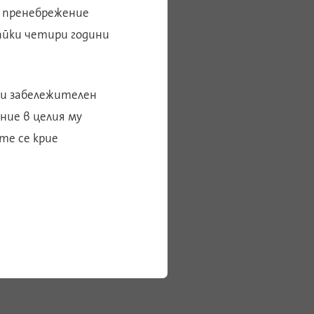
 пренебрежение
айки четири години
 и забележителен
ние в целия му
те се крие