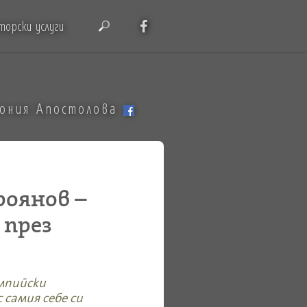
торски услуги
тония Апостолова
роянов –
 през
импийски
 самия себе си