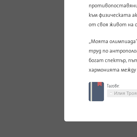
противопоставяни 
към физическата а
от своя живот на о
„Моята олимпиада” 
труд по антрополог
богат спектър, пъ
хармонията между 
Тагове:
Илия Троя