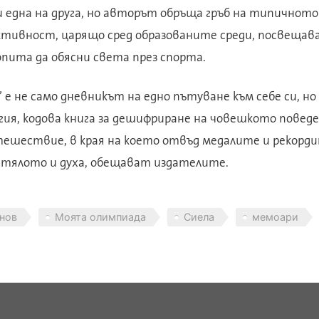
една на друга, но авторът обръща гръб на типичното
ктивност, царящо сред образованите среди, посвещав
пита да обясни света през спорта.
е не само дневникът на едно пътуване към себе си, но
ия, кодова книга за дешифриране на човешкото поведе
тешествие, в края на което отвъд медалите и рекорди
тялото и духа, обещават издателите.
нов
Моята олимпиада
Сиела
мемоари