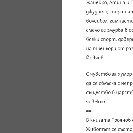
Жанейро, Атина и Т
джудото, спортнат
волейбол, гимнаст
смело се гмурва в 
всеки спорт, довер
на треньори от ра
Йовчев.
С чувство за хумор
да се сблъска с не
същество в царств
човекът.
==
В книгата Троянов
Животът се състои