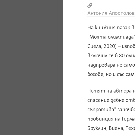
Антония Апостолов
На книжния пазар 
„Моята олимпиада” 
Сиела, 2020) – изпо
включил се в 80 ол
надпревара не сам
богове, но и със сам
Пътят на автора н
спасение дебне отв
съпротива” започв
провинция на Герма
Бруклин, Виена, Тех