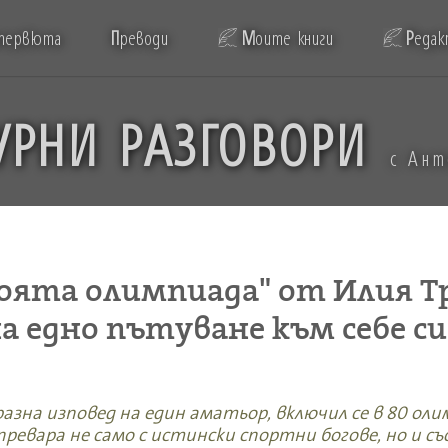
тервюта
П
реводи
М
оите книги
Р
едак
УРНИ РАЗГОВОРИ
с Ан
оята олимпиада" от Илия Т
а едно пътуване към себе си
азна изповед на един аматьор, включил се в 80 ол
ревара не само с истински спортни богове, но и със