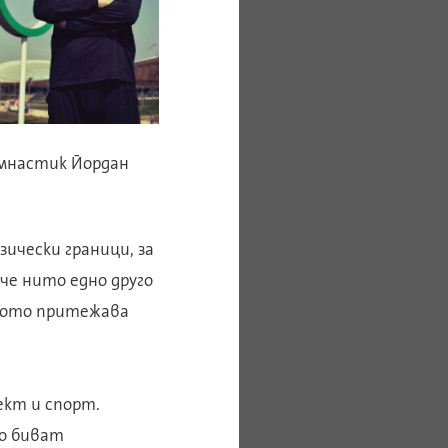
имнастик Йордан
ически граници, за
че нито едно друго
кото притежава
ект и спорт.
о биват