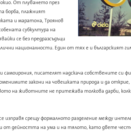
окио. От плуването през
а борба, плажният
иката и маратона, Троянов
особената субкултура на
явайки се без предразсъдъци
злични националности. Един от тях е и българският г
 и самоирония, писателят надскача собствените си физ
променимите закони на човешката природа и да открие, 
ото на животните не притежава толко­ва дарби, кол
 се изправя срещу формалното разделение между интел
 от дейността на ума и на тялото, като двете чест