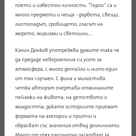
поети и известни личности. “Герои” са и
много предмети и неща - дървета, свещи,
листопадът, гробището, гласът на
морето, миризми и светлини….
Калин Донков употребява думите така че
да предаде невероятния си усет за
атмосфера, с много детайли и нито един
от тях случаен. С фина и милостива
четка авторът очертава отминалите
пейзажи на живота, на детството и
младостта, докато историите приемат
формата на алегории и притчи и
обрасват със значения отвъд делничното.
Много от тях елегантно загатват за