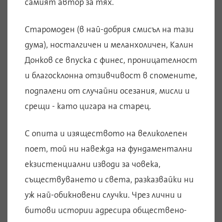
самият автор за тях.
Старомоден (в най-добрия смисъл на тази
дума), носталгичен и меланхоличен, Калин
Донков се впуска с финес, проницателност
и благосклонна отзивчивост в спомените,
подпалени от случайни осезания, мисли и
срещи - като цигара на старец.
С опита и изяществото на великолепен
поет, той ни навежда на фундаментални
екзистенциални изводи за човека,
съществуването и света, разказвайки ни
уж най-обикновени случки. Чрез лични и
битови истории адресира обществено-