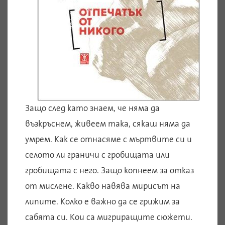
Защо след като знаем, че няма да
възкръснем, живеем така, сякаш няма да
умрем. Как се отнасяме с мъртвите си и
селото ли граничи с гробищата или
гробищата с него. Защо копнеем за отказ
от мислене. Какво навява мирисът на
липите. Колко е важно да се грижим за
сабята си. Кои са мигриращите сюжети.