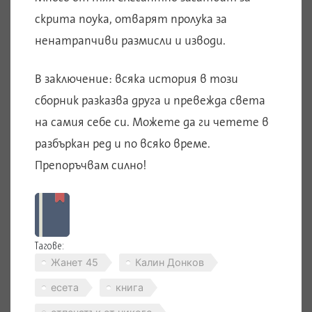
скрита поука, отварят пролука за
ненатрапчиви размисли и изводи.
В заключение: всяка история в този
сборник разказва друга и превежда света
на самия себе си. Можете да ги четете в
разбъркан ред и по всяко време.
Препоръчвам силно!
Тагове:
Жанет 45
Калин Донков
есета
книга