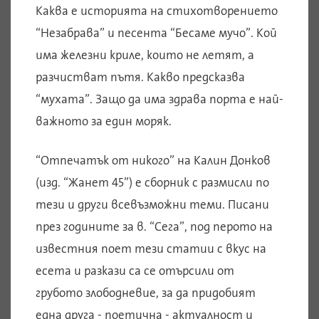
Каква е историята на стихотворението
“Незабрава” и песента “Бесаме мучо”. Кой
има железни криле, които не летят, а
разчистват пътя. Какво предсказва
“мухата”. Защо да има здрава порта е най-
важното за един моряк.
“Отпечатък от никого” на Калин Донков
(изд. “Жанет 45”) е сборник с размисли по
тези и други всевъзможни теми. Писани
през годините за в. “Сега”, под перото на
известния поет тези статии с вкус на
есета и разкази са се отърсили от
грубото злободневие, за да придобият
една друга - поетична - актуалност и