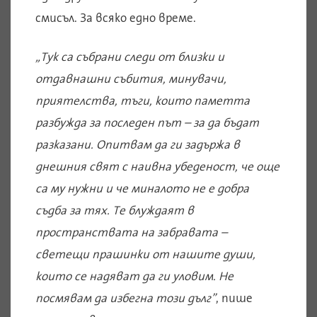
смисъл. За всяко едно време.
„Тук са събрани следи от близки и
отдавнашни събития, минувачи,
приятелства, тъги, които паметта
разбужда за последен път – за да бъдат
разказани. Опитвам да ги задържа в
днешния свят с наивна убеденост, че още
са му нужни и че миналото не е добра
съдба за тях. Те блуждаят в
пространствата на забравата –
светещи прашинки от нашите души,
които се надяват да ги уловим. Не
посмявам да избегна този дълг”
, пише