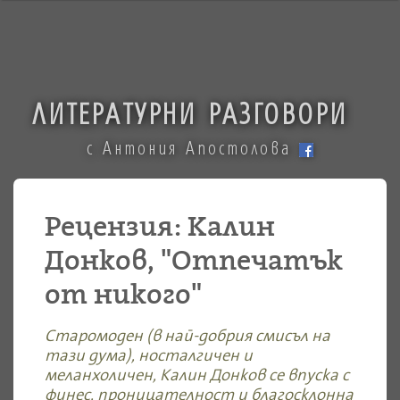
ЛИТЕРАТУРНИ РАЗГОВОРИ
с Антония Апостолова
Рецензия: Калин
Донков, "Отпечатък
от никого"
Старомоден (в най-добрия смисъл на
тази дума), носталгичен и
меланхоличен, Калин Донков се впуска с
финес, проницателност и благосклонна