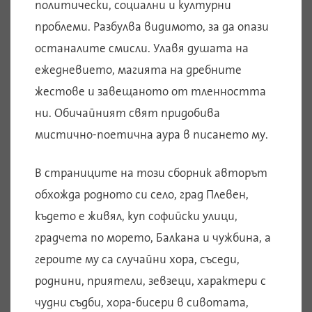
политически, социални и културни
проблеми. Разбулва видимото, за да опази
останалите смисли. Улавя душата на
ежедневието, магията на дребните
жестове и завещаното от тленността
ни. Обичайният свят придобива
мистично-поетична аура в писането му.
В страниците на този сборник авторът
обхожда родното си село, град Плевен,
където е живял, куп софийски улици,
градчета по морето, Балкана и чужбина, а
героите му са случайни хора, съседи,
роднини, приятели, зевзеци, характери с
чудни съдби, хора-бисери в сивотата,