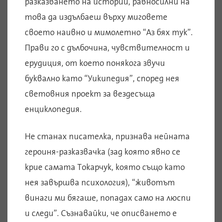
разказването на истории, равносилни на
това да издълбаеш върху миговете
своето наивно и мимолетно “Аз бях тук”.
Прави го с дълбочина, чувствителност и
ерудиция, от което понякога звучи
буквално като “Уикипедия”, според нея
световния проект за вездесъща
енциклопедия.
Не станах писателка, признава нейната
героиня-разказвачка (зад която явно се
крие самата Токарчук, която също като
нея завършва психология), “животът
винаги ми бягаше, попадах само на люспи
и следи”. Съзнавайки, че описването е