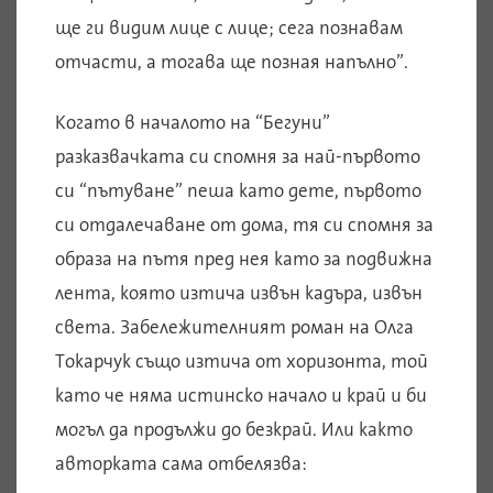
ще ги видим лице с лице; сега познавам
отчасти, а тогава ще позная напълно”.
Когато в началото на “Бегуни”
разказвачката си спомня за най-първото
си “пътуване” пеша като дете, първото
си отдалечаване от дома, тя си спомня за
образа на пътя пред нея като за подвижна
лента, която изтича извън кадъра, извън
света. Забележителният роман на Олга
Токарчук също изтича от хоризонта, той
като че няма истинско начало и край и би
могъл да продължи до безкрай. Или както
авторката сама отбелязва: