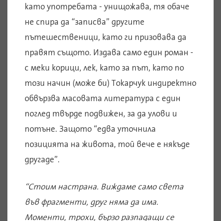
като употребата - унищожава, тя обаче
не спира да “записва” другите
пътешественици, като ги призовава да
правят същото. Издава само един роман -
с меки корици, лек, като за път, като по
този начин (може би) Токарчук индиректно
обвързва масовата литература с един
поглед твърде подвижен, за да улови и
потъне. Защото “едва уточнила
позицията на живота, той вече е някъде
другаде”.
“Стоим настрана. Виждаме само света
във фрагменти, друг няма да има.
Моменти, трохи, бързо разпадащи се