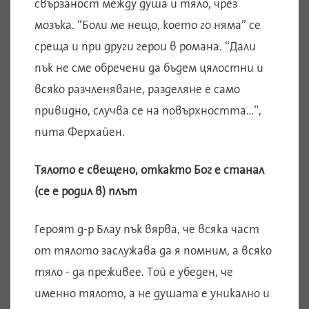
свързаност между душа и тяло, чрез
мозъка. “Боли ме нещо, което го няма” се
среща и при други герои в романа. “Дали
пък не сме обречени да бъдем цялостни и
всяко разчленяване, разделяне е само
привидно, случва се на повърхността…”,
пита Ферхайен.
Тялото е свещено, откакто Бог е станал
(се е родил в) плът
Героят д-р Блау пък вярва, че всяка част
от тялото заслужава да я помним, а всяко
тяло - да преживее. Той е убеден, че
именно тялото, а не душата е уникално и