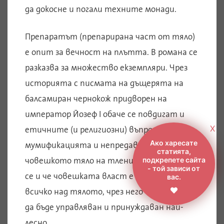
да докосне и погали техните монади.
Препаратът (препарирана част от тяло)
е опит за вечност на плътта. В романа се
разказва за множество екземпляри. Чрез
историята с писмата на дъщерята на
балсамиран чернокож придворен на
император Йозеф I обаче се повдигат и
X
етичните (и религиозни) въпроси за
Ако харесате
мумификацията и непредаването на
статията,
човешкото тяло на тлението. Напомня
подкрепете сайта
- той зависи от
се и че човешката власт е само или преди
вас.
всичко над тялото, чрез него човек може
да бъде управляван и принуждаван най-
лесно.