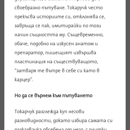
своебразно пътуване. Токаручк често
прекъсва историите си, отклонява се,
завръща се пак, имитирайки по този
начин същността му. Същевременно,
обаче, подобно на изкусен анатом и
препаратор, пишещият извършва
пластинация на съществуващото,
“затваря те вътре в себе си като в
карцер”.
Но да се върнем към пътуването
Токарчук разглежда куп негови
разновидности, докато избира самата си
разказвачка обсебена от него, с плитки