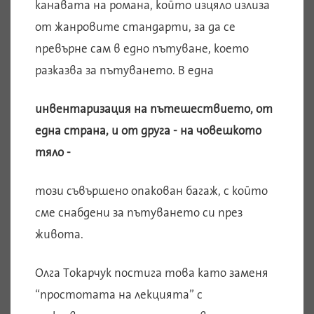
канавата на романа, който изцяло излиза
от жанровите стандарти, за да се
превърне сам в едно пътуване, което
разказва за пътуването. В една
инвентаризация на пътешествието, от
една страна, и от друга - на човешкото
тяло -
този съвършено опакован багаж, с който
сме снабдени за пътуването си през
живота.
Олга Токарчук постига това като заменя
“простотата на лекцията” с