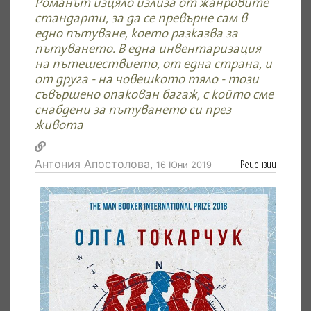
Романът изцяло излиза от жанровите
стандарти, за да се превърне сам в
едно пътуване, което разказва за
пътуването. В една инвентаризация
на пътешествието, от една страна, и
от друга - на човешкото тяло - този
съвършено опакован багаж, с който сме
снабдени за пътуването си през
живота
Антония Апостолова,
Рецензии
16 Юни 2019