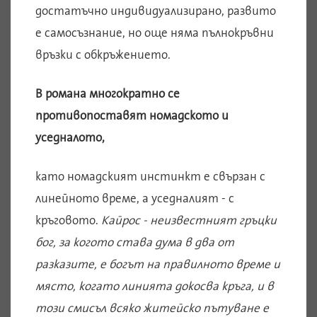
достатъчно индивидуализирано, развито
е самосъзнание, но още няма пълнокръвни
връзки с обкръжението.
В романа многократно се
противопоставят номадското и
уседналото,
като номадският инстинкт е свързан с
линейното време, а уседналият - с
кръговото.
Кайрос
- неизвестният гръцки
бог, за когото става дума в два от
разказите, е богът на правилното време и
място, когато линията докосва кръга, и в
този смисъл всяко житейско пътуване е