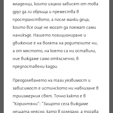
младенци, които изцяло зависят от това
друг да ги обръща и премества в
пространството, а после малки деца,
които все още не могат да поемат сами
наникъде. Нашето позициониране и
движение е на волята на родителите ни,
а от мястото, на което са ни оставили,
ние виждаме само откъслечно, в
предпоставени кадри.
Преодоляването на тази уязвимост и
зависимост е истинското ни навлизане в
триизмерния свят. Точно както е в
“Коринтяни”: “Защото сега виждаме
нещата неясно, като в огледало, а тогава