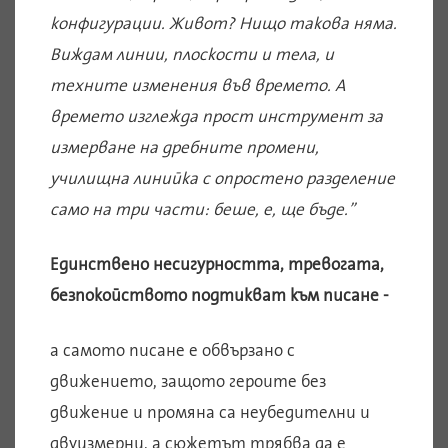
конфигурации. Живот? Нищо такова няма.
Виждам линии, плоскости и тела, и
техните изменения във времето. А
времето изглежда прост инструмент за
измерване на дребните промени,
училищна линийка с опростено разделение
само на три части: беше, е, ще бъде.”
Единствено несигурността, тревогата,
безпокойството подтикват към писане -
а самото писане е обвързано с
движението, защото героите без
движение и промяна са неубедителни и
двуизмерни, а сюжетът трябва да е