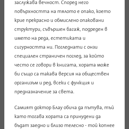
заслужава вечност. Според него
повърхността на тялото е опако, което
крие прекрасно и обмислено опаковани
структури, съвършен багаж, подреден в
името на реда, естетиката и
сигурността ни. Погледнати с онзи
специален страничен поглед, за който
често се говори в книгата, хората може
би също са такава версия на обществен
организъм и ред, всеки с функция и
предназначение за света.
Самият доктор Блау обича да пътува, тъй
като тогава хората са принудени да
бъдат заедно и близо телесно - той копнее