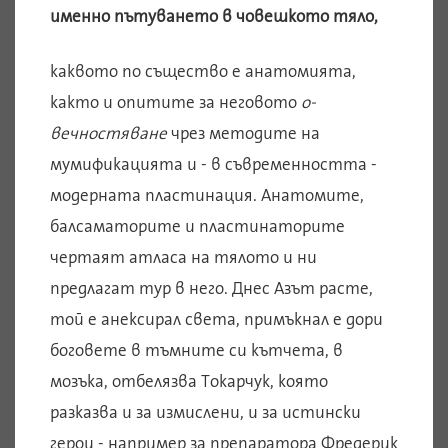
именно пътуването в човешкото тяло,
каквото по същество е анатомията,
както и опитите за неговото
о-
вечностяване
чрез методите на
мумификацията и - в съвременността -
модерната пластинация. Анатомите,
балсаматорите и пластинаторите
чертаят атласа на тялото и ни
предлагат тур в него. Днес Азът расте,
той е анексирал света, примъкнал е дори
боговете в тъмните си кътчета, в
мозъка, отбелязва Токарчук, която
разказва и за измислени, и за истински
герои - например за препаратора Фредерик