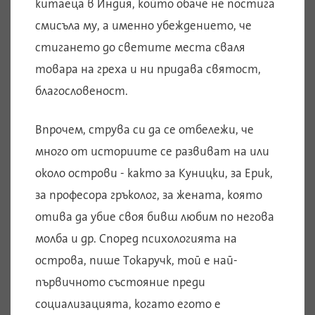
китаеца в Индия, който обаче не постига
смисъла му, а именно убеждението, че
стигането до светите места сваля
товара на греха и ни придава святост,
благословеност.
Впрочем, струва си да се отбележи, че
много от историите се развиват на или
около острови - както за Куницки, за Ерик,
за професора гръколог, за жената, която
отива да убие своя бивш любим по негова
молба и др. Според психологията на
острова, пише Токаручк, той е най-
първичното състояние преди
социализацията, когато егото е