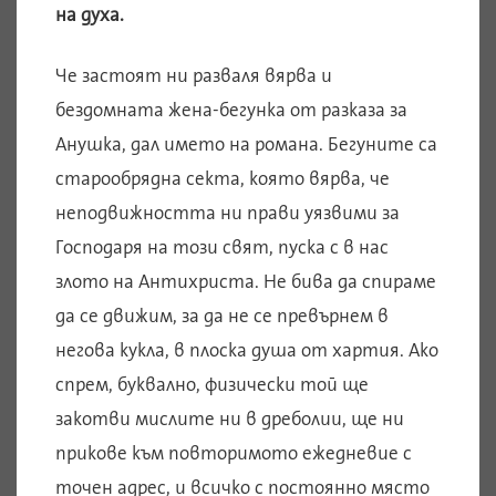
на духа.
Че застоят ни разваля вярва и
бездомната жена-бегунка от разказа за
Анушка, дал името на романа. Бегуните са
старообрядна секта, която вярва, че
неподвижността ни прави уязвими за
Господаря на този свят, пуска с в нас
злото на Антихриста. Не бива да спираме
да се движим, за да не се превърнем в
негова кукла, в плоска душа от хартия. Ако
спрем, буквално, физически той ще
закотви мислите ни в дреболии, ще ни
прикове към повторимото ежедневие с
точен адрес, и всичко с постоянно място