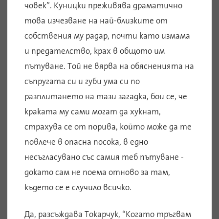
човек”. Куницки преживява драматично
това изчезване на най-близките от
собствения му радар, почти като измама
и предателство, крах в общото им
пътуване. Той не вярва на обясненията на
съпругата си и губи ума си по
разплитането на тази загадка, бои се, че
краката му сами могат да хукнат,
страхува се от порива, който може да те
повлече в опасна посока, в едно
несъгласувано със самия теб пътуване -
докато сам не поема отново за там,
където се е случило всичко.
Да, разсъждава Токарчук, “Когато тръгвам