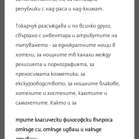
републики с над-раса и над-климат.
Токарчук разсъждава и по всичко друго,
свързано с инвентара и атрибутите на
пътуването - за еднократните нощи в
хотели, за нощните тв канали между
религията и порнографията, за
преносимата козметика, за
екскурзоводството, за нощните влакове,
хотелите и хостелите, каютите и
самолетите. Както и за
трите класически философски въпроса
откъде си, откъде идваш и накъде