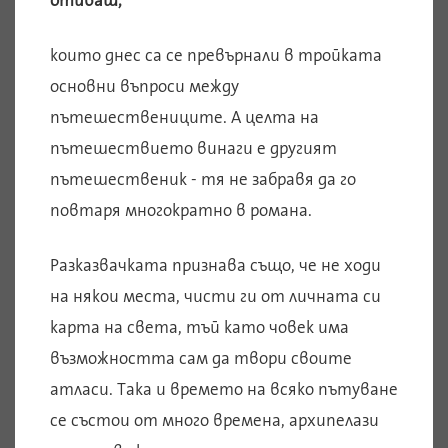
отиваш,
които днес са се превърнали в тройката
основни въпроси между
пътешествениците. А целта на
пътешествието винаги е другият
пътешественик - тя не забравя да го
повтаря многократно в романа.
Разказвачката признава също, че не ходи
на някои места, чисти ги от личната си
карта на света, тъй като човек има
възможността сам да твори своите
атласи. Така и времето на всяко пътуване
се състои от много времена, архипелази