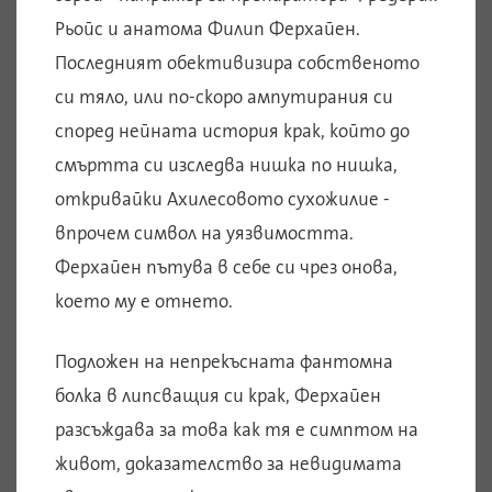
Рьойс и анатома Филип Ферхайен.
Последният обективизира собственото
си тяло, или по-скоро ампутирания си
според нейната история крак, който до
смъртта си изследва нишка по нишка,
откривайки Ахилесовото сухожилие -
впрочем символ на уязвимостта.
Ферхайен пътува в себе си чрез онова,
което му е отнето.
Подложен на непрекъсната фантомна
болка в липсващия си крак, Ферхайен
разсъждава за това как тя е симптом на
живот, доказателство за невидимата