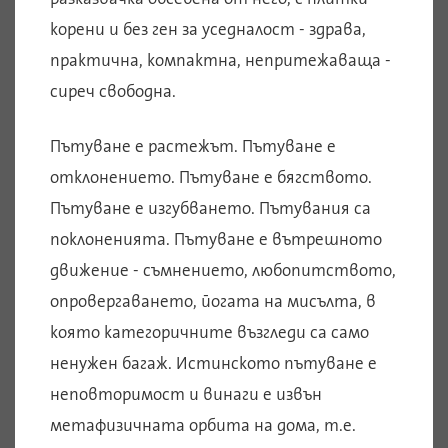
корени и без ген за уседналост - здрава,
практична, компактна, непритежаваща -
сиреч свободна.
Пътуване е растежът. Пътуване е
отклонението. Пътуване е бягството.
Пътуване е изгубването. Пътувания са
поклоненията. Пътуване е вътрешното
движение - съмнението, любопитството,
опровергаването, йогата на мисълта, в
която категоричните възгледи са само
ненужен багаж. Истинското пътуване е
неповторимост и винаги е извън
метафизичната орбита на дома, т.е.