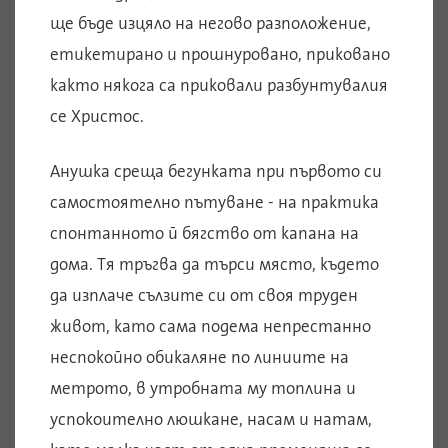
ще бъде изцяло на негово разположение,
етикетирано и прошнуровано, приковано
както някога са приковали разбунтувалия
се Христос.
Анушка среща бегунката при първото си
самостоятелно пътуване - на практика
спонтанното й бягство от капана на
дома. Тя тръгва да търси място, където
да изплаче сълзите си от своя труден
живот, като сама подема непрестанно
неспокойно обикаляне по линиите на
метрото, в утробната му топлина и
успокоително люшкане, насам и натам,