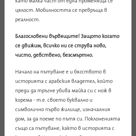
като малка част от една променяща се
цялост. Мобилността се превръща в
реалност.
Благословени вървящите! Защото когато
се движим, всичко ни се струва ново,
чисто, девствено, безсмъртно.
Начало на пътуване е и бягството в
историята с арабския владетел, който
преди да тръгне убива майка си с нож в
корема - т.е. своето буквално и
символично първо жилище, изначалния
дом, за да поеме по пътя си. Поклоненията
също са пътуване, както в историята с