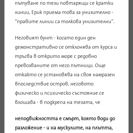
пътуване по тези повтарящи се кратки
линии, Ерик приема това за унизително -
“правите линии са толкова унизителни”.
Неговият бунт - когато един ден
демонстративно се отклонява от курса и
тръгва в открито море с редовно
превозваните от него пътници. Още
откакто се установява на своя намразен
впоследствие остров, неговото
физическо и психическо състояние се
влошава - в подкрепа на тезата, че
неподвижността е смърт, която води до
разложение - и на мускулите, на плътта,