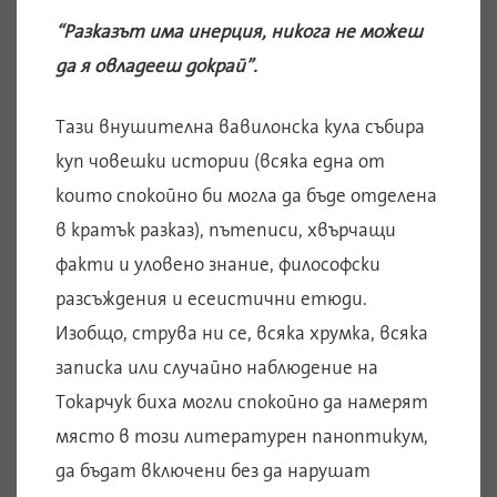
“Разказът има инерция, никога не можеш
да я овладееш докрай”.
Тази внушителна вавилонска кула събира
куп човешки истории (всяка една от
които спокойно би могла да бъде отделена
в кратък разказ), пътеписи, хвърчащи
факти и уловено знание, философски
разсъждения и есеистични етюди.
Изобщо, струва ни се, всяка хрумка, всяка
записка или случайно наблюдение на
Токарчук биха могли спокойно да намерят
място в този литературен паноптикум,
да бъдат включени без да нарушат