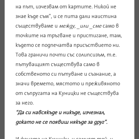
на път, изчезвам от картите. Никой не
знае къде съм”, и се пита дали наистина
съществуваме и
между, _или _сме
само в
точките на тръгване и пристигане, там,
където се подпечатва присъствието ни.
Това граничи почти със солипсизъм, т.е.
пътуващият съществува само в
собственото си пътуване и съзнание, а
значи времето, мястото и преживяното
от съпругата на Куницки не съществува
за него.
“Да си навсякъде и никъде, изчезнал,
докато не се появиш някъде за друг”.