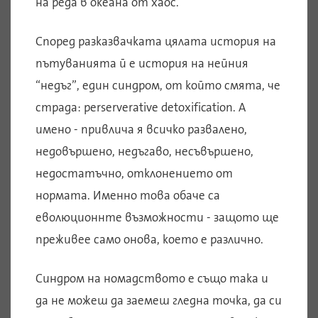
на реда в океана от хаос.
Според разказвачката цялата история на
пътуванията й е история на нейния
“недъг”, един синдром, от който смята, че
страда: perserverative detoxification. А
имено - привлича я всичко развалено,
недовършено, недъгаво, несъвършено,
недостатъчно, отклонението от
нормата. Именно това обаче са
еволюционнте възможности - защото ще
преживее само онова, което е различно.
Синдром на номадството е също така и
да не можеш да заемеш гледна точка, да си