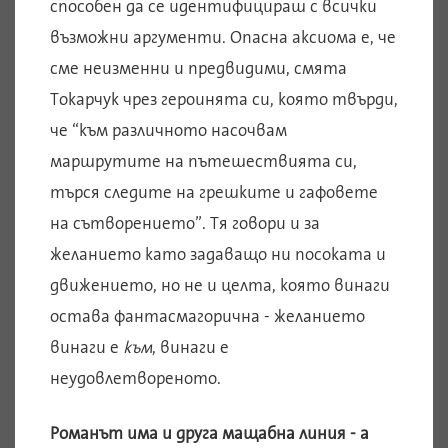
способен да се идентифицираш с всички
възможни аргументи. Опасна аксиома е, че
сме неизменни и предвидими, смята
Токарчук чрез героинята си, която твърди,
че “към различното насочвам
маршрутите на пътешествията си,
търся следите на грешките и гафовете
на сътворението”. Тя говори и за
желанието като задаващо ни посоката и
движението, но не и целта, която винаги
остава фантасмагорична - желанието
винаги е
към
, винаги е
неудовлетвореното.
Романът има и друга мащабна линия - а