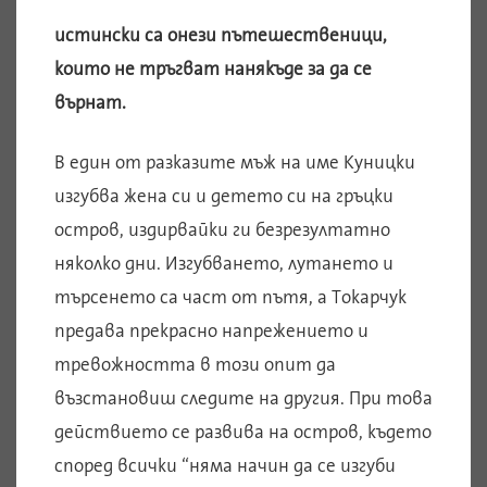
истински са онези пътешественици,
които не тръгват нанякъде за да се
върнат.
В един от разказите мъж на име Куницки
изгубва жена си и детето си на гръцки
остров, издирвайки ги безрезултатно
няколко дни. Изгубването, лутането и
търсенето са част от пътя, а Токарчук
предава прекрасно напрежението и
тревожността в този опит да
възстановиш следите на другия. При това
действието се развива на остров, където
според всички “няма начин да се изгуби