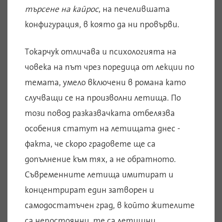
търсене на
кайрос
, на печелившата
конфигурация, в която да ни провърви.
Токарчук отличава и психологията на
човека на път чрез поредица от лекции по
темата, умело включени в романа като
случващи се на произволни летища. По
този повод разказвачката отбелязва
особения статут на летищата днес -
факта, че скоро градовете ще са
допълнение към тях, а не обратното.
Съвременните летища имитират и
концентрират един затворен и
самодостатъчен град, в който жителите
са непостоянни, те са летищни