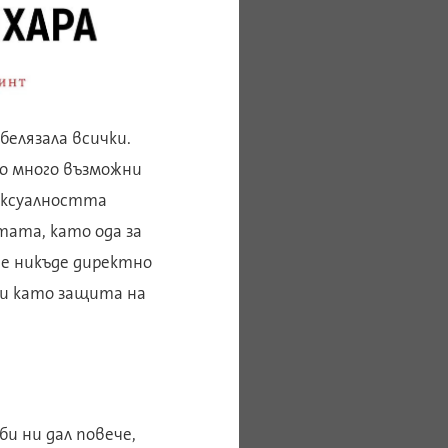
белязала всички.
по много възможни
ексуалността
тата, като ода за
 че никъде директно
 и като защита на
би ни дал повече,