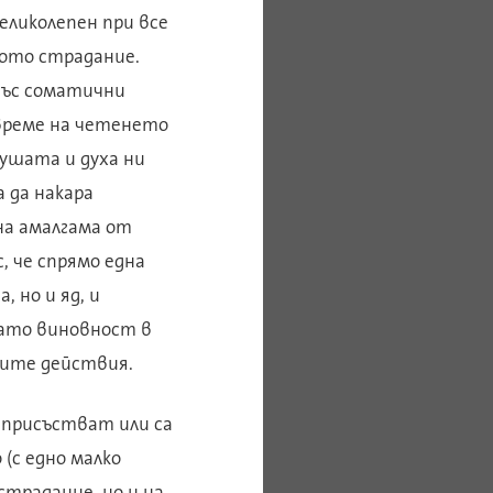
великолепен при все
дото страдание.
 със соматични
 време на четенето
душата и духа ни
 да накара
на амалгама от
, че спрямо една
 но и яд, и
 като виновност в
ните действия.
е присъстват или са
 (с едно малко
страдание, но и на