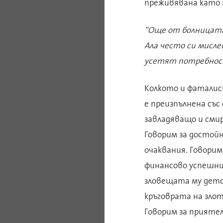
преживявана като н
“Още от болницата 
Ала често си мисле
усетят потребност
Колкото и фаталист
е преизпълнена със
завладяващо и сми
Говорим за достой
очаквания. Говорим
финансово успешни)
зловещата му детск
кръговрата на злот
Говорим за прияте