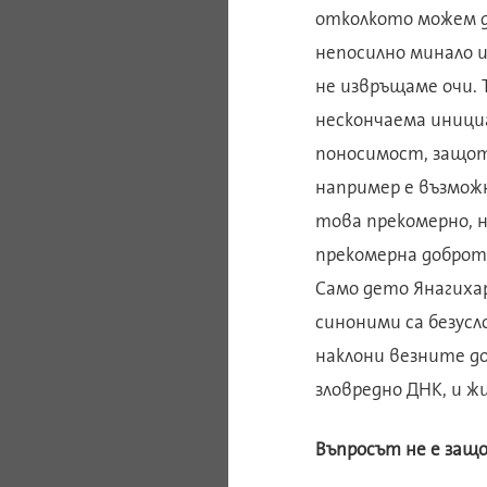
отколкото можем д
непосилно минало и
не извръщаме очи.
нескончаема иници
поносимост, защото
например е възможн
това прекомерно, н
прекомерна доброта
Само дето Янагиха
синоними са безус
наклони везните до
зловредно ДНК, и ж
Въпросът не е защо