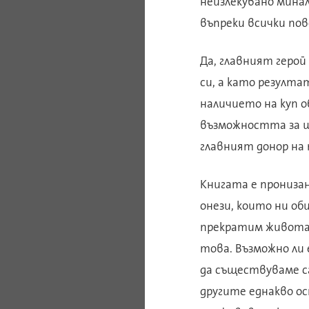
неизлекувано минал
въпреки всички пов
Да, главният герой
си, а като резулта
наличието на куп о
възможността за щ
главният донор на
Книгата е пронизан
онези, които ни об
прекратим живота 
това. Възможно ли 
да съществуваме сам
другите еднакво ос