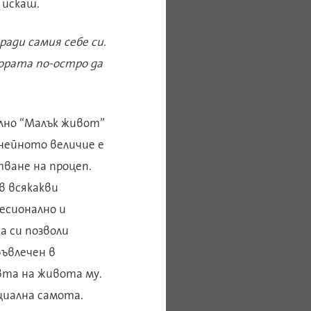
 искаш.
ади самия себе си.
хората по-остро да
ално “Малък живот”
 нейното величие е
ване на процеп.
в всякакви
фесионално и
а си позволи
въвлечен в
овта на живота му.
циална самота.