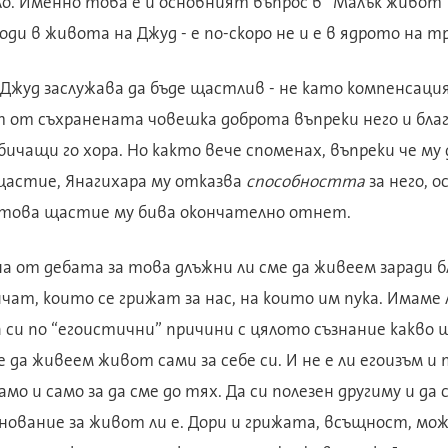
о. Именно това е и основният въпрос в “Малък живот”
оди в живота на Джуд - е по-скоро не и е в ядрото на т
 Джуд заслужава да бъде щастлив -
не като компенсаци
т от съхранената човешка доброта въпреки него и бла
бичащи го хора. Но както вече споменах, въпреки че му 
астие, Янагихара му отказва
способността
за него, 
 това щастие му бива окончателно отнет.
а от дебата за това длъжни ли сме да живеем заради б
ичат, които се грижат за нас, на които им пука. Имаме 
си по “егоистични” причини с цялото съзнание какво 
е да живеем живот сами за себе си. И не е ли егоизъм и
о и само за да сме до тях. Да си полезен другиму и да
нование за живот ли е. Дори и грижата, всъщност, мож