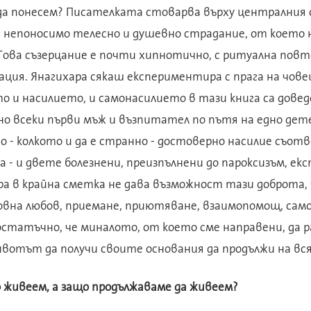
а понесем? Писателката стоварва върху централния с
 непоносимо телесно и душевно страдание, от което 
 Това съзерцание е почти хипнотично, с ритуална пов
ация. Янагихара сякаш експериментира с прага на чов
 и насилието, и самонасилието в тази книга са доведе
о всеки първи мъж и възпитател по пътя на едно дете 
о - колкото и да е странно - достоверно насилие съо
 - и двете болезнени, преизпълнени до пароксизъм, ек
ра в крайна сметка не дава възможност тази доброта,
ловна любов, приемане, приютяване, взаимопомощ, сам
статъчно, че миналото, от което сме направени, да р
ивотът да получи своите основания да продължи на вся
 живеем, а защо продължаваме да живеем?