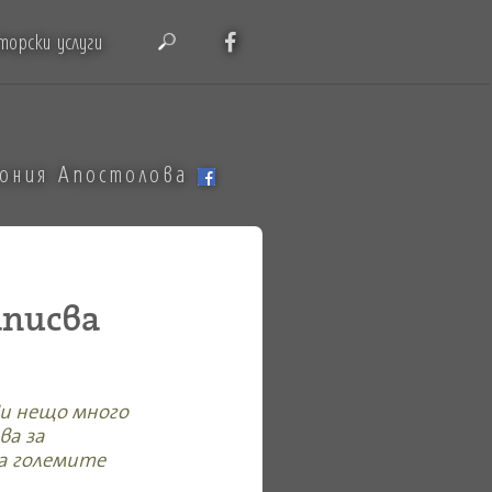
торски услуги
тония Апостолова
писва
ви нещо много
ва за
за големите