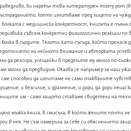
праведливо, би нарекъл това литературен misery porn (
 състраданието, което изпитваме пред лицето на чуж
а болката с медицинска конкретност, книгата е пълна
предизвика съвсем конкретни физиологични реакции по
, болка в гърдите. Тялото, като съсъда, който пренася 
средоточието на нейното внимание и авторката успява
о да реагира, усещайки в пределите му много по-слож
ме могли да предвидим. Оказва се например за наш ужас
ме способни да изпитаме не само очакваните чувства,
ущение, и безсилие, и дразнение, и дори, да дори нещо
лниците им - само защото ставаме свидетели на тех
цяло мъжка книга, в смисъла, в който жените почти н
ои в нея. Не съм намерила за себе си обяснението защо
ара ги е извадила en masse от кръговрата на насилие и 