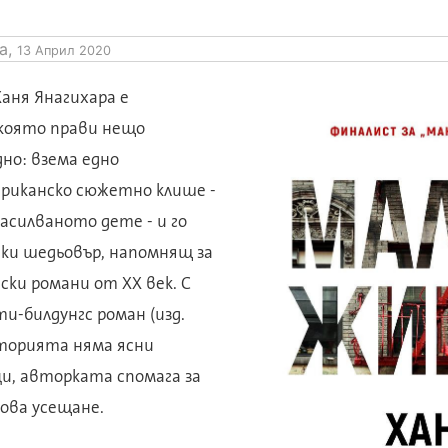
а,
13 Април 2020
аня Янагихара е
 която прави нещо
но: взема едно
риканско сюжетно клише -
насилваното дете - и го
ки шедьовър, напомнящ за
ки романи от XX век. С
ти-билдунгс роман (изд.
сторията няма ясни
и, авторката спомага за
ова усещане.