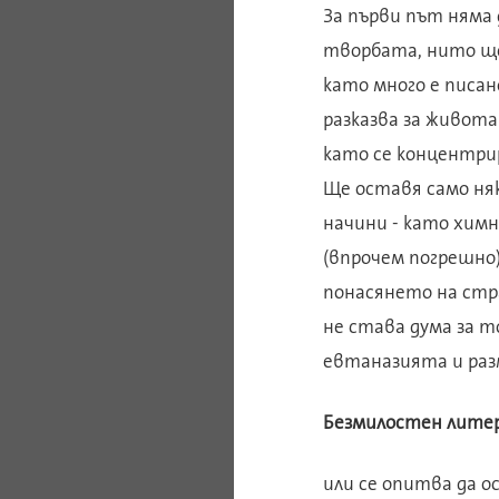
За първи път няма 
творбата, нито щ
като много е писан
разказва за живот
като се концентрир
Ще оставя само няк
начини - като хим
(впрочем погрешно)
понасянето на стр
не става дума за 
евтаназията и разм
Безмилостен литер
или се опитва да ос