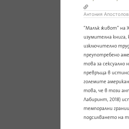
Антония Апостолов
“Малък живот” на Х
изумителна книга,
изключително труд
преупотребено аме
това за сексуално 
превръща в истинс
големите американс
това, че в този ан
Лабиринт, 2018) и
темпорални границ
подсилването на т