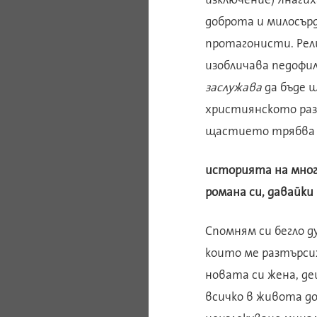
доброта и милосърд
протагонисти. Рели
изобличава педофи
заслужава
да бъде 
християнското раз
щастието трябва да
историята на мног
романа си, давайки 
Спомням си бегло д
които ме разтърсих
новата си жена, де
всичко в живота до