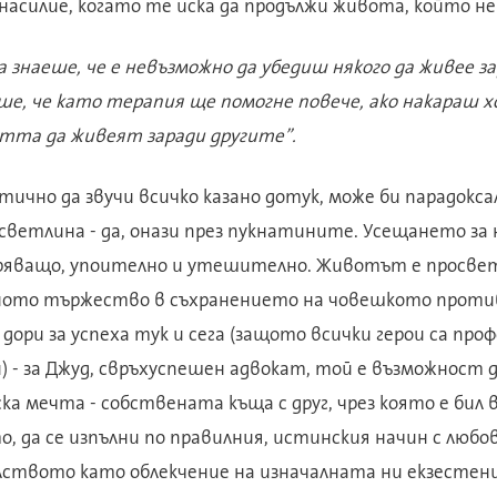
асилие, когато те иска да продължи живота, който не
знаеше, че е невъзможно да убедиш някого да живее зар
ше, че като терапия ще помогне повече, ако накараш 
та да живеят заради другите”.
ично да звучи всичко казано дотук, може би парадокс
 светлина - да, онази през пукнатините. Усещането за
ряващо, упоително и утешително. Животът е просвет
ното тържество в съхранението на човешкото проти
 дори за успеха тук и сега (защото всички герои са про
 - за Джуд, свръхуспешен адвокат, той е възможност д
а мечта - собствената къща с друг, чрез която е бил 
о, да се изпълни по правилния, истинския начин с люб
лството като облекчение на изначалната ни екзестен