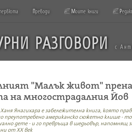
тервюта
П
реводи
М
оите книги
Р
едак
УРНИ РАЗГОВОРИ
с Ан
ният "Малък живот" прена
а на многострадалния Йов
 Ханя Янагихара е забележителна книга, която пра
но преупотребено американско сюжетно клише - то
уално дете - и го превръща в шедьовър, напомнящ 
ни от XX век