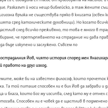
ие. Разказът й носи нещо библейско, а там жените същ
гиозна връзка не съществува пряко в книгата (освен 
лията сред католическите духовници). Но когато всич
щастлив след всичко преживяно, то това е много в тр
биране, че претърпяването на страдание ни дава прав
 бъде изкупено и заслужено. Съвсем по
острадалния Йов, чиято история според мен Янагихара
й правото на друг изход.
умите, може би на известен философ, които прочетох 
а. Та той питаше способен ли е бил Йов да забрави и д
ца и блага, които Бог му изсипва, след като му е отнел
тогава. Способен ли е човек да е щастлив в подменен