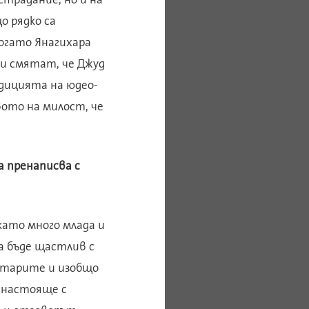
о рядко са
когато Янагихара
ки смятат, че Джуд
адицията на юдео-
ото на милост, че
 пренаписва с
като много млада и
а бъде щастлив с
 старите и изобщо
о настояще с