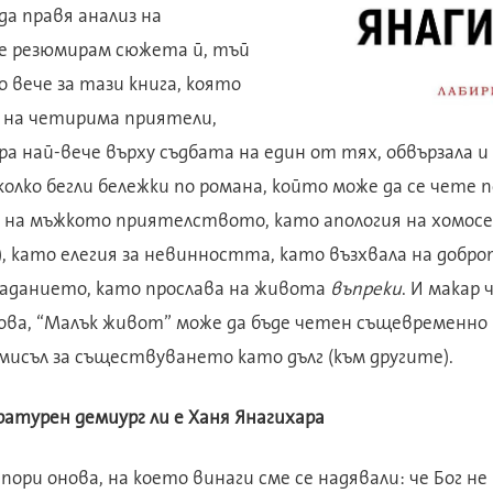
да правя анализ на
е резюмирам сюжета й, тъй
о вече за тази книга, която
а на четирима приятели,
а най-вече върху съдбата на един от тях, обвързала и 
олко бегли бележки по романа, който може да се чете 
н на мъжкото приятелството, като апология на хомос
, като елегия за невинността, като възхвала на добро
аданието, като прослава на живота
въпреки
. И макар
това, “Малък живот” може да бъде четен същевременно
исъл за съществуването като дълг (към другите).
атурен демиург ли е Ханя Янагихара
пори онова, на което винаги сме се надявали: че Бог не 