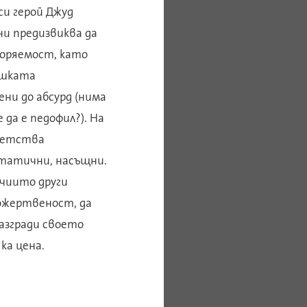
и герой Джуд
ни предизвиква да
торяемост, като
ешката
ни до абсурд (нима
да е педофил?). На
тветства
статични, насъщни.
 чиито други
ожертвеност, да
азгради своето
ка цена.