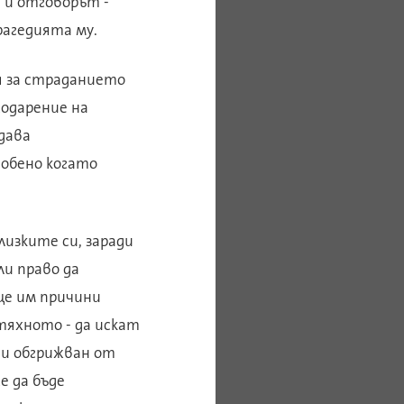
 и отговорът -
рагедията му.
я за страданието
годарение на
дава
особено когато
лизките си, заради
ли право да
ще им причини
 тяхното - да искат
 си обгрижван от
е да бъде