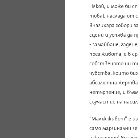
Някой, и може би с
това), наслада от
Янагихара говори з
сцени и успява да 
- замайване, гадене
през живота, е в 
собственото ни тял
чувства, които бих
абсолютна жертва с
нетърпение, и възм
съучастие на наси
“Малък живот” е из
само маргинални гер
изключение) Янагих