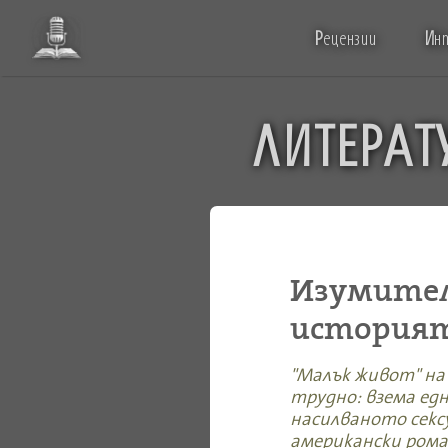
Р
ецензии
И
н
ЛИТЕРАТ
Изумител
историят
"Малък живот" на
трудно: взема ед
насилваното секс
американски рома