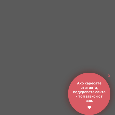
X
Ако харесате
статията,
подкрепете сайта
- той зависи от
вас.