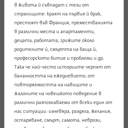
в живота й съвпадат с тези от
страниците: краят на първия й брак,
престоят във Франция, преместванията
в различни места и апартаменти,
децата, работата, грижите около
родителите й, смъртта на баща й,
професорското битие и проблеми и др.
Така че най-често историите черпят от
баналността на ежедневието, от
повторяемостта на навиците и
жалоните на човешкото поведение в
различни разпознаваеми от всеки един от
нас ситуации: изневяра, раздяла, желания,
остаряване, смърт, самота, неврози,