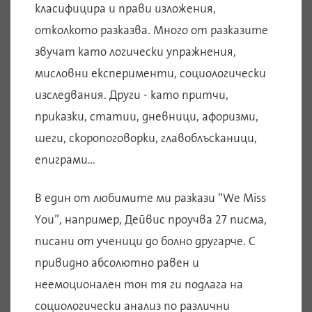
класифицира и прави изложения,
отколкото разказва. Много от разказите
звучат като логически упражнения,
мисловни експерименти, социологически
изследвания. Други - като притчи,
приказки, статии, дневници, афоризми,
шеги, скоропоговорки, главоблъсканици,
епиграми…
В един от любимите ми разкази “We Miss
You”, например, Дейвис проучва 27 писма,
писани от ученици до болно другарче. С
привидно абсолютно равен и
неемоционален тон тя ги подлага на
социологически анализ по различни