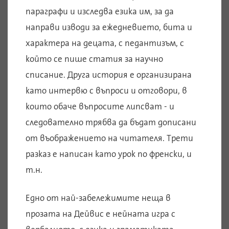
параграфи и изследва езика им, за да
направи изводи за ежедневието, бита и
характера на децата, с педантизъм, с
който се пише статия за научно
списание. Друга история е организирана
като интервю с въпроси и отговори, в
които обаче въпросите липсват - и
следователно трябва да бъдат дописани
от въображението на читателя. Трети
разказ е написан като урок по френски, и
т.н.
Едно от най-забележимите неща в
прозата на Дейвис е нейната игра с