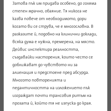
Затова пък им придава особено, до голяма
степен мрачно, обаяние. Тя никога не
казва повече от необходимото, дори
когато ви се струва, че е многословна. В
разказите й, подобно на клинични доклади,
всяка дума е нужна, премерена, на място.
Дейвис инспектира реалността,
създавайки насторения, които често се
доближават до чувството ни за
алиенация и предстоене пред абсурда.
Многото повторенията и
педантичността на изложението пък
изграждат почти трансовия ритъм на
прозата й, който тя не изпуска до края.