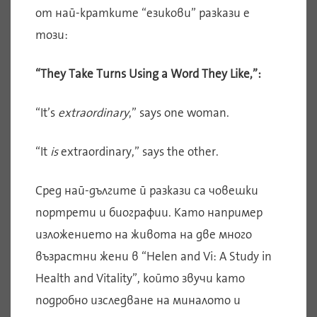
от най-кратките “езикови” разкази е
този:
“They Take Turns Using a Word They Like,”:
“It’s
extraordinary
,” says one woman.
“It
is
extraordinary,” says the other.
Сред най-дългите й разкази са човешки
портрети и биографии. Като например
изложението на живота на две много
възрастни жени в “Helen and Vi: A Study in
Health and Vitality”, който звучи като
подробно изследване на миналото и