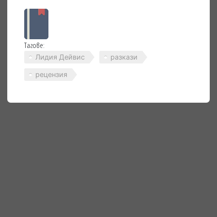
Тагове:
Лидия Дейвис
разкази
рецензия