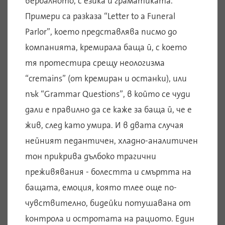
вербалното, с езика и граматиката.
Примери са разказа “Letter to a Funeral
Parlor”, което представлява писмо до
компанията, кремирала баща й, с което
тя протестира срещу неологизма
“cremains” (от кремиран и останки), или
пък “Grammar Questions”, в който се чуди
дали е правилно да се каже за баща й, че е
жив, след като умира. И в двата случая
нейният педантичен, хладно-аналитичен
тон прикрива дълбоко трагични
преживявания - болестта и смъртта на
бащата, емоция, която тлее още по-
чувствително, бидейки потушавана от
контрола и остротата на рациото. Един