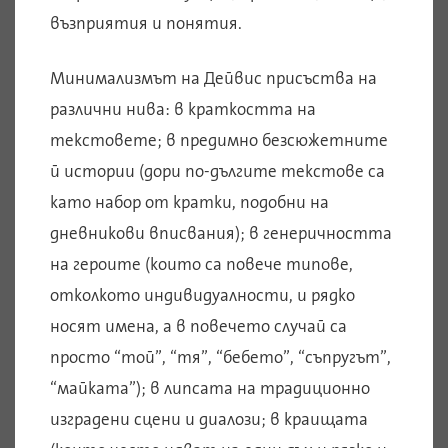
възприятия и понятия.
Минимализмът на Дейвис присъства на
различни нива: в краткостта на
текстовете; в предимно безсюжетните
й истории (дори по-дългите текстове са
като набор от кратки, подобни на
дневникови вписвания); в генеричността
на героите (които са повече типове,
отколкото индивидуалности, и рядко
носят имена, а в повечето случай са
просто “той”, “тя”, “бебето”, “съпругът”,
“майката”); в липсата на традиционно
изградени сцени и диалози; в краищата