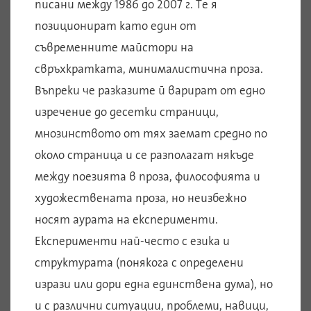
писани между 1986 до 2007 г. Те я
позиционират като един от
съвременните майстори на
свръхкратката, минималистична проза.
Въпреки че разказите й варират от едно
изречение до десетки страници,
мнозинството от тях заемат средно по
около страница и се разполагат някъде
между поезията в проза, философията и
художествената проза, но неизбежно
носят аурата на експерименти.
Експерименти най-често с езика и
структурата (понякога с определени
изрази или дори една единствена дума), но
и с различни ситуации, проблеми, навици,