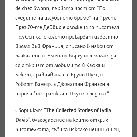
de chez Swann, първата част от “По
следите на изгубеното време” на Пруст.
През 70-те Дейвид е омъжена за писателя
Пол Остър, с когото прекарват известно
време във Франция, описано в някои от
разказите й. Влияния върху нея могат да
се открият от любимите й Кафка и
Бекет, сравнявана е с Бруно Шулц и
Роберт Валзер, а Джонатан Франзен я
нарича “по-краткият Пруст сред нас”.
Сборникът
“The Collected Stories of Lydia
Davis”
, благодарение на който открих
писателката, събира няколко нейни книги,