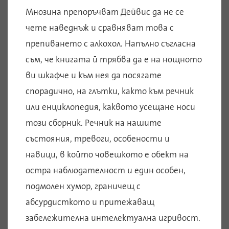
Мнозина препоръчват Дейвис да не се
чете наведнъж и сравняват това с
препиването с алкохол. Напълно съгласна
съм, че книгата й трябва да е на нощното
ви шкафче и към нея да посягате
спорадично, на глътки, както към речник
или енциклопедия, каквото усещане носи
този сборник. Речник на нашите
състояния, тревоги, особености и
навици, в който човешкото е обект на
остра наблюдателност и един особен,
подмолен хумор, граничещ с
абсурдисткото и притежаващ
забележителна интелектуална игривост.