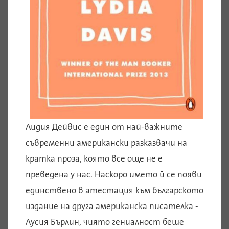
Лидия Дейвис е един от най-важните
съвременни американски разказвачи на
кратка проза, която все още не е
преведена у нас. Наскоро името й се появи
единствено в атестация към българското
издание на друга американска писателка -
Лусия Бърлин, чиято гениалност беше