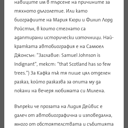
навиците им в търсене на причините за
тяхното дълголетие. Или като
биографиите на Мария Кюри и Филип Лорд
Ройстън, в които стегнато са
адаптирани исторически източници. Най-
кратката автобиография е на Самюел
Джонсън: “Заглавие: Samuel Johnson is
Indignant”, текст: “that Scotland has so few
trees.”) За Кафка пък тя пише цял отделен
разказ, който разказва за опита му да
покани на вечеря любимата си Милена.
Въпреки че прозата на Лидия Дейвис е
далеч от автобиографична и изповедална,
много от обстоятелствата и събитията