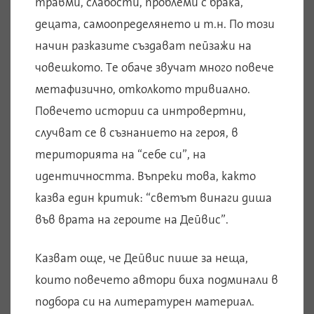
травми, слабости, проблеми с брака,
децата, самоопределянето и т.н. По този
начин разказите създават пейзажи на
човешкото. Те обаче звучат много повече
метафизично, отколкото тривиално.
Повечето истории са интровертни,
случват се в съзнанието на героя, в
територията на “себе си”, на
идентичността. Въпреки това, както
казва един критик: “светът винаги диша
във врата на героите на Дейвис”.
Казват още, че Дейвис пише за неща,
които повечето автори биха подминали в
подбора си на литературен материал.