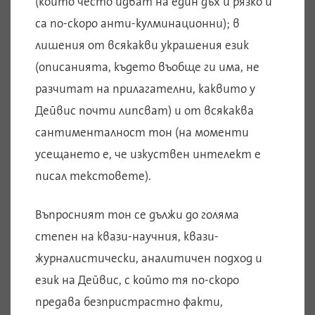
(които често идват на един дъх и рязко и
са по-скоро анти-кулминационни); в
лишения от всякакви украшения език
(описанията, където въобще ги има, не
разчитат на прилагателни, каквито у
Дейвис почти липсват) и от всякаква
сантименталност тон (на моменти
усещането е, че изкуствен интелект е
писал текстовете).
Въпросният тон се дължи до голяма
степен на квази-научния, квази-
журналистически, аналитичен подход и
език на Дейвис, с който тя по-скоро
предава безпристрастно факти,