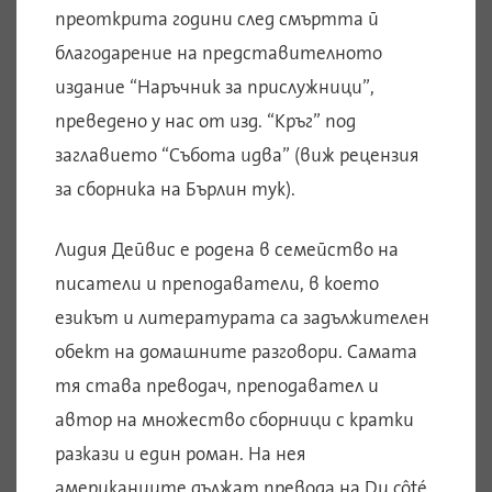
преоткрита години след смъртта й
благодарение на представителното
издание “Наръчник за прислужници”,
преведено у нас от изд. “Кръг” под
заглавието “Събота идва” (виж рецензия
за сборника на Бърлин тук).
Лидия Дейвис е родена в семейство на
писатели и преподаватели, в което
езикът и литературата са задължителен
обект на домашните разговори. Самата
тя става преводач, преподавател и
автор на множество сборници с кратки
разкази и един роман. На нея
американците дължат превода на Du côté