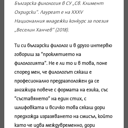
Българска филология в СУ „Св. Климент
Охридски“. Лауреат е на ХХХV
Националния младежки конкурс за поезия
„Веселин Ханчев“ (2018).
Ти си български филолог и в друго интервю
говориш за “проклятието на
филологията”. Не е ли то и в това, поне
според мен, че филологът сякаш е
професионално предразположен да се
ангажира повече с формата на езика, със
“съставянето” на един стих, с
шлифовката и всичко това сякаш дори
предхожда изразяването на смисъл, който
като че идва междувременно, дори