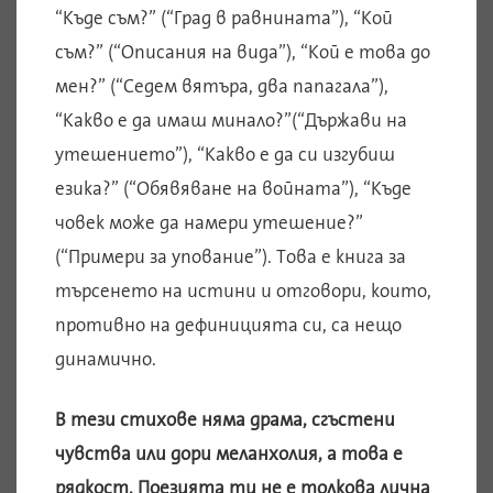
“Къде съм?” (“Град в равнината”), “Кой
съм?” (“Описания на вида”), “Кой е това до
мен?” (“Седем вятъра, два папагала”),
“Какво е да имаш минало?”(“Държави на
утешението”), “Какво е да си изгубиш
езика?” (“Обявяване на войната”), “Къде
човек може да намери утешение?”
(“Примери за упование”). Това е книга за
търсенето на истини и отговори, които,
противно на дефиницията си, са нещо
динамично.
В тези стихове няма драма, сгъстени
чувства или дори меланхолия, а това е
рядкост. Поезията ти не е толкова лична