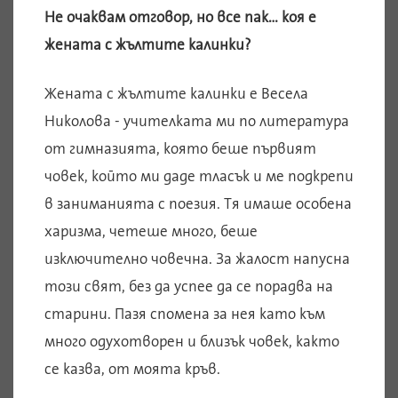
Не очаквам отговор, но все пак… коя е
жената с жълтите калинки?
Жената с жълтите калинки е Весела
Николова - учителката ми по литература
от гимназията, която беше първият
човек, който ми даде тласък и ме подкрепи
в заниманията с поезия. Тя имаше особена
харизма, четеше много, беше
изключително човечна. За жалост напусна
този свят, без да успее да се порадва на
старини. Пазя спомена за нея като към
много одухотворен и близък човек, както
се казва, от моята кръв.