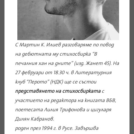
С Мартин К. Илиев разговаряме по повод
на дебютната му стихосбирка “В
печалния хан на дните” (изд. Жанет 45). На
27 февруари от 18.30 ч. в Литературния
клуб “Перото” (НДК) ще се състои
представянето на стихосбирката
с
участието на редактора на книгата ВБВ,
поетесата Лилия Трифонова и цигуларя
Дилян Кабранов.
роден през 1994 г. в Русе. Завършва