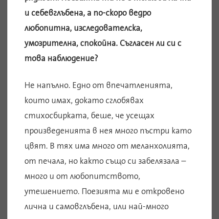
и себевглъбена, а по-скоро ведро
любопитна, изследователска,
умозрителна, спокойна. Съгласен ли си с
това наблюдение?
Не напълно. Едно от впечатленията,
които имах, докато сглобявах
стихосбирката, беше, че усещах
произведенията в нея много пъстри като
цвят. В тях има много от меланхолията,
от печала, но както също си забелязала –
много и от любопитството,
утешението. Поезията ми е откровено
лична и самовглъбена, или най-много