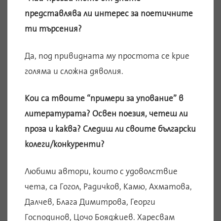
представлява ли интерес за поетичните
ти търсения?
Да, под привидната му простота се крие
голяма и сложна дяволия.
Кои са твоите “примери за упование” в
литературата? Освен поезия, четеш ли
проза и каква? Следиш ли своите български
колеги/конкуренти?
Любими автори, които с удоволствие
чета, са Гогол, Радичков, Камю, Ахматова,
Далчев, Блага Димитрова, Георги
Господинов, Цочо Бояджиев. Харесвам