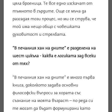
цяла броеница. Те все едно изскачат от
тъмното в гърдите. Още се мъча да
разгадая този процес, но ми се струва, че
той има нещо общо с човешката
духовитост и стрелбата.
“В печалния хан на дните” е разделена на
шест цикъла - каква е логиката зад всеки
от тях?
“В печалния хан на дните” е много първа
книга, доколкото задава основни
философски въпроси за хората със
съзнание на моята възраст – по реда си
те могат да бъдат формулирани като