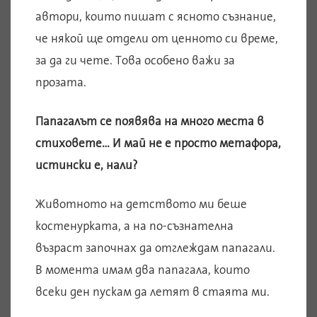
автори, които пишат с ясното съзнание,
че някой ще отдели от ценното си време,
за да ги чете. Това особено важи за
прозата.
Папагалът се появява на много места в
стиховете… И май не е просто метафора,
истински е, нали?
Животното на детството ми беше
костенурката, а на по-съзнателна
възраст започнах да отглеждам папагали.
В момента имам два папагала, които
всеки ден пускам да летят в стаята ми.