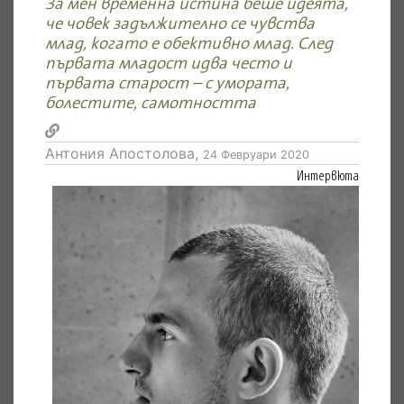
За мен временна истина беше идеята,
че човек задължително се чувства
млад, когато е обективно млад. След
първата младост идва често и
първата старост – с умората,
болестите, самотността
Антония Апостолова,
24 Февруари 2020
Интервюта