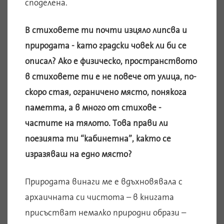
споделена.
В стиховете ти почти изцяло липсва и
природата - като градски човек ли би се
описал? Ако е физическо, пространството
в стиховете ти е не повече от улица, по-
скоро стая, ограничено място, понякога
паметта, а в много от стихове -
частите на тялото. Това прави ли
поезията ти “кабинетна”, както се
изразяваш на едно място?
Природата винаги ме е вдъхновявала с
архаичната си чистота – в книгата
присъстват немалко природни образи –