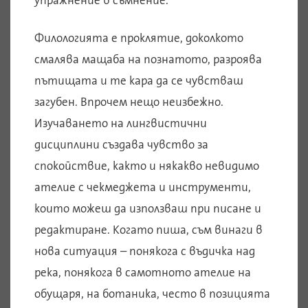
упражнение в съмнение.
Филологията е проклятие, доколкото
смалява мащаба на познатото, разроява
пътищата и те кара да се чувстваш
загубен. Впрочем нещо неизбежно.
Изучаването на лингвистични
дисциплини създава чувство за
спокойствие, както и някакво невидимо
ателие с чекмеджета и инструменти,
които можеш да използваш при писане и
редактиране. Когато пиша, съм винаги в
нова ситуация – понякога с въдичка над
река, понякога в самотното ателие на
обущаря, на ботаника, често в позицията