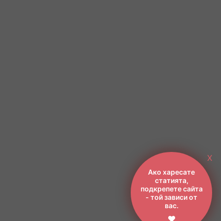
X
Ако харесате
статията,
подкрепете сайта
- той зависи от
вас.