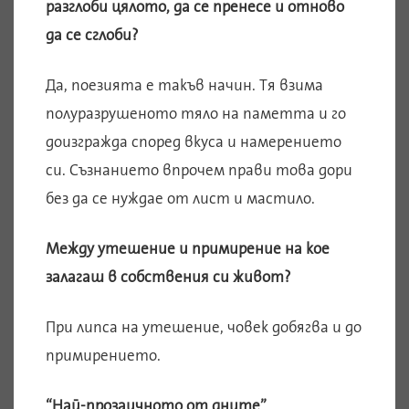
разглоби цялото, да се пренесе и отново
да се сглоби?
Да, поезията е такъв начин. Тя взима
полуразрушеното тяло на паметта и го
доизгражда според вкуса и намерението
си. Съзнанието впрочем прави това дори
без да се нуждае от лист и мастило.
Между утешение и примирение на кое
залагаш в собствения си живот?
При липса на утешение, човек добягва и до
примирението.
“Най-прозаичното от дните”