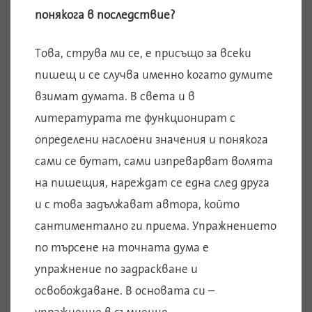
понякога в последствие?
Това, струва ми се, е присъщо за всеки
пишещ и се случва именно когато думите
взимат думата. В света и в
литературата те функционират с
определени наслоени значения и понякога
сами се бутат, сами изпреварват волята
на пишещия, нареждат се една след друга
и с това задължават автора, който
сантиментално ги приема. Упражнението
по търсене на точната дума е
упражнение по задраскване и
освобождаване. В основата си –