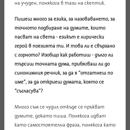
на учуден, понякога в тази на скептик.
Пишеш много за езика, за назоваването, за
точното подбиране на думите, които
пасват на света - езикът е лирически
герой в поезията ти. И това ли е свързано
с горното? Изобщо как работиш - дълго ли
търсиш точната дума, прибягваш ли до
синонимния речник, за да я “отгатнеш по
име”, за да откриеш думата, която се
“съгласува”?
Много съм се чудил откъде се пръкват
думите, докато пиша. Понякога идват
като самостоятелна фраза, понякога като