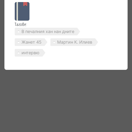
Тагове:
В печалния хан нан дните
Жанет 45
Мартин К. Илиев
интервю