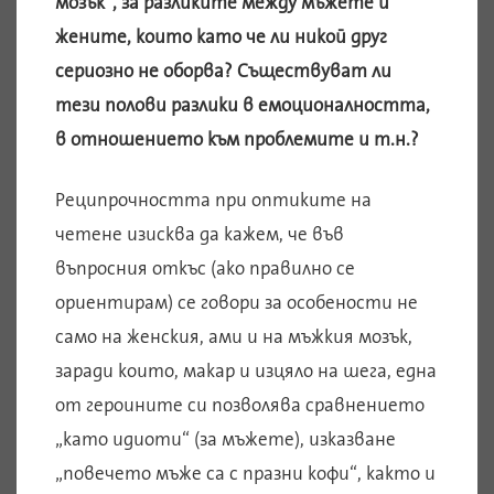
мозък“, за разликите между мъжете и
жените, които като че ли никой друг
сериозно не оборва? Съществуват ли
тези полови разлики в емоционалността,
в отношението към проблемите и т.н.?
Реципрочността при оптиките на
четене изисква да кажем, че във
въпросния откъс (ако правилно се
ориентирам) се говори за особености не
само на женския, ами и на мъжкия мозък,
заради които, макар и изцяло на шега, една
от героините си позволява сравнението
„като идиоти“ (за мъжете), изказване
„повечето мъже са с празни кофи“, както и