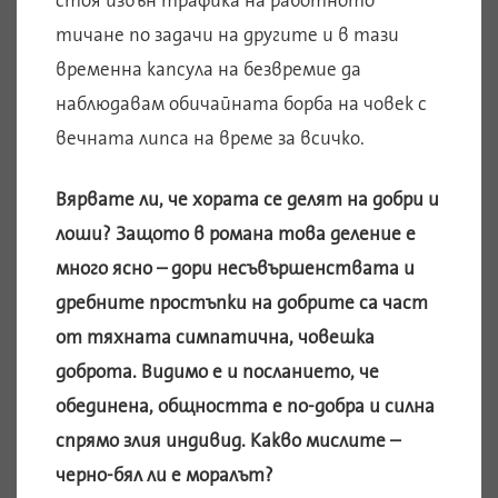
тичане по задачи на другите и в тази
временна капсула на безвремие да
наблюдавам обичайната борба на човек с
вечната липса на време за всичко.
Вярвате ли, че хората се делят на добри и
лоши? Защото в романа това деление е
много ясно – дори несъвършенствата и
дребните простъпки на добрите са част
от тяхната симпатична, човешка
доброта. Видимо е и посланието, че
обединена, общността е по-добра и силна
спрямо злия индивид. Какво мислите –
черно-бял ли е моралът?