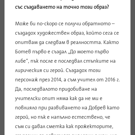
със създаването на точно този образ?
Може би по-скоро се получи обратното –
създадох художествен образ, който сега се
опитвам да следвам в реалността. Както
Ботев първо е създал „До моето първо
либе“, пък после е последвал стъпките на
лирическия си герой. Създадох този
персонаж през 2014, а съм учител от 2016 г.
Да, последвалото придобиване на
учителски опит няма как да не ми е
повлияло при развиването на Добрев като
герой, но пък е напълно естествено, че
съм си давал сметка как прожекторите,