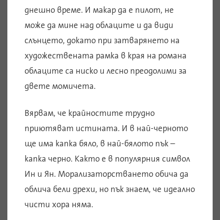
днешно време. И макар да е пилот, не
може да мине над облаците и да види
слънцето, докато при затварянето на
художествената рамка в края на романа
облаците са ниско и лесно преодолими за
двете момичета.
Вярвам, че крайностите трудно
приютяват истината. И в най-черното
ще има капка бяло, в най-бялото пък –
капка черно. Както е в популярния символ
Ин и Ян. Морализаторстването обича да
облича бели дрехи, но пък знаем, че идеално
чисти хора няма.