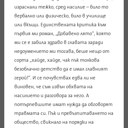
израснали тежко, сред насилие – било то
вербално или физическо, било в училище
или вкъщи. Единствената критика към
първия ми роман, „Добавено лято“, която
ми се е забила здраво в главата заради
недоумението ми тогава, беше нещо от
сорта „хайде, хайде, чак пък толкова
безоблачно детство да е имал главният
герой!“. И се почувствах едва ли не
виновен, че съм извън обхвата на
насилието и разговора за него. А
потърпевшите имат нужда да обговорят
травмата си. Пък и превъзпитаването на
общество, свикнало на порядки на