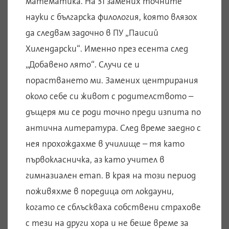
математика. На 31 замених точните
науки с българска филология, която влязох
да следвам задочно в ПУ „Паисий
Хилендарски“. Именно през есента след
„Добавено лято“. Случи се и
порастването ми. Замених центрирания
около себе си живот с родителството –
дъщеря ми се роди точно преди изпита по
антична литература. След време заедно с
нея прохождахме в училище – тя като
първокласничка, аз като учител в
гимназиален етап. В края на този период
поживяхме в поредица от локдауни,
когато се сблъскваха собствени страхове
с тези на други хора и не беше време за