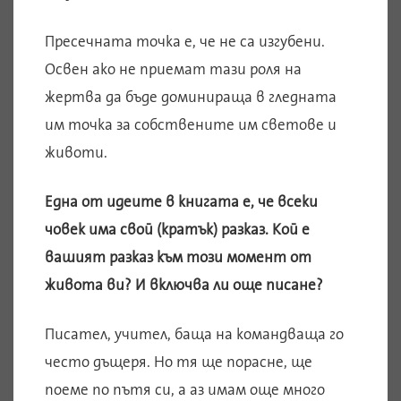
Пресечната точка е, че не са изгубени.
Освен ако не приемат тази роля на
жертва да бъде доминираща в гледната
им точка за собствените им светове и
животи.
Една от идеите в книгата е, че всеки
човек има свой (кратък) разказ. Кой е
вашият разказ към този момент от
живота ви? И включва ли още писане?
Писател, учител, баща на командваща го
често дъщеря. Но тя ще порасне, ще
поеме по пътя си, а аз имам още много