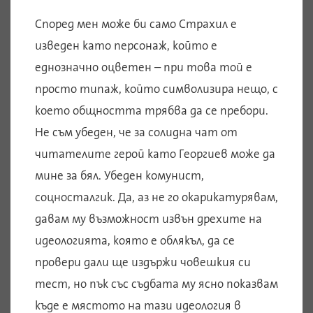
Според мен може би само Страхил е
изведен като персонаж, който е
еднозначно оцветен – при това той е
просто типаж, който символизира нещо, с
което общността трябва да се пребори.
Не съм убеден, че за солидна чат от
читателите герой като Георгиев може да
мине за бял. Убеден комунист,
соцносталгик. Да, аз не го окарикатурявам,
давам му възможност извън дрехите на
идеологията, която е облякъл, да се
провери дали ще издържи човешкия си
тест, но пък със съдбата му ясно показвам
къде е мястото на тази идеология в