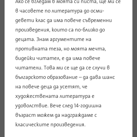
Ако се вгледам в моята си писта, ще ми се
в часовете по литература до осми-
девети клас да има повече съвременни
произведения, които са по-близко до
децата. Знам аргументите на
противната теза, но моята мечта,
бидейки читател, е да има повече
читатели. Това ми се ще да се случи в
българското образование – да дава шанс
на повече деца да усетят, че
художествената литература е
удоволствие. Вече след 14-годишна
възраст можем да надграждаме с
класическите произведения.