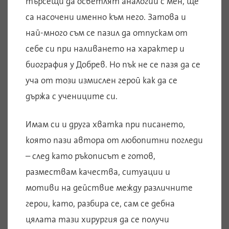
търсещи да осветлят аналогии с мен, ще
са насочени именно към него. Затова и
най-много съм се пазил да отпускам от
себе си при наливането на характер и
биография у Добрев. Но пък не се пазя да се
уча от този измислен герой как да се
държа с учениците си.
Имам си и друга хватка при писането,
която пази автора от любопитни погледи
– след като ръкописът е готов,
размествам качества, ситуации и
мотиви на действие между различните
герои, като, разбира се, сам се дебна
цялата тази хирургия да се получи