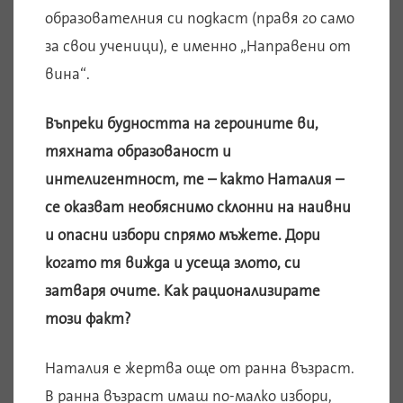
образователния си подкаст (правя го само
за свои ученици), е именно „Направени от
вина“.
Въпреки будността на героините ви,
тяхната образованост и
интелигентност, те – както Наталия –
се оказват необяснимо склонни на наивни
и опасни избори спрямо мъжете. Дори
когато тя вижда и усеща злото, си
затваря очите. Как рационализирате
този факт?
Наталия е жертва още от ранна възраст.
В ранна възраст имаш по-малко избори,