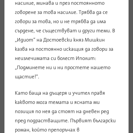
насилие, минава и през постоянното
говорене за това насилие. Трябва да се
говори за това, но и не трябва да има
сърдене, че съществуват и други теми. В
„Идиот“ на Достоевски княз Мишкин
казва на постоянно искащия да говори за
неизлечимата си болест Иполит:
„Подминете ни и ни простете нашето
щастие!“.
Като баща на дъщеря и учител правя
каквото мога темата и ясната ми
позиция по нея да стоят на дневен ред
пред подрастващите. Първият български
роман, който препоръчах в