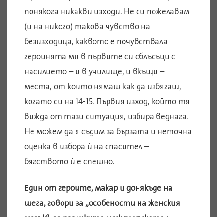
понякога никакви изходи. Не си пожелавам
(и на никого) такова чувство на
безизходица, каквото е почувствала
героинята ми в първите си сблъсъци с
насилието – и в училище, и вкъщи –
места, от които нямаш как да избягаш,
когато си на 14-15. Първия изход, който тя
вижда от тази ситуация, избира веднага.
Не можем да я съдим за бързата и неточна
оценка в избора ѝ на спасител –
бягството ѝ е спешно.
Един от героите, макар и донякъде на
шега, говори за „особености на женския