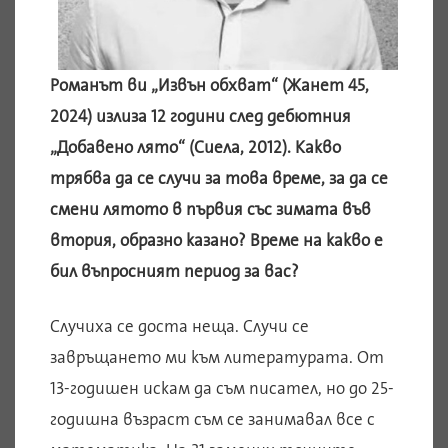
Романът ви „Извън обхват“ (Жанет 45,
2024) излиза 12 години след дебютния
„Добавено лято“ (Сиела, 2012). Какво
трябва да се случи за това време, за да се
смени лятото в първия със зимата във
втория, образно казано? Време на какво е
бил въпросният период за вас?
Случиха се доста неща. Случи се
завръщането ми към литературата. От
13-годишен искам да съм писател, но до 25-
годишна възраст съм се занимавал все с