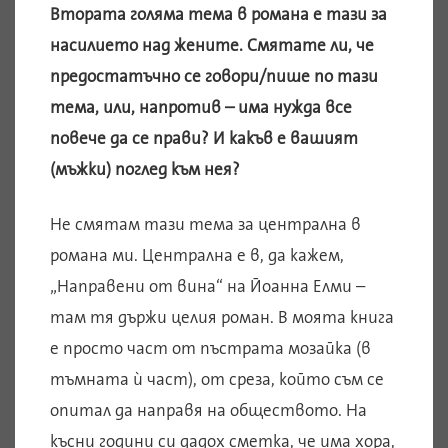
Втората голяма тема в романа е тази за
насилието над жените. Смятате ли, че
предостатъчно се говори/пише по тази
тема, или, напротив – има нужда все
повече да се прави? И какъв е вашият
(мъжки) поглед към нея?
Не смятам тази тема за централна в
романа ми. Централна е в, да кажем,
„Направени от вина“ на Йоанна Елми –
там тя държи целия роман. В моята книга
е просто част от пъстрата мозайка (в
тъмната ѝ част), от среза, който съм се
опитал да направя на обществото. На
късни години си дадох сметка, че има хора,