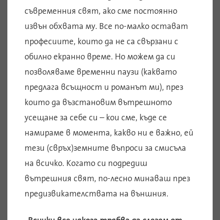
съвременния свят, ако сме постоянно
извън обхвата му. Все по-малко остават
професиите, които да не са свързани с
обилно екранно време. Но можем да си
позволяваме временни паузи (каквато
предлага всъщност и романът ми), през
които да възстановим вътрешното
усещане за себе си – кои сме, къде се
намираме в момента, какво ни е важно, ей
тези (свръх)земните въпроси за смисъла
на всичко. Когато си подредиш
вътрешния свят, по-лесно минаваш през
предизвикателствата на външния.