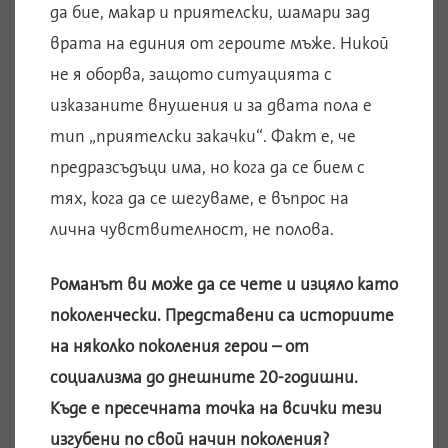
да бие, макар и приятелски, шамари зад
врата на единия от героите мъже. Никой
не я оборва, защото ситуацията с
изказаните внушения и за двата пола е
тип „приятелски закачки“. Факт е, че
предразсъдъци има, но кога да се бием с
тях, кога да се шегуваме, е въпрос на
лична чувствителност, не полова.
Романът ви може да се чете и изцяло като
поколенчески. Представени са историите
на няколко поколения герои – от
социализма до днешните 20-годишни.
Къде е пресечната точка на всички тези
изгубени по свой начин поколения?