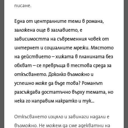
писане.
Една от централните теми в романа,
заложена още в заглавието, е
зависимостта на съвременния човек от
интернет и социалните мрежи. Мястото
на действието – хижата в планината без
обхват – се превръща в тестова среда за
откъсването. Доколко възможно и
успешно може да бъде това? Романът
разсъждава достатъчно върху темата, но
нека го направим накратко и тук…
Откъсването изцяло и завинаги надали е
възможно. Не можем да сме адекватни на