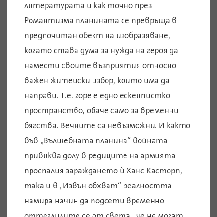
литературата и как точно през
Романтизма планината се превръща в
предпочитан обект на изобразяване,
когато става дума за нужда на героя да
намести своите възприятия относно
важен житейски избор, който има да
направи. Т.е. горе е едно ескейпистко
пространство, обаче само за временни
бягства. Вечните са невъзможни. И както
във „Вълшебната планина“ войната
привиква долу в редиците на армията
проспалия зараждането ѝ Ханс Касторп,
така и в „Извън обхват“ реалността
намира начин да подсети временно
оттеглилите се от света , че не могат