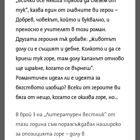
„Всички все някога трябва да слезем от
тук“, казва един от главните ви герои –
Добрев, човекът, който и буквално, и
преносно е учителят в този роман.
Другата героиня пък добавя: „животът
долу си е същият и дебне. Колкото и да се
криеш тук горе, там долу капанът отново
ще щракне, когато се върнеш“.
Романтичен идеал ли е идеята за
бягството изобщо? Всеки от героите ви
бяга от нещо, когато се оказва горе, но…
В брой 3 на „Литературен вестник“ от
тази година съм поразсъждавал нашироко
за опозицията горе – долу в