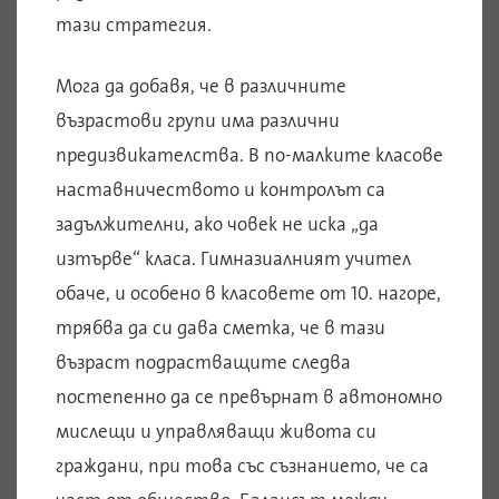
тази стратегия.
Мога да добавя, че в различните
възрастови групи има различни
предизвикателства. В по-малките класове
наставничеството и контролът са
задължителни, ако човек не иска „да
изтърве“ класа. Гимназиалният учител
обаче, и особено в класовете от 10. нагоре,
трябва да си дава сметка, че в тази
възраст подрастващите следва
постепенно да се превърнат в автономно
мислещи и управляващи живота си
граждани, при това със съзнанието, че са