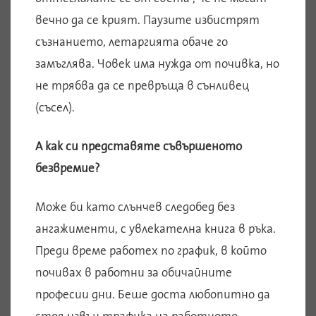
вечно да се крият. Паузите избистрят
съзнанието, летаргията обаче го
замъглява. Човек има нужда от почивка, но
не трябва да се превръща в сънливец
(съсел).
А как си представяте съвършеното
безвремие?
Може би като слънчев следобед без
ангажименти, с увлекателна книга в ръка.
Преди време работех по график, в който
почивах в работни за обичайните
професии дни. Беше доста любопитно да
стоя извън трафика на работното