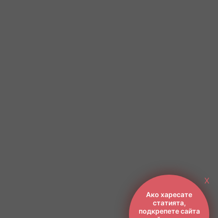
X
Ако харесате
статията,
подкрепете сайта