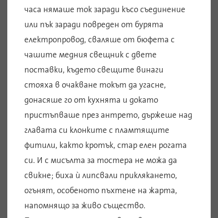
часа нямаше ток заради късо съединение
или пък заради повреден от бурята
електропровод, сваляше от бюфета с
чашите медния свещник с двете
поставки, където свещите винаги
стояха в очакване токът да угасне,
донасяше го от кухнята и докато
пристъпваше през антрето, държеше над
главата си клонките с пламтящите
фитили, както кротък, стар елен рогата
си. И с мисълта за тостера не можа да
свикне; биха ѝ липсвали приклякането,
огънят, особеното пъхтене на жарта,
напомнящо за живо същество.