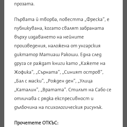
прозата.
Първата й творба, повестта „Фреска”, е
публикувана, когато свалят забраната
върху издаването на нейните
произведения, наложена от унгарския
диктатор Матиаш Ракоши. Една след
друга се раждат книги като „Кажете на
Жофика”, „Сърната”, „Синият остров”,
„Бал с маски”, „Рожден ден”, „Улица
„Каталин”, „Вратата”. Стилът на Сабо се
отличава с рядка експресивност и
дълбочина на психологическия рисунък.
Прочетете ОТКЪС: