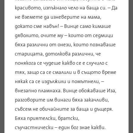
красивото, изпъкнало чело на баща си. – Да
не вземете да изневерите на мама,
докато сме навън! – Винце само кимаше
дяволито, очите му – които от седмици
бяха различни от онези, които познаваше
старицата, дотолкова различни, че
понякога се чудеше какво се е случило с
тях, защо са се смалили и в същото време
някак са се издължили и помътнели, –
внезапно пламнаха. Винце обожаваше Иза,
разговорите им винаги бяха закачливи,
съвсем не обичайните за баща и дъщеря.
Бяха приятелски, братски,
съучастнически – един бог знае какви.