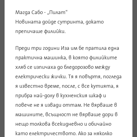
Магда Сабо - „Пилат“
Новината дойде сутринта, докато
препичаше филийки.
Преди три години Иза им бе пратила една
практична машинка, в която филийките
хляб се изпичаха до бледорозово между
електрически жички. Тя я повъртя, погледа
я известно време, после, с все кутията, я
прибра най-долу в кухненския шкаф и
повече не я извади оттам. Не вярваше в
машините, всъщност не вярваше дори в
нещо толкова всекидневно и обичайно
като електричеството. Ако за няколко