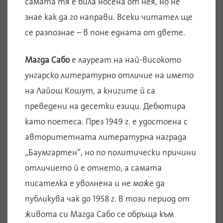
самата тя е била носена от нея, но не
знае как да го направи. Всеки читател ще
се разпознае – в поне едната от двете.
Магда Сабо
е лауреат на най-високото
унгарско литературно отличие на името
на Лайош Кошут, а книгите й са
преведени на десетки езици. Дебютира
като поетеса. През 1949 г. е удостоена с
авторитетната литературна награда
„Баумгартен“, но по политически причини
отличието й е отнето, а самата
писателка е уволнена и не може да
публикува чак до 1958 г. В този период от
живота си Магда Сабо се обръща към