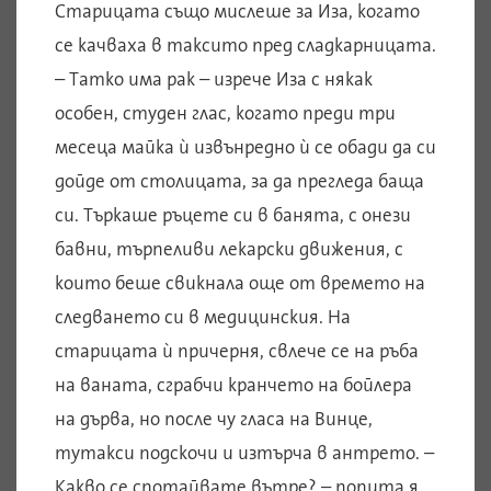
Старицата също мислеше за Иза, когато
се качваха в таксито пред сладкарницата.
– Татко има рак – изрече Иза с някак
особен, студен глас, когато преди три
месеца майка ѝ извънредно ѝ се обади да си
дойде от столицата, за да прегледа баща
си. Търкаше ръцете си в банята, с онези
бавни, търпеливи лекарски движения, с
които беше свикнала още от времето на
следването си в медицинския. На
старицата ѝ причерня, свлече се на ръба
на ваната, сграбчи кранчето на бойлера
на дърва, но после чу гласа на Винце,
тутакси подскочи и изтърча в антрето. –
Какво се спотайвате вътре? – попита я