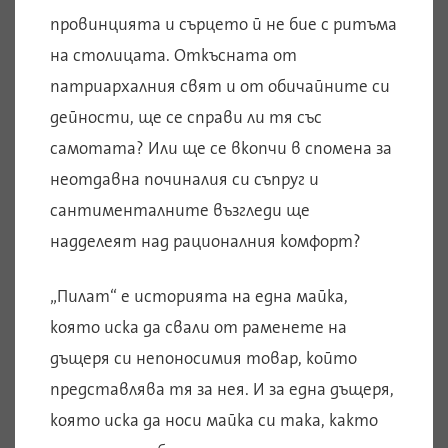
провинцията и сърцето й не бие с ритъма
на столицата. Откъсната от
патриархалния свят и от обичайните си
дейности, ще се справи ли тя със
самотата? Или ще се вкопчи в спомена за
неотдавна починалия си съпруг и
сантименталните възгледи ще
надделеят над рационалния комфорт?
„Пилат“ е историята на една майка,
която иска да свали от раменете на
дъщеря си непоносимия товар, който
представлява тя за нея. И за една дъщеря,
която иска да носи майка си така, както