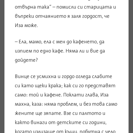
отвърна така“ – помисли си старицата и
въпреки отчаянието я заля гордост, че
Иза може.
– Ела, мамо, ела с мен до кафенето, да
изпием по едно кафе. Няма ли и вие да
дойдете?
Винце се усмихна и гордо огледа слабите
си като щеки крака; как си го представят
само: той и кафене. Поклати глава, Иза
махна, каза: няма проблем, и без това само
жените ще зяпате. Взе си палтото и
както винаги от детските си години,
когато излизаше от къщи, побутна с чело