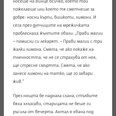
носеше на Винце всичко, което той
пожелаеше или което тя сметнеше за
добре: носни кърпи, бишкоти, лимони. И
сега през дупчиците на мрежичката
проблеснаха жълтите овали. „Прави магии
– помисли си лекарят. – Прави магии с три
жалки лимона. Смята, че ако покаже на
тленността, че не се страхува от нея,
ще стресне смъртта. Смята, че ако
занесе лимони на татко, ще го завари
жив.“
През нощта бе паднала слана, стълбите
бяха хлъзгави, старицата не беше ги
ръсила от вечерта. Антал я хвана под