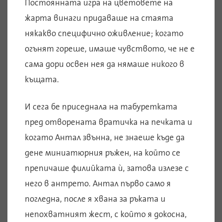
Постоянната игра на цветовете на
жарта винаги придаваше на стаята
някакво специфично оживление; когато
огънят гореше, имаше чувството, че не е
сама дори освен нея да нямаше никого в
къщата.
И сега бе приседнала на табуретката
пред отворената вратичка на печката и
когато Антал звънна, не знаеше къде да
дене миниатюрния ръжен, на който се
препичаше филийката ѝ, затова излезе с
него в антрето. Антал първо само я
погледна, после я хвана за ръката и
непохватният жест, с който я докосна,