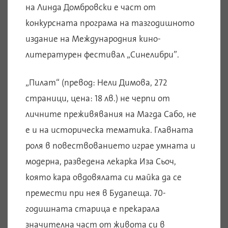
на Линда Домбровски е част от
конкурсната програма на тазгодишното
издание на Международния кино-
литературен фестивал „Синелибри”.
„Пилат“ (превод: Нели Димова, 272
страници, цена: 18 лв.) не черпи от
личните преживявания на Магда Сабо, не
е и на историческа тематика. Главната
роля в повествованието играе умната и
модерна, разведена лекарка Иза Сьоч,
която кара овдовялата си майка да се
премести при нея в Будапеща. 70-
годишната старица е прекарала
значителна част от живота си в