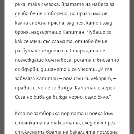
ръка, така слязоха. Вратата на навеса за
дърва беше отворена, на прага имаше
кална снежна пряспа, зад нея, като иззад
броня, надзърташе Капитан. Чуваше се
как се мъчи със сламата, отново беше
разбутал гнездото си. Старицата не
поглеждаше към навеса, ръката ѝ внезапно
се вдърви, дишането ѝ се учести. „И тя
забеляза Капитан – помисли си лекарят, –
прави се, че не го вижда. Капитан е черен.
Сега не бива да вижда черно, само бяло.“
Когато затвориха портата и поеха към
стоянката на такситата, след тях през
стъклената врата на бакалията погледна