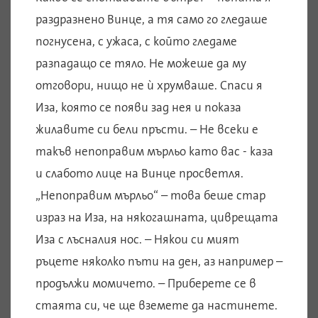
раздразнено Винце, а тя само го гледаше
погнусена, с ужаса, с който гледаме
разпадащо се тяло. Не можеше да му
отговори, нищо не ѝ хрумваше. Спаси я
Иза, която се появи зад нея и показа
жилавите си бели пръсти. – Не всеки е
такъв непоправим мърльо като вас - каза
и слабото лице на Винце просветля.
„Непоправим мърльо“ – това беше стар
израз на Иза, на някогашната, циврещата
Иза с лъсналия нос. – Някои си мият
ръцете няколко пъти на ден, аз например –
продължи момичето. – Приберете се в
стаята си, че ще вземете да настинете.