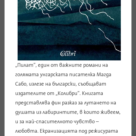
„Пилат”, един от важните романи на
голямата унгарската писателка Магда
Сабо, излезе на български, съобщават
издателите от „Колибри”. Книгата
представлява фин разказ за лутането на
душата из лабиринтите, в които живеем,
и за най-спасителното чувство –
любовта.
Екранизацията под режисурата