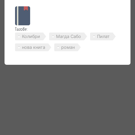
Тагове:
Колибри
Магда Сабо
Пилат
нова книга
роман