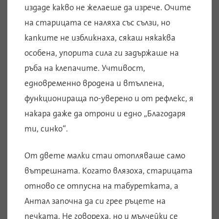
издаде какво не желаеше да изрече. Очите
на старицата се наляха със сълзи, но
капките не избликнаха, сякаш някаква
особена, упорита сила ги задържаше на
ръба на клепачите. Учтивост,
едновременно вродена и втълпена,
функционираща по-уверено и от рефлекс, я
накара даже да отрони и едно „Благодаря
ти, синко“.
От двете малки стаи отопляваше само
вътрешната. Когато влязоха, старицата
отново се отпусна на табуретката, а
Антал започна да си грее ръцете на
печката. Не говореха, но и мълчейки се