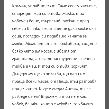
Колман, управителят. Само седем часът е,
старецът май си отива. Жалко, тих
човечец беше, търпелив, пускаше пред
себе си всички, без значение дали мъже или
деца, последен си подаваше каната за
мляко. Момичетата го обожаваха, защото
всяко лято им носеше цветя от
градината, а когато застудееше – печена
тиква и чай. И той си отива, горкият.
Дъщеря му ще го оплаква, що пари им
праща всеки месец от Пеща, тъй разправя
пощальонът. Къде е гледал Антал, та се
разведе с нея? Впрочем и той не е лош
човек, всички, които е лекувал, го хвалят.