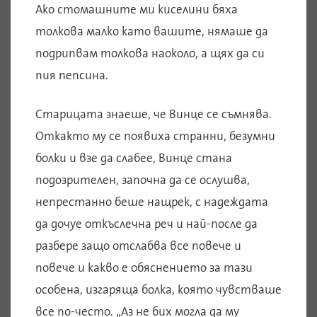
Ако стомашните ми киселини бяха
толкова малко като вашите, нямаше да
подрипвам толкова наоколо, а щях да си
пия пепсина.
Старицата знаеше, че Винце се съмнява.
Откакто му се появиха странни, безумни
болки и взе да слабее, Винце стана
подозрителен, започна да се ослушва,
непрестанно беше нащрек, с надеждата
да дочуе откъслечна реч и най-после да
разбере защо отслабва все повече и
повече и какво е обяснението за тази
особена, изгаряща болка, която чувстваше
все по-често. „Аз не бих могла да му