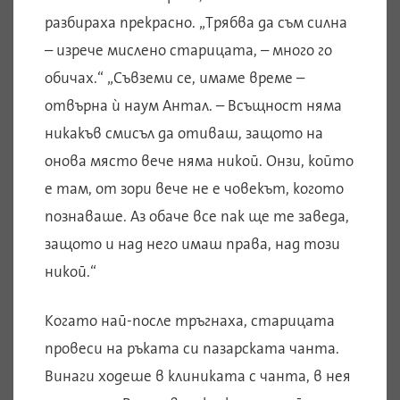
разбираха прекрасно. „Трябва да съм силна
– изрече мислено старицата, – много го
обичах.“ „Съвземи се, имаме време –
отвърна ѝ наум Антал. – Всъщност няма
никакъв смисъл да отиваш, защото на
онова място вече няма никой. Онзи, който
е там, от зори вече не е човекът, когото
познаваше. Аз обаче все пак ще те заведа,
защото и над него имаш права, над този
никой.“
Когато най-после тръгнаха, старицата
провеси на ръката си пазарската чанта.
Винаги ходеше в клиниката с чанта, в нея