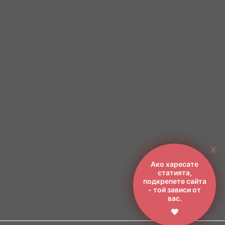
X
Ако харесате
статията,
подкрепете сайта
- той зависи от
вас.