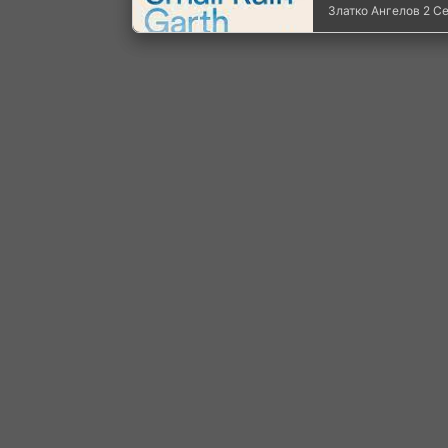
Златко Ангелов
2 С