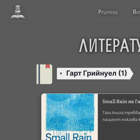
Р
ецензии
И
н
ЛИТЕРАТ
Гарт Грийнуел (1)
Small Rain на 
Тази книга трябва
пациент показва 