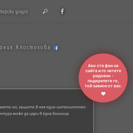
торски услуги
тония Апостолова
Ако сте фен на
сайта и го четете
редовно -
подкрепете го,
той зависи от вас.
ването ни, защото в нея един интелигентен
лтура може да цари в една болница