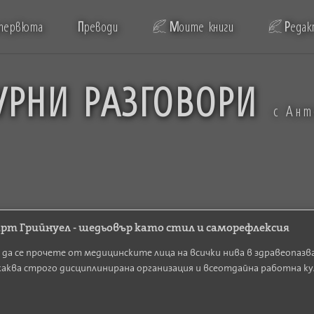
тервюта
П
реводи
М
оите книги
Р
едак
УРНИ РАЗГОВОРИ
с Ан
Гарт Грийнуел - шедьовър като стил и саморефлексия
 да се прочете от медицинските лица на всички нива в здравеопаз
каква строго дисциплинирана организация и всеотдайна работна ку