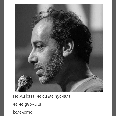
Не ми каза, че си ме пуснала,
че не държиш
колелото.