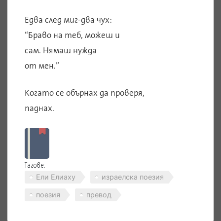
Едва след миг-два чух:
“Браво на теб, можеш и
сам. Нямаш нужда
от мен.”
Когато се обърнах да проверя,
паднах.
Тагове:
Ели Елиаху
израелска поезия
поезия
превод