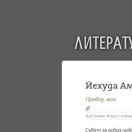
ЛИТЕРАТ
Йехуда Ам
Превод: мой
Антония Апостолов
Съвет за добра люб