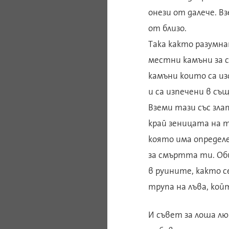
онези от далече. Вз
от близо.
Така както разумн
местни камъни за 
камъни които са и
и са изпечени в съ
Вземи тази със зла
край зеницата на 
която има определ
за смъртта ти. Об
в руините, както с
трупа на лъва, кой
И съвет за лоша лю