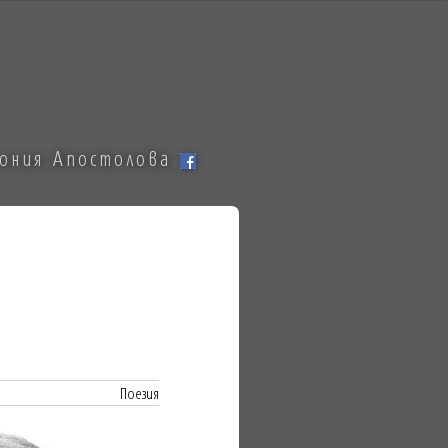
тония Апостолова
Поезия