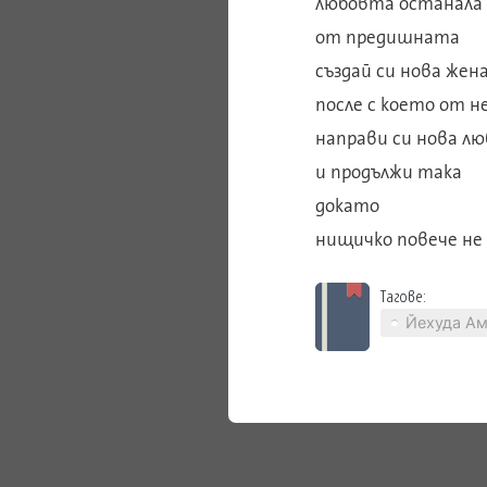
любовта останала
от предишната
създай си нова жена
после с което от н
направи си нова лю
и продължи така
докато
нищичко повече не
Тагове:
Йехуда А