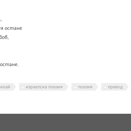
,
ея остане
бов,
 остане.
михай
израелска поезия
поезия
превод