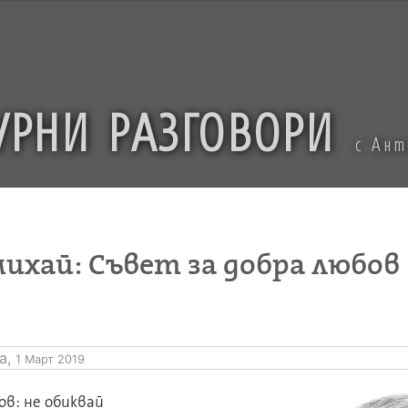
УРНИ РАЗГОВОРИ
с Ан
ихай: Съвет за добра любов
а,
1 Март 2019
ов: не обиквай