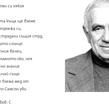
еми си някоя
ата къща ще вземе
строежа си,
зстрадали същия студ,
щото слънце.
тния венец
тъмното око, нея
ено знание
ичай също
е взема мед от
то Самсон уби.
бов: С