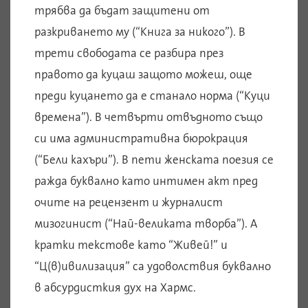
трябва да бъдат защитени от
разкриването му (“Книга за никого”). В
трети свободата се разбира през
правото да куцаш защото можеш, още
преди куцането да е станало норма (“Куци
времена”). В четвърти отвъдното също
си има административна бюрокрация
(“Бели кахъри”). В пети женската поезия се
ражда буквално като интимен акт пред
очите на рецензент и журналист
мизогинист (“Най-великата творба”). А
кратки текстове като “Живей!” и
“Ц(в)ивилизация” са удоволствия буквално
в абсурдисткия дух на Хармс.