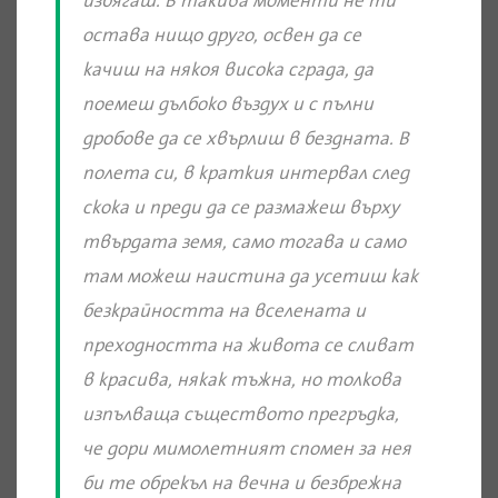
избягаш. В такива моменти не ти
остава нищо друго, освен да се
качиш на някоя висока сграда, да
поемеш дълбоко въздух и с пълни
дробове да се хвърлиш в бездната. В
полета си, в краткия интервал след
скока и преди да се размажеш върху
твърдата земя, само тогава и само
там можеш наистина да усетиш как
безкрайността на вселената и
преходността на живота се сливат
в красива, някак тъжна, но толкова
изпълваща съществото прегръдка,
че дори мимолетният спомен за нея
би те обрекъл на вечна и безбрежна