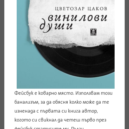
Фейсбук е коварно място. Използвам този
банализъм, за да обясня колко може да те
изненада с първата си книга автор,
когото си свикнал да четеш първо през
фейсбук статусите му. Дълги,