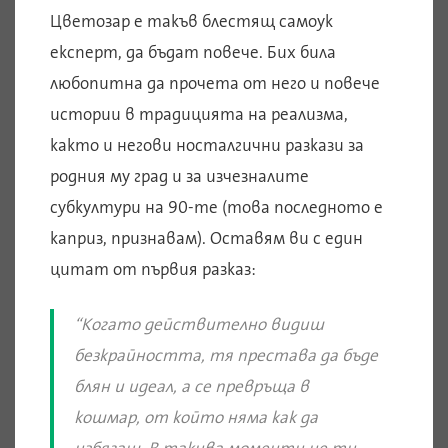
Цветозар е такъв блестящ самоук
експерт, да бъдат повече. Бих била
любопитна да прочета от него и повече
истории в традицията на реализма,
както и негови носталгични разкази за
родния му град и за изчезналите
субкултури на 90-те (това последното е
каприз, признавам). Оставям ви с един
цитат от първия разказ:
“Когато действително видиш
безкрайността, тя престава да бъде
блян и идеал, а се превръща в
кошмар, от който няма как да