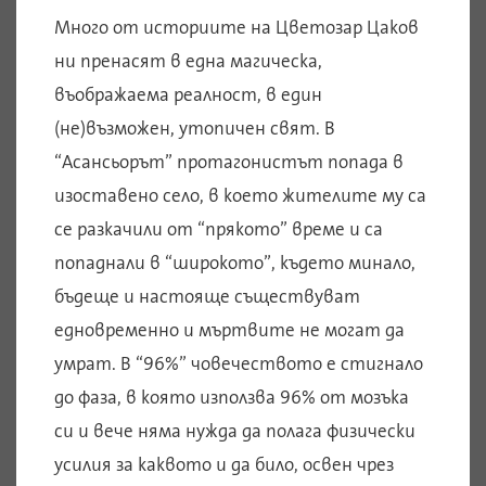
Много от историите на Цветозар Цаков
ни пренасят в една магическа,
въображаема реалност, в един
(не)възможен, утопичен свят. В
“Асансьорът” протагонистът попада в
изоставено село, в което жителите му са
се разкачили от “прякото” време и са
попаднали в “широкото”, където минало,
бъдеще и настояще съществуват
едновременно и мъртвите не могат да
умрат. В “96%” човечеството е стигнало
до фаза, в която използва 96% от мозъка
си и вече няма нужда да полага физически
усилия за каквото и да било, освен чрез