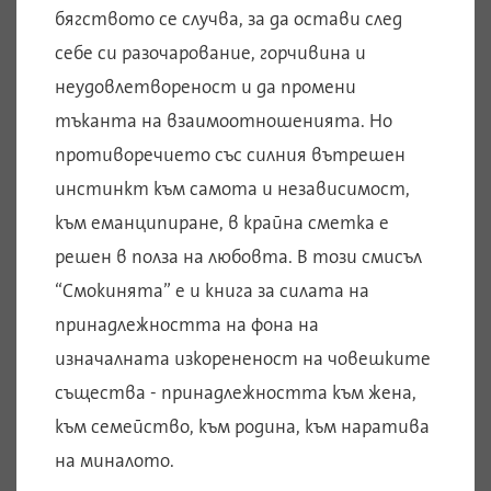
бягството се случва, за да остави след
себе си разочарование, горчивина и
неудовлетвореност и да промени
тъканта на взаимоотношенията. Но
противоречието със силния вътрешен
инстинкт към самота и независимост,
към еманципиране, в крайна сметка е
решен в полза на любовта. В този смисъл
“Смокинята” е и книга за силата на
принадлежността на фона на
изначалната изкорененост на човешките
същества - принадлежността към жена,
към семейство, към родина, към наратива
на миналото.