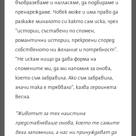
въобразяваме и нагласяме, да подбираме и
пренареждаме. Човек може и има право да
разкаже миналото си както сам иска, чрез
“истории, съставени по спомен,
романтични истории, прекроени според
собственото ни желание и потребност”.
“Не искам нищо да дава форма на
спомените ми, да ми напомня за онова,
което съм забравила. Ако съм забравила,
значи така е трябвало”, казва героинята
Весна.
“Животът за тях наистина
представляваше онова, което те самите
бяха запомнили, а нас ни принуждават да