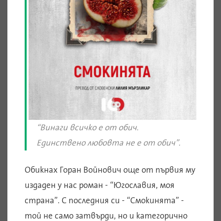
“Винаги всичко е от обич.
Единствено любовта не е от обич”.
Обикнах Горан Войнович още от първия му
издаден у нас роман - “Югославия, моя
страна”. С последния си - “Смокинята” -
той не само затвърди, но и категорично