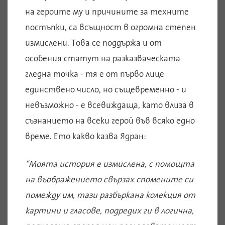
на героите му и причините за техните
постъпки, са всъщност в огромна степен
измислени. Това се поддържа и от
особения статут на разказваческата
гледна точка - тя е от първо лице
единствено число, но същевременно - и
невъзможно - е всевиждаща, като влиза в
съзнанието на всеки герой във всяко едно
време. Ето какво казва Ядран:
“Моята история е измислена, с помощта
на въображението свързах спомените си
помежду им, тази разбъркана колекция от
картини и гласове, подредих ги в логична,