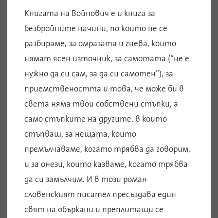
Книгата на Войнович е и книга за
безбройните начини, по които не се
разбираме, за омразата и гнева, които
нямат ясен източник, за самотата (“не е
нужно да си сам, за да си самотен”), за
приемствеността и това, че може би в
света няма твои собствени стъпки, а
само стъпките на другите, в които
стъпваш, за нещата, които
премълчаваме, когато трябва да говорим,
и за онези, които казваме, когато трябва
да си замълчим. И в този роман
словенският писател пресъздава един
свят на объркани и преплитащи се