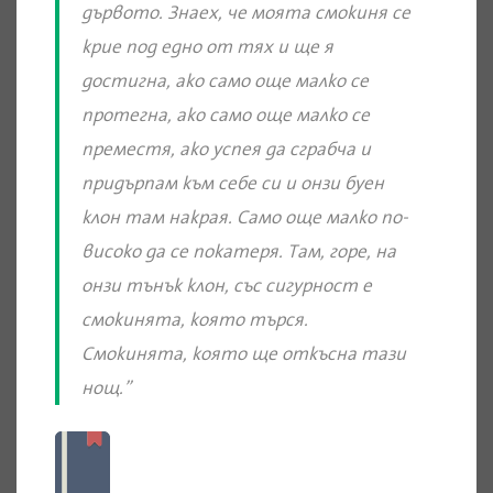
дървото. Знаех, че моята смокиня се
крие под едно от тях и ще я
достигна, ако само още малко се
протегна, ако само още малко се
преместя, ако успея да сграбча и
придърпам към себе си и онзи буен
клон там накрая. Само още малко по-
високо да се покатеря. Там, горе, на
онзи тънък клон, със сигурност е
смокинята, която търся.
Смокинята, която ще откъсна тази
нощ.”