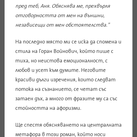
пред теб, Аня. Обяснява ме, прехвърля
отговорността от мен на външни,
независещи от мен обстоятелства.”
На последно място ми се иска да спомена и
стила на Горан Войнович, който пише с
тиха, но неистова емоционалност, с
любов и усет към думите. Неговите
красиви дълги изречения, които следват
потока на съзнанието, се четат със
затаен дъх, а много от фразите му са със
стойността на афоризми.
Ще спестя обясняването на централната
метафора в този роман, който носи