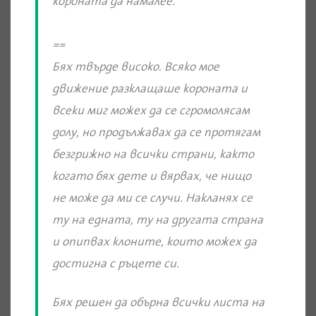
короната да намалее.
==
Бях твърде високо. Всяко мое
движение разклащаше короната и
всеки миг можех да се сгромолясам
долу, но продължавах да се протягам
безгрижно на всички страни, както
когато бях дете и вярвах, че нищо
не може да ми се случи. Накланях се
ту на едната, ту на другата страна
и опипвах клоните, които можех да
достигна с ръцете си.
Бях решен да обърна всички листа на