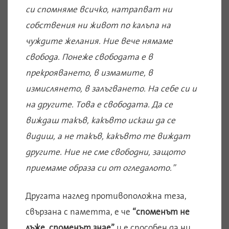
си спомняме всичко, натрапват ни
собствения ни живот по калъпа на
чуждите желания. Ние вече нямаме
свобода. Понеже свободата е в
прекрояването, в измамите, в
измислянето, в залъгването. На себе си и
на другите. Това е свободата. Да се
виждаш такъв, какъвто искаш да се
видиш, а не такъв, какъвто те виждат
другите. Ние не сме свободни, защото
приемаме образа си от огледалото.”
Другата наглед противоположна теза,
свързана с паметта, е че
“споменът не
лъже, споменът знае”
и е способен да ни