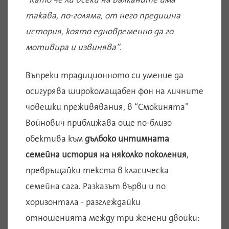
такава, по-голяма, от него предишна
история, която едновременно да го
мотивира и извинява”.
Въпреки традиционното си умение да
осигурява широкомащабен фон на личните
човешки преживявания, в “Смокинята”
Войнович приближава още по-близо
обектива към
дълбоко интимната
семейна история на няколко поколения
,
превръщайки текста в класическа
семейна сага. Разказът върви и по
хоризонтала - разглеждайки
отношенията между три женени двойки: