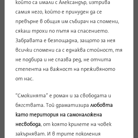
който са имали с Александър, изтрива
самия него, който е принуден да се
превърне в общия им събирач на спомени,
сякаш трохи по пътя на спасението.
Забравата е безпощадна, защото за нея
всички спомени са с еднаква стойност, тя
не подбира и не спазва ред, не отчита
степента на важност на преживяното
от нас.
“Смокинята” е роман и за свободата и
бягствата. Той драматизира
любовта
като територия на самоналожена
несвобода
, от която крилете на човек
закърняват. И в трите поколения