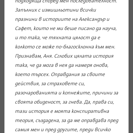
подходяща според мен последователност.
Запълних с измишльотини всички
празнини в историите на Александър и
Сафет, които не ми беше писано да науча,
и то така, че тяхната цялост да е
колкото се може по-благосклонна към мен.
Признавам, Аня. Сглобих цялата история
така, че да мога в нея да намеря онова,
което търсех. Оправдания за своите
действия, за страховете си,
разочарованията и копнежите, причини за
своята обиденост, за гнева. Да, права си,
тази история е моята конспиративна
теория, създадена, за да ме оправдава пред
самия мен и пред другите, преди всичко