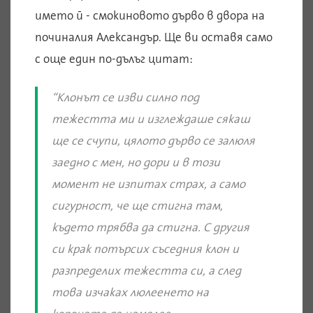
името й - смокиновото дърво в двора на
починалия Александър. Ще ви оставя само
с още един по-дълъг цитат:
“Клонът се изви силно под
тежестта ми и изглеждаше сякаш
ще се счупи, цялото дърво се залюля
заедно с мен, но дори и в този
момент не изпитах страх, а само
сигурност, че ще стигна там,
където трябва да стигна. С другия
си крак потърсих съседния клон и
разпределих тежестта си, а след
това изчаках люлеенето на