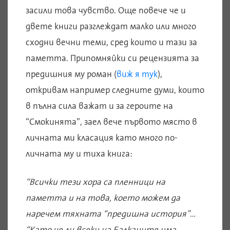
засили това чувство. Още повече че и
двете книги разглеждат малко или много
сходни вечни теми, сред които и тази за
паметта. Припомняйки си рецензията за
предишния му роман (
виж я тук
),
откривам например следните думи, които
в пълна сила важат и за героите на
“Смокинята”, заел вече първото място в
личната ми класация като много по-
личната му и тиха книга:
“Всички тези хора са пленници на
паметта и на това, което можем да
наречем тяхната “предишна история”…
“Като че ли всеки на Балканите има