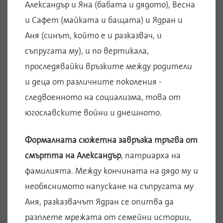
Александър и Яна (бабата и дядото), Весна
и Сафет (майката и бащата) и Ядран и
Аня (синът, който е и разказвач, и
съпругата му), и по вертикала,
проследявайки връзките между родители
и деца от различните поколения -
следвоенното на социализма, това от
югославските войни и днешното.
Формалната сюжетна завръзка тръгва от
смъртта на Александър
, патриарха на
фамилията. Между кончината на дядо му и
необяснимото напускане на съпругата му
Аня, разказвачът Ядран се опитва да
разплете мрежата от семейни истории,