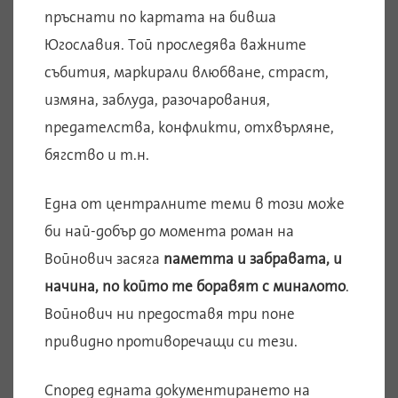
пръснати по картата на бивша
Югославия. Той проследява важните
събития, маркирали влюбване, страст,
измяна, заблуда, разочарования,
предателства, конфликти, отхвърляне,
бягство и т.н.
Една от централните теми в този може
би най-добър до момента роман на
Войнович засяга
паметта и забравата, и
начина, по който те боравят с миналото
.
Войнович ни предоставя три поне
привидно противоречащи си тези.
Според едната документирането на