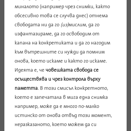
миналото (например чрез снимки, както
обсесивно това се случва днес) отнема
свободата ни да го
(из)
мислим, да го
изфантазираме, да го освободим от
капана на конкретиката и да го нагодим
към вътрешните си нужди да помним
онова, което искаме и както го искаме.
Идеята е, че
човешката свобода се
осъществява и чрез контрола върху
паметта
. В този смисъл конкретното,
което е запечатала в мига една снимка
например, може да е много по-малко
истинско от онова отвъд този момент,
неразказаното, което можем да си