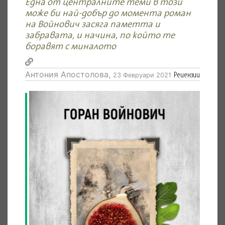
Една от централните теми в този
може би най-добър до момента роман
на Войнович засяга паметта и
забравата, и начина, по който те
боравят с миналото
Антония Апостолова,
Рецензии
23 Февруари 2021