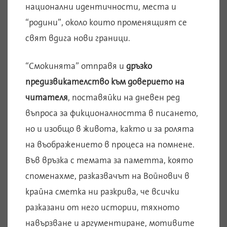
национални идентичности, места и
“родини”, около които променящият се
свят вдига нови граници.
“Смокинята” отправя и
дръзко
предизвикателство към доверието на
читателя
, поставяйки на дневен ред
въпроса за фикционалността в писането,
но и изобщо в живота, както и за ролята
на въображението в процеса на помнене.
Във връзка с темата за паметта, която
споменахме, разказвачът на Войнович в
крайна сметка ни разкрива, че всички
разказани от него истории, тяхното
навързване и аргументиране, мотивите