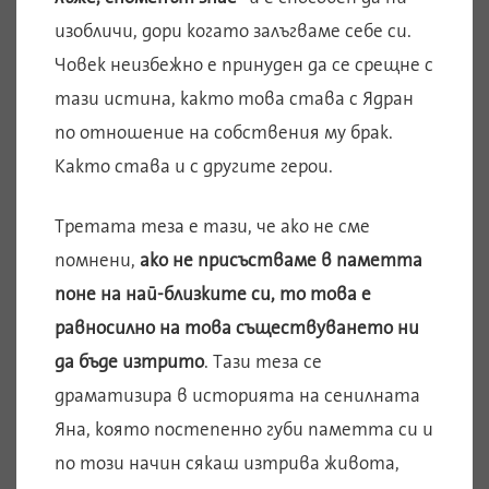
изобличи, дори когато залъгваме себе си.
Човек неизбежно е принуден да се срещне с
тази истина, както това става с Ядран
по отношение на собствения му брак.
Както става и с другите герои.
Третата теза е тази, че ако не сме
помнени,
ако не присъстваме в паметта
поне на най-близките си, то това е
равносилно на това съществуването ни
да бъде изтрито
. Тази теза се
драматизира в историята на сенилната
Яна, която постепенно губи паметта си и
по този начин сякаш изтрива живота,