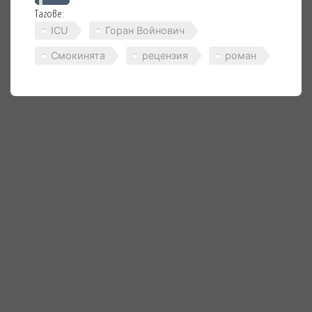
Тагове:
ICU
Горан Войнович
Смокинята
рецензия
роман