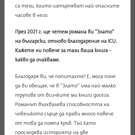
са тези, които изтърпяват най-опасните
часове в него.
През 2021 г. ще четем романа ви “Злато”
на български, отново благодарение на ICU.
Кажете ни повече за тази ваша книга -
какво да очакваме.
Благодаря ви, че попитахте! Е, мога поне
да ви обещая, че в “Злато” има най-малко
трупове от всичките ми книги досега.
Романът възхвалява способността на
човешкото сърце да прави много повече
от това да помпа кръв. Тъй като
проследява историята на две