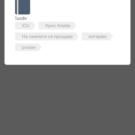
Тагове:
ICU
Крис Клийв
На смелите се прощава
интервю
роман