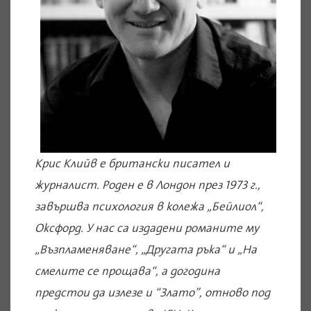
Крис Клийв е британски писател и
журналист. Роден е в Лондон през 1973 г.,
завършва психология в колежа „Бейлиол“,
Оксфорд. У нас са издадени романите му
„Възпламеняване“, „Другата ръка“ и „На
смелите се прощава“, а догодина
предстои да излезе и “Злато”, отново под