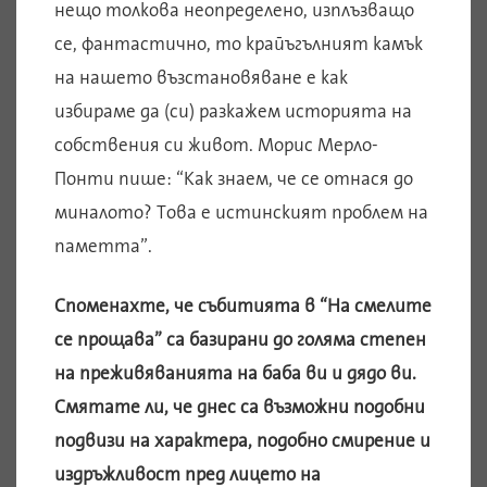
нещо толкова неопределено, изплъзващо
се, фантастично, то крайъгълният камък
на нашето възстановяване е как
избираме да (си) разкажем историята на
собствения си живот. Морис Мерло-
Понти пише: “Как знаем, че се отнася до
миналото? Това е истинският проблем на
паметта”.
Споменахте, че събитията в “На смелите
се прощава” са базирани до голяма степен
на преживяванията на баба ви и дядо ви.
Смятате ли, че днес са възможни подобни
подвизи на характера, подобно смирение и
издръжливост пред лицето на