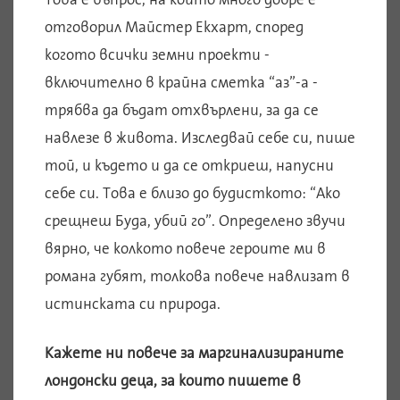
отговорил Майстер Екхарт, според
когото всички земни проекти -
включително в крайна сметка “аз”-а -
трябва да бъдат отхвърлени, за да се
навлезе в живота. Изследвай себе си, пише
той, и където и да се откриеш, напусни
себе си. Това е близо до будисткото: “Ако
срещнеш Буда, убий го”. Определено звучи
вярно, че колкото повече героите ми в
романа губят, толкова повече навлизат в
истинската си природа.
Кажете ни повече за маргинализираните
лондонски деца, за които пишете в