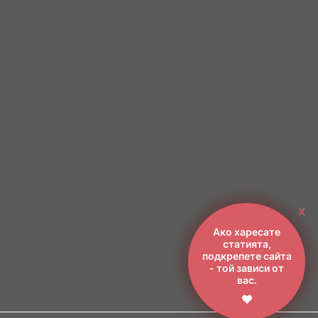
X
Ако харесате
статията,
подкрепете сайта
- той зависи от
вас.