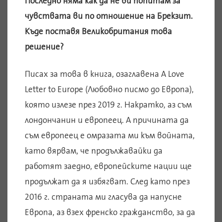
Последно няма как да не ви попитам за
чувствата ви по отношение на Брекзит.
Къде поставя Великобритания това
решение?
Писах за това в книга, озаглавена A Love
Letter to Europe (Любовно писмо до Европа),
която излезе през 2019 г. Накратко, аз съм
лондончанин и европеец. А причината да
съм европеец е омразата ми към войната,
като вярвам, че продължавайки да
работят заедно, европейските нации ще
продължат да я избягват. След като през
2016 г. страната ми гласува да напусне
Европа, аз взех френско гражданство, за да