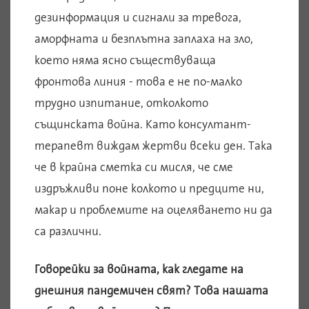
дезинформация и сигнали за тревога,
аморфната и безплътна заплаха на зло,
което няма ясно съществуваща
фронтова линия - това е не по-малко
трудно изпитание, отколкото
същинската война. Като консултант-
терапевт виждам жертви всеки ден. Така
че в крайна сметка си мисля, че сме
издръжливи поне колкото и предците ни,
макар и проблемите на оцеляването ни да
са различни.
Говорейки за войната, как гледате на
днешния пандемичен свят? Това нашата