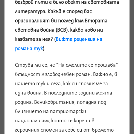
безброй пъти е било обект на световната
литература. Какъв е според вас
оригиналният ви поглед към Втората
световна война (ВСВ), какво ново ни
казвате за нея? (
Вижте рецензия на
романа тук
).
Струва ми се, че “На смелите се прощава”
всъщност
е
злободневен роман. Важно е, в
нашето тук и сега, как си спомняме за
една война. В последните години моята
родина, Великобритания, попадна под
влиянието на патриотарски
национализъм, който се корени в
героичния спомен за себе си от времето