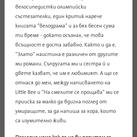
велосипедистки олимпийски
състезателки, един критик нарече
книгата “велодрама” и аз бях бесен сума
ти време - докато осъзнах, че това
всъщност е доста забавно. Както и да е,
“Злато” наистина е различен от другите
ми романи. Съпругата ми и сестра й и
двете казват, че им е любимият. А що се
отнася до мен, между написването на
Little Bee и “На смелите се прощава” ми се
прииска за малко да вдигна поглед от
умиращите, за да напиша за хора, които
са изумително живи.