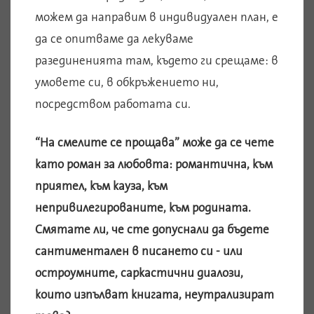
можем да направим в индивидуален план, е
да се опитваме да лекуваме
разединенията там, където ги срещаме: в
умовете си, в обкръжението ни,
посредством работата си.
“На смелите се прощава” може да се чете
като роман за любовта: романтична, към
приятел, към кауза, към
непривилегированите, към родината.
Смятате ли, че сте допуснали да бъдете
сантиментален в писането си - или
остроумните, саркастични диалози,
които изпълват книгата, неутрализират