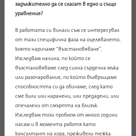
задължително да се слагат в едно и също
уравнение?
В работата си винаги съм се интересувал
от тази специфична фаза на оцеляването,
която наричаме “възстановяване”.
Изследвам начина, по който се
възстановяваме след силна сърдечна мъка
или разочарование, по който възвръщаме
способността си да обичаме, след като
сме били или наранени, или предадени, или
опечалени от смъртта на близък.
Изследвам този проблем от много години
насам и в момента работя като
консултант на хора, преживели тежка