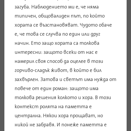
загуба. Наблюдението ми е, че няма
типичен, общовалиден път, по който
хората се възстановяват. Чудото обаче
е, че това се случва по един или друг
начин. Ето защо хората са толкова
интересни: защото всеки от нас е
намерил своя способ да оцелее в този
горчиво-сладък живот, в който е бил
захвърлен. Затова и светът има нужда от
повече от един роман: защото има
толкова решения колкото и хора. В този
контекст ролята на паметта е
централна. Някои хора прощават, но
никой не забравя. И понеже паметта е