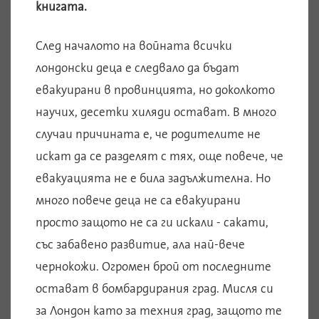
книгата.
След началото на войната всички
лондонски деца е следвало да бъдат
евакуирани в провинцията, но доколкото
научих, десетки хиляди остават. В много
случаи причината е, че родителите не
искат да се разделят с тях, още повече, че
евакуацията не е била задължителна. Но
много повече деца не са евакуирани
просто защото не са ги искали - сакати,
със забавено развитие, ала най-вече
чернокожи. Огромен брой от последните
остават в бомбардирания град. Мисля си
за Лондон като за техния град, защото те