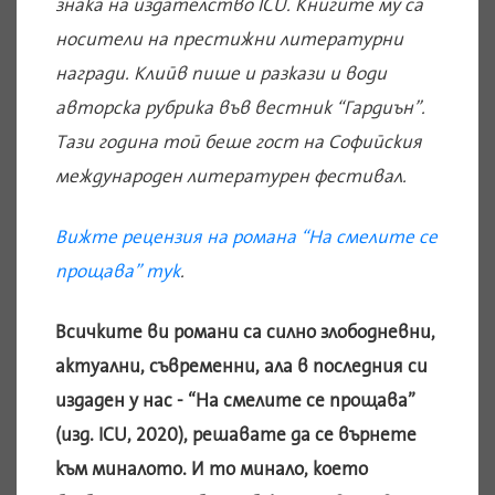
знака на издателство ICU. Книгите му са
носители на престижни литературни
награди. Клийв пише и разкази и води
авторска рубрика във вестник “Гардиън”.
Тази година той беше гост на Софийския
международен литературен фестивал.
Вижте рецензия на романа “На смелите се
прощава” тук
.
Всичките ви романи са силно злободневни,
актуални, съвременни, ала в последния си
издаден у нас - “На смелите се прощава”
(изд. ICU, 2020), решавате да се върнете
към миналото. И то минало, което