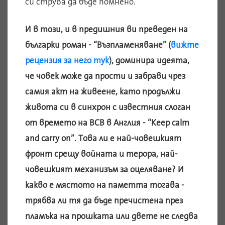
си струва да бъде помнено.
И в този, и в предишния ви преведен на
българки роман - “Възпламеняване” (
вижте
рецензия за него тук
), доминира идеята,
че човек може да прости и забрави чрез
самия акт на живеене, като продължи
живота си в синхрон с известния слоган
от времето на ВСВ в Англия - “Keep calm
and carry on”. Това ли е най-човешкият
фронт срещу войната и терора, най-
човешкият механизъм за оцеляване? И
какво е мястото на паметта тогава -
трябва ли тя да бъде пречистена през
пламъка на прошката или двете не следва