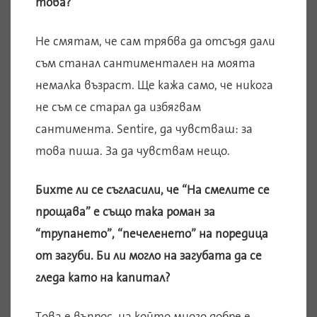
това?
Не смятам, че сам трябва да отсъдя дали
съм станал сантиментален на моята
немалка възраст. Ще кажа само, че никога
не съм се старал да избягвам
сантимента. Sentire, да чувстваш: за
това пиша. За да чувствам нещо.
Бихте ли се съгласили, че “На смелите се
прощава” е също така роман за
“трупането”, “печеленето” на поредица
от загуби. Би ли могло на загубата да се
гледа като на капитал?
Това е въпрос, на който много добре е