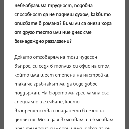
невъобразима трудност, подобна
способност да не паднеш духом, каквито
описвате в романа? Били ли са онези хора
от друго тесто или ние днес сме
безнадеждно разглезени?
Докато отговарям на този чудесен
въпрос, си седя в топлия си офис на стол,
който има шест степени на настройка,
така че гръбнакът ми да бъде добре
поддържан. На бюрото ми грее лампа със
специално излъчване, което
възпрепятства изпадането в сезонна
депресия. Мога да я включвам и изключвам
през телефона си - дори няма нужда да се