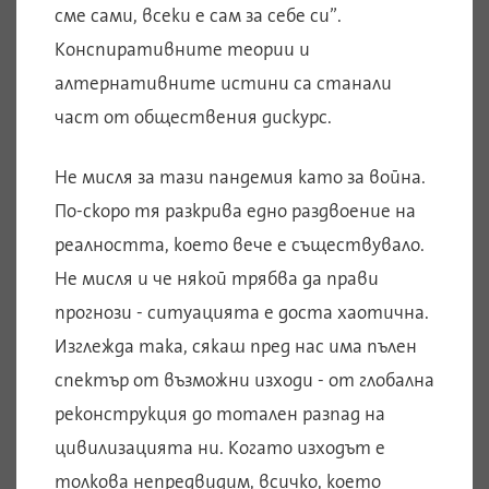
сме сами, всеки е сам за себе си”.
Конспиративните теории и
алтернативните истини са станали
част от обществения дискурс.
Не мисля за тази пандемия като за война.
По-скоро тя разкрива едно раздвоение на
реалността, което вече е съществувало.
Не мисля и че някой трябва да прави
прогнози - ситуацията е доста хаотична.
Изглежда така, сякаш пред нас има пълен
спектър от възможни изходи - от глобална
реконструкция до тотален разпад на
цивилизацията ни. Когато изходът е
толкова непредвидим, всичко, което