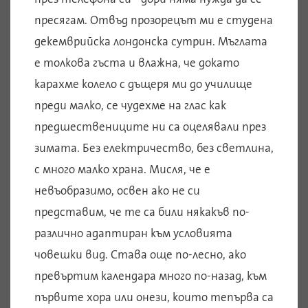
пресягам. Отвъд прозорецът ми е студена
декемврийска лондонска сутрин. Мъглата
е толкова гъста и влажна, че докато
карахме колело с дъщеря ми до училище
преди малко, се чудехме на глас как
предшествениците ни са оцелявали през
зимата. Без електричество, без светлина,
с много малко храна. Мисля, че е
невъобразимо, освен ако не си
представим, че те са били някакъв по-
различно адаптиран към условията
човешки вид. Става още по-лесно, ако
превъртим календара много по-назад, към
първите хора или онези, които тепърва са