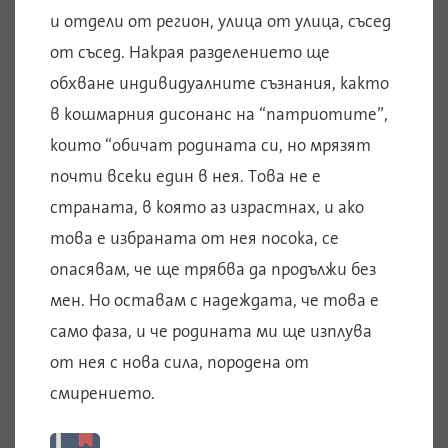
и отдели от регион, улица от улица, съсед
от съсед. Накрая разделението ще
обхване индивидуалните съзнания, както
в кошмарния дисонанс на “патриотите”,
които “обичат родината си, но мрязят
почти всеки един в нея. Това не е
страната, в която аз израстнах, и ако
това е избраната от нея посока, се
опасявам, че ще трябва да продължи без
мен. Но оставам с надеждата, че това е
само фаза, и че родината ми ще изплува
от нея с нова сила, породена от
смирението.