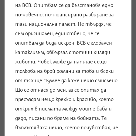
на ВСВ. Опитвам се да възстановя едно
по-човечно, по-нюансирано разбиране за
тази национална памет. Не твърдя, че
съм оригинален, единствено, че се
опитвам да бъда искрен. ВСВ е глобален
катаклизъм, обвързал стотици хиляди
животи. Човек може да напише също
толкова на брой романи за това и всеки
от тях ще съумее да каже нещо смислено.
Що се отнася до мен, аз се опитах да
пресъздам нещо крехко и красиво, което
открих в писмата между моите баба и
дядо, писани по време на войната. Те
въплътяваха нещо, което почувствах, че