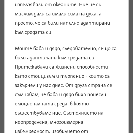
изпълзявали от океаните. Ние не си
мислим дали са имали сила на духа, а
просто, че са били напълно адаптирани
към средата си.
Моите баба и дядо, следователно, също са
били адаптирани към средата си.
Притежавали са жизнени способности -
като стоицизъм и търпение - които са
закърнели у нас днес. От друга страна се
съмнявам, че баба и дядо биха понесли
емоционалната среда, в която
съществуваме ние. Състоянието на
неопределена, многоизмерна
извънредност, изобилието от