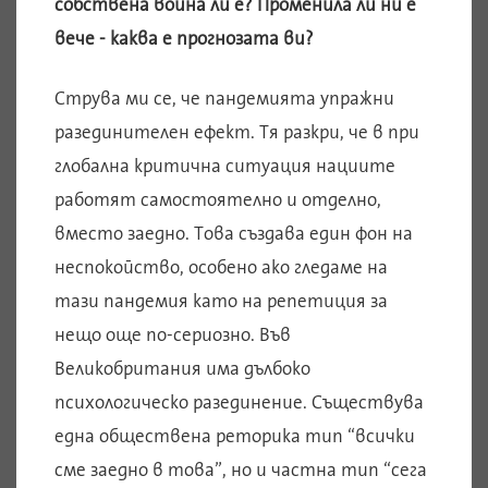
собствена война ли е? Променила ли ни е
вече - каква е прогнозата ви?
Струва ми се, че пандемията упражни
разединителен ефект. Тя разкри, че в при
глобална критична ситуация нациите
работят самостоятелно и отделно,
вместо заедно. Това създава един фон на
неспокойство, особено ако гледаме на
тази пандемия като на репетиция за
нещо още по-сериозно. Във
Великобритания има дълбоко
психологическо разединение. Съществува
една обществена реторика тип “всички
сме заедно в това”, но и частна тип “сега