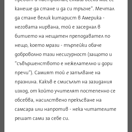
канеше да стане и да си тръгне”. Мечтал
да стане велик китарист в Америка -
неговата нирвана, той е заседнал в
битието на нещатен преподавател по
нещо, което мрази - търпейки обаче
доброволно тази несигурност (защото и
“съвършенството е нежелателно и дори
пречи”). Самият той
е
запълване на
празнина. Какъв е смисълът на зазидания
изход, от който учителят постепенно се
обсебва, насилствено прекъсване на
самсара или напротив - нека читателите
решат сами за себе си.