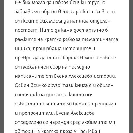
Не бих могла да изброя всички трудно
забравими образи в тези разкази, за всеки
от които бих могла да напиша отделен
портрет. Нито да кажа достатъчно в
рамките на кратко ревю за тематичната
нишка, пронизваща историите и
превръщаща този сборник в много повече
от механичен сбор на последно
написаните от Елена Алексиева истории.
Освен всичко друго тази книга е и обилен
източник на цитати, които по-
съвестните читатели биха си преписали
и препрочитали. Елена Алексиева
определено се нарежда сред любимите ми
автори на кратка проза у нас: Иван