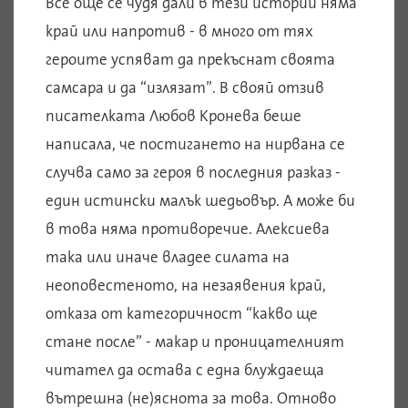
Все още се чудя дали в тези истории няма
край или напротив - в много от тях
героите успяват да прекъснат своята
самсара и да “излязат”. В свояй отзив
писателката Любов Кронева беше
написала, че постигането на нирвана се
случва само за героя в последния разказ -
един истински малък шедьовър. А може би
в това няма противоречие. Алексиева
така или иначе владее силата на
неоповестеното, на незаявения край,
отказа от категоричност “какво ще
стане после” - макар и проницателният
читател да остава с една блуждаеща
вътрешна (не)яснота за това. Отново