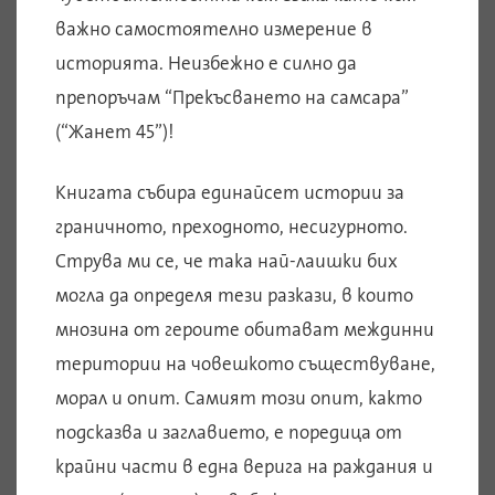
важно самостоятелно измерение в
историята. Неизбежно е силно да
препоръчам “Прекъсването на самсара”
(“Жанет 45”)!
Книгата събира единайсет истории за
граничното, преходното, несигурното.
Струва ми се, че така най-лаишки бих
могла да определя тези разкази, в които
мнозина от героите обитават междинни
територии на човешкото съществуване,
морал и опит. Самият този опит, както
подсказва и заглавието, е поредица от
крайни части в една верига на раждания и