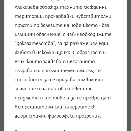
Алексиева обхожда техните междинни
територии, прокарвайки чувствителни
пръсти по белезите на човешкото - без
излишни обяснения, с най-необходимите
“доказателства”, за да разкаже цял един
живот в няколко щриха. С образност и
език, които заявяват неказаното,
създавайки допълнителен смисъл, със
способност да се придава символично
значение и на най-обикновените
предмети и жестове и да се превръщат
вътрешните мисли на героите в
афористични философски прозрения.