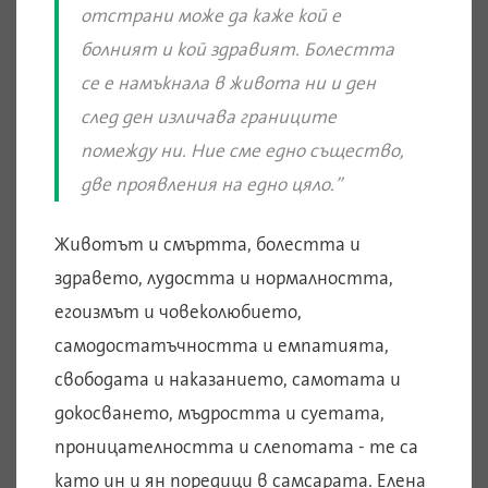
отстрани може да каже кой е
болният и кой здравият. Болестта
се е намъкнала в живота ни и ден
след ден изличава границите
помежду ни. Ние сме едно същество,
две проявления на едно цяло.”
Животът и смъртта, болестта и
здравето, лудостта и нормалността,
егоизмът и човеколюбието,
самодостатъчността и емпатията,
свободата и наказанието, самотата и
докосването, мъдростта и суетата,
проницателността и слепотата - те са
като ин и ян поредици в самсарата. Елена