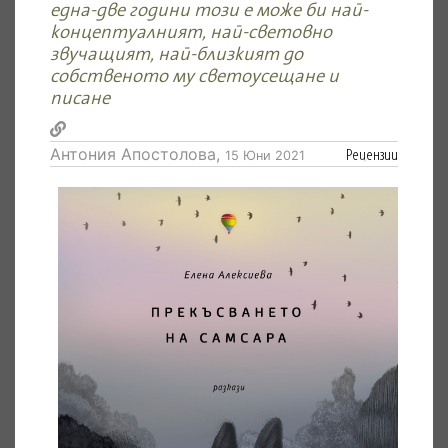
една-две години този е може би най-
концептуалният, най-световно
звучащият, най-близкият до
собственото му светоусещане и
писане
Антония Апостолова,
Рецензии
15 Юни 2021