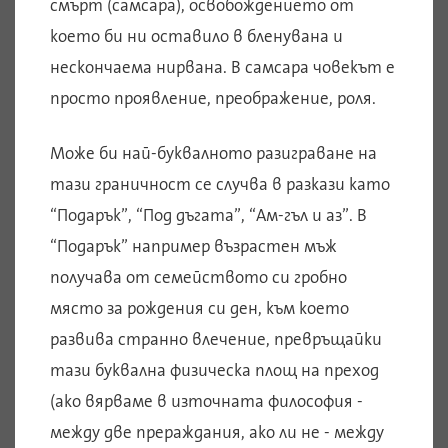
смърт (самсара), освобождението от
което би ни оставило в бленувана и
нескончаема нирвана. В самсара човекът е
просто проявление, преображение, роля.
Може би най-буквалното разиграване на
тази граничност се случва в разкази като
“Подарък”, “Под дъгата”, “Ам-гъл и аз”. В
“Подарък” например възрастен мъж
получава от семейството си гробно
място за рождения си ден, към което
развива странно влечение, превръщайки
тази буквална физическа площ на преход
(ако вярваме в източната философия -
между две прераждания, ако ли не - между