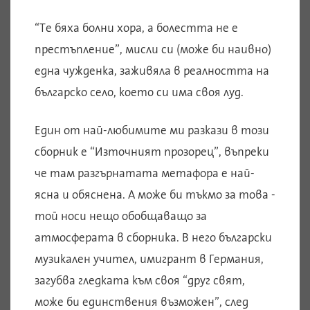
“Те бяха болни хора, а болестта не е
престъпление”, мисли си (може би наивно)
една чужденка, заживяла в реалността на
българско село, което си има своя луд.
Един от най-любимите ми разкази в този
сборник е “Източният прозорец”, въпреки
че там разгърнатата метафора е най-
ясна и обяснена. А може би тъкмо за това -
той носи нещо обобщаващо за
атмосферата в сборника. В него български
музикален учител, имигрант в Германия,
загубва гледката към своя “друг свят,
може би единствения възможен”, след