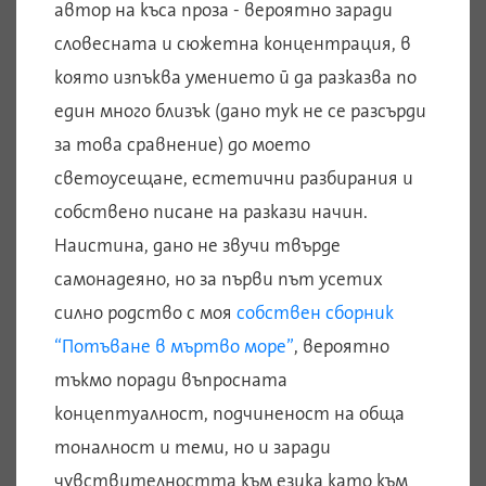
автор на къса проза - вероятно заради
словесната и сюжетна концентрация, в
която изпъква умението й да разказва по
един много близък (дано тук не се разсърди
за това сравнение) до моето
светоусещане, естетични разбирания и
собствено писане на разкази начин.
Наистина, дано не звучи твърде
самонадеяно, но за първи път усетих
силно родство с моя
собствен сборник
“Потъване в мъртво море”
, вероятно
тъкмо поради въпросната
концептуалност, подчиненост на обща
тоналност и теми, но и заради
чувствителността към езика като към