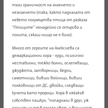
тази граничност на знаенето и
незнаенето (така, както падналата от
небето полумъртва птица от разказа
“Птиците” ненадейно се отърсва и
полита, сякаш нищо не е било).
Много от героите на Алексиева са
демаркационни хора - луди, психично
нестабилни, тежко болни, ослепяващи,
джуджета, затворници, бедни,
самотници, бивши войници, бивши
полковници от ДС, двойки, следващи
кучета като пророци. Хора в някакъв
собствен пашкул, “попаднали в друг, уж
познат на пръв поглед свят, а всъщност