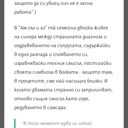
защото да си убиец хич не е лесна
работа”.)
В “Ам-гъл и аз” пък семейна двойка живее
на синора между страшната диагноза и
оздравяването на съпругата, съдържайки
в едно разпада и спояването си,
изравнявайки техния смисъл, постигайки
своята симбиоза в болката - защото там,
в процепите, сме най-насъщно близки. И
когато двамата странно си заприличват,
отново същия смисъл като горе,
редуването в самсара:
“В този момент едва ли някой