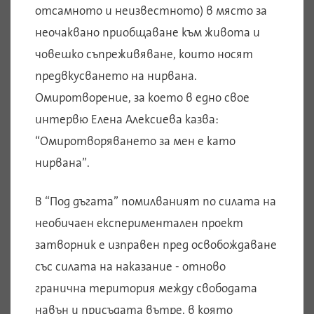
отсамното и неизвестното) в място за
неочаквано приобщаване към живота и
човешко съпреживяване, които носят
предвкусването на нирвана.
Омиротворение, за което в едно свое
интервю Елена Алексиева казва:
“Омиротворяването за мен е като
нирвана”.
В “Под дъгата” помилваният по силата на
необичаен експериментален проект
затворник е изправен пред освобождаване
със силата на наказание - отново
гранична територия между свободата
навън и присъдата вътре, в която