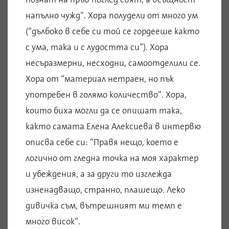
напълно чужд”. Хора полудели от много ум
(“дълбоко в себе си той се гордееше както
с ума, така и с лудостта си”). Хора
несъразмерни, несходни, самоотделили се.
Хора от “материал нетраен, но пък
употребен в голямо количество”. Хора,
които биха могли да се опишат така,
както самата Елена Алексиева в интервю
описва себе си: “Правя нещо, което е
логично от гледна точка на моя характер
и убеждения, а за други то изглежда
изненадващо, странно, плашещо. Леко
дивичка съм, вътрешният ми темп е
много висок”.