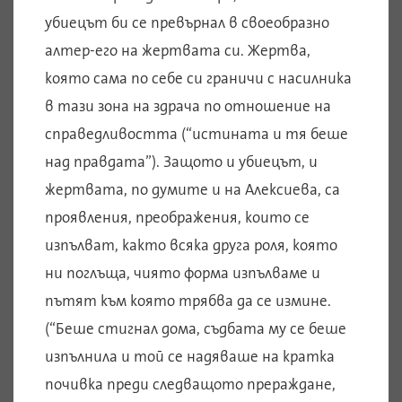
убиецът би се превърнал в своеобразно
алтер-его на жертвата си. Жертва,
която сама по себе си граничи с насилника
в тази зона на здрача по отношение на
справедливостта (“истината и тя беше
над правдата”). Защото и убиецът, и
жертвата, по думите и на Алексиева, са
проявления, преображения, които се
изпълват, както всяка друга роля, която
ни поглъща, чиято форма изпълваме и
пътят към която трябва да се измине.
(“Беше стигнал дома, съдбата му се беше
изпълнила и той се надяваше на кратка
почивка преди следващото прераждане,