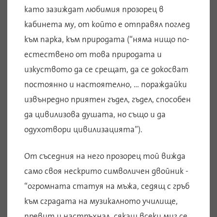
като зазиждат любимия прозорец в
кабинета му, от който е отправял поглед
към парка, към природата (“няма нищо по-
естествено от това природата и
изкуството да се срещат, да се докосват
постоянно и настоятелно, … пораждайки
извънредно приятен гъдел, гъдел, способен
да цивилизова душата, но също и да
одухотвори цивилизацията”).
От съседния на него прозорец той вижда
само своя нескрито символичен двойник -
“огромната статуя на мъжа, седящ с гръб
към сградата на музикалното училище,
превит и настръхнал, сякаш всеки миг се