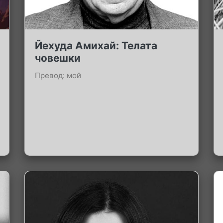
Йехуда Амихай: Телата
човешки
Превод: мой