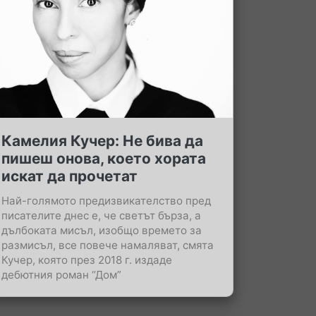
Камелия Кучер: Не бива да
пишеш онова, което хората
искат да прочетат
Най-голямото предизвикателство пред
писателите днес е, че светът бърза, а
дълбоката мисъл, изобщо времето за
размисъл, все повече намаляват, смята
Кучер, която през 2018 г. издаде
дебютния роман “Дом”