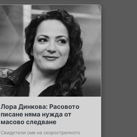
Лора Динкова: Расовото
писане няма нужда от
масово следване
Свидетели сме на скорострелното