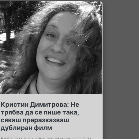
Кристин Димитрова: Не
трябва да се пише така,
сякаш преразказваш
дублиран филм
Била съм в не едно жури и ужасът там