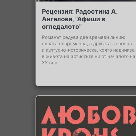
Рецензия: Радостина А.
Ангелова, "Афиши в
огледалото"
Романът редува две времеви линии:
едната съвременна, а другата любовна
и културно-историческа, която надниква
в живота на артистите ни от началото на
XX век