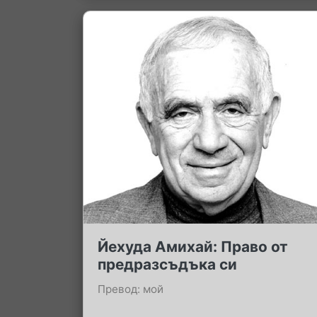
Йехуда Амихай: Право от
предразсъдъка си
Превод: мой