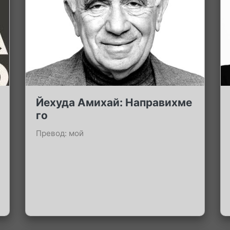
Йехуда Амихай: Направихме
го
Превод: мой