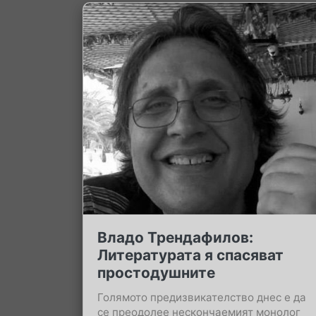
Владo Трендафилов:
Литературата я спасяват
простодушните
Голямото предизвикателство днес е да
се преодолее нескончаемият монолог