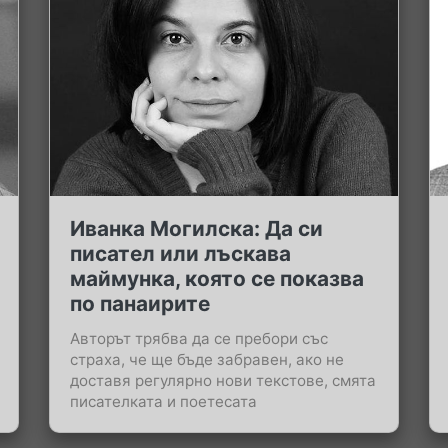
Иванка Могилска: Да си
писател или лъскава
маймунка, която се показва
по панаирите
Авторът трябва да се пребори със
страха, че ще бъде забравен, ако не
доставя регулярно нови текстове, смята
писателката и поетесата