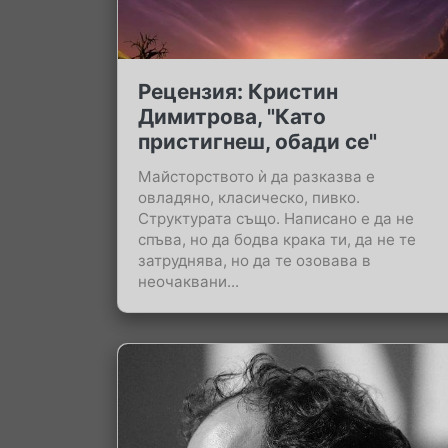
Рецензия: Кристин
Димитрова, "Като
пристигнеш, обади се"
Майсторството ѝ да разказва е
овладяно, класическо, пивко.
Структурата също. Написано е да не
спъва, но да бодва крака ти, да не те
затруднява, но да те озовава в
неочаквани...