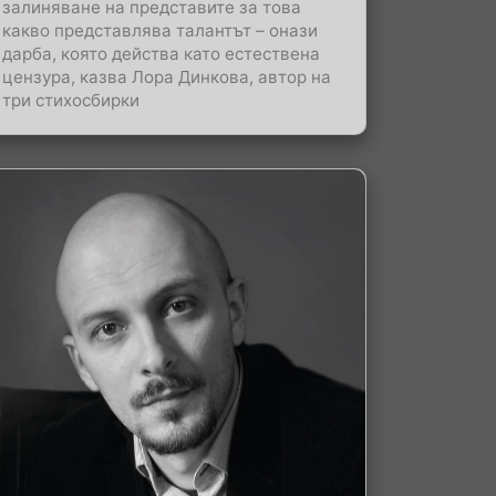
залиняване на представите за това
какво представлява талантът – онази
дарба, която действа като естествена
цензура, казва Лора Динкова, автор на
три стихосбирки