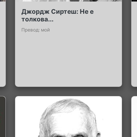
Джордж Сиртеш: Не е
толкова...
Превод: мой