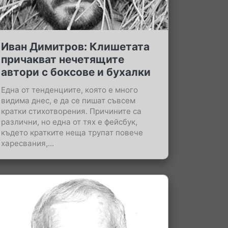
Иван Димитров: Клишетата
причакват нечетящите
автори с боксове и бухалки
Eдна от тенденциите, която е много
видима днес, е да се пишат съвсем
кратки стихотворения. Причините са
различни, но една от тях е фейсбук,
където кратките неща трупат повече
харесвания,...