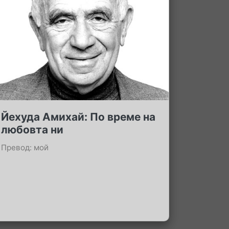
Йехуда Амихай: По време на
любовта ни
Превод: мой