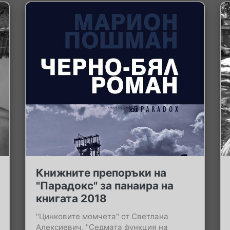
Книжните препоръки на
"Парадокс" за панаира на
книгата 2018
"Цинковите момчета" от Светлана
Алексиевич, "Седмата функция на