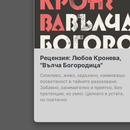
Рецензия: Любов Кронева,
"Вълча Богородица"
Скокливо, живо, задъхано, намекващо
посветеност в тайните разказване.
Забавно, занимателно и приятно. Без
претенции, но умно. Цапнато в устата,
но поетично