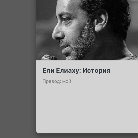
Ели Елиаху: История
Превод: мой